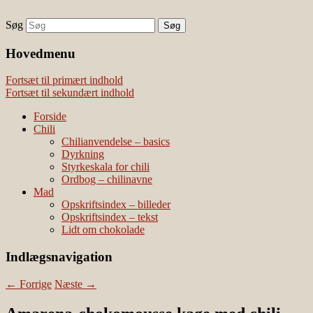
Søg
chili – dyrkning og mad
Vivis chili
Наши партнеры
Hovedmenu
лучшие займы
Fortsæt til primært indhold
Fortsæt til sekundært indhold
Forside
Chili
Chilianvendelse – basics
Dyrkning
Styrkeskala for chili
Ordbog – chilinavne
Mad
Opskriftsindex – billeder
Opskriftsindex – tekst
Lidt om chokolade
Indlægsnavigation
←
Forrige
Næste
→