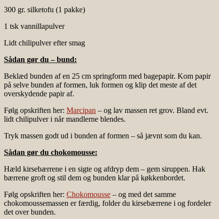
300 gr. silketofu (1 pakke)
1 tsk vannillapulver
Lidt chilipulver efter smag
Sådan gør du – bund:
Beklæd bunden af en 25 cm springform med bagepapir. Kom papir
på selve bunden af formen, luk formen og klip det meste af det
overskydende papir af.
Følg opskriften her:
Marcipan
– og lav massen ret grov. Bland evt.
lidt chilipulver i når mandlerne blendes.
Tryk massen godt ud i bunden af formen – så jævnt som du kan.
Sådan gør du chokomousse:
Hæld kirsebærrene i en sigte og afdryp dem – gem siruppen. Hak
bærrene groft og stil dem og bunden klar på køkkenbordet.
Følg opskriften her:
Chokomousse
– og med det samme
chokomoussemassen er færdig, folder du kirsebærrene i og fordeler
det over bunden.