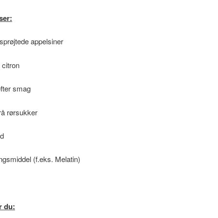
ser:
sprøjtede appelsiner
 citron
 efter smag
rå rørsukker
nd
ingsmiddel (f.eks. Melatin)
r du: