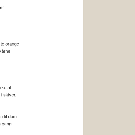
ter
ste orange
kårne
kke at
i skiver.
n til dem
n gang