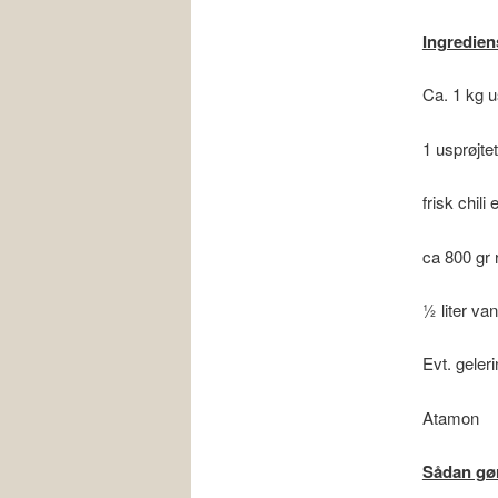
Ingredien
Ca. 1 kg u
1 usprøjtet
frisk chili
ca 800 gr 
½ liter va
Evt. geler
Atamon
Sådan gø