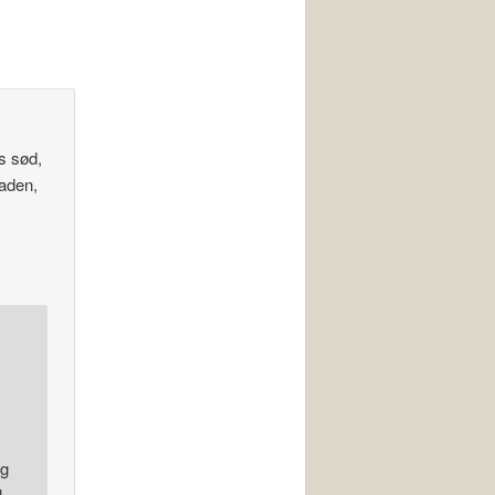
s sød,
laden,
ng
l