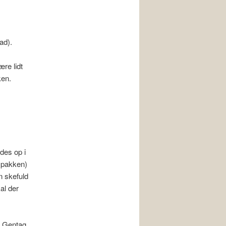
ad).
re lidt
ken.
ndes op i
å pakken)
n skefuld
al der
. Gentag