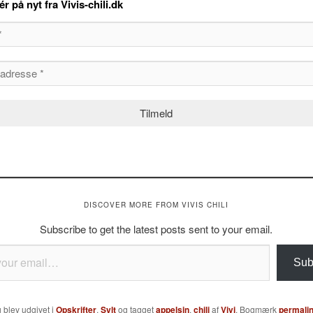
 på nyt fra Vivis-chili.dk
DISCOVER MORE FROM VIVIS CHILI
Subscribe to get the latest posts sent to your email.
Sub
 blev udgivet i
Opskrifter
,
Sylt
og tagget
appelsin
,
chili
af
Vivi
. Bogmærk
permali