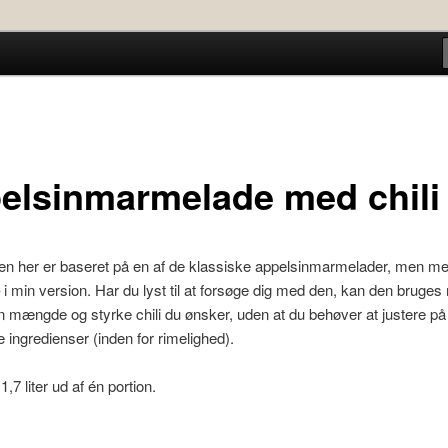
elsinmarmelade med chili
n her er baseret på en af de klassiske appelsinmarmelader, men m
i – i min version. Har du lyst til at forsøge dig med den, kan den bruge
n mængde og styrke chili du ønsker, uden at du behøver at justere 
e ingredienser (inden for rimelighed).
1,7 liter ud af én portion.