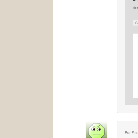
det
S
Per Fis