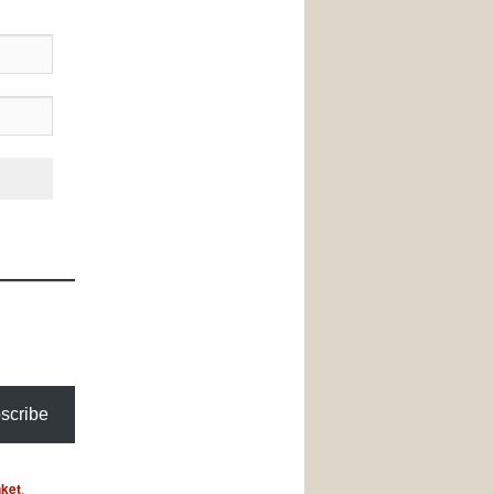
scribe
nket
.