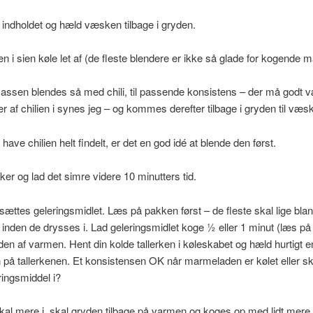
r indholdet og hæld væsken tilbage i gryden.
 i sien køle let af (de fleste blendere er ikke så glade for kogende m
ssen blendes så med chili, til passende konsistens – der må godt væ
 af chilien i synes jeg – og kommes derefter tilbage i gryden til væs
 have chilien helt findelt, er det en god idé at blende den først.
ker og lad det simre videre 10 minutters tid.
ilsættes geleringsmidlet. Læs på pakken først – de fleste skal lige bla
r inden de drysses i. Lad geleringsmidlet koge ½ eller 1 minut (læs p
den af varmen. Hent din kolde tallerken i køleskabet og hæld hurtigt e
på tallerkenen. Et konsistensen OK når marmeladen er kølet eller sk
ingsmiddel i?
kal mere i, skal gryden tilbage på varmen og koges op med lidt mere