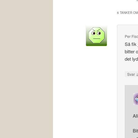
6 TANKER OM
Per Fis
Så fik
bitter
det ly
Svar
Al
Bi
– 