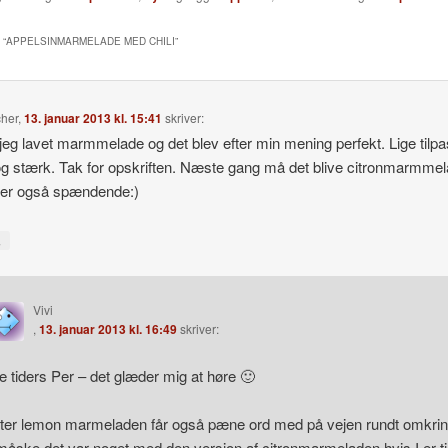
 “
APPELSINMARMELADE MED CHILI
”
cher
,
13. januar 2013 kl. 15:41
skriver:
 jeg lavet marmmelade og det blev efter min mening perfekt. Lige tilpa
 og stærk. Tak for opskriften. Næste gang må det blive citronmarmme
der også spændende:)
↓
Vivi
,
13. januar 2013 kl. 16:49
skriver:
le tiders Per – det glæder mig at høre 🙂
tter lemon marmeladen får også pæne ord med på vejen rundt omkri
måske det var noget med den version af citronmarmeladen hvis I er ti