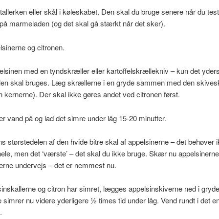
le tallerken eller skål i køleskabet. Den skal du bruge senere når du tes
på marmeladen (og det skal gå stærkt når det sker).
sinerne og citronen.
lsinen med en tyndskræller eller kartoffelskrællekniv – kun det yder
allen skal bruges. Læg skrællerne i en gryde sammen med den skives
ern kernerne). Der skal ikke gøres andet ved citronen først.
er vand på og lad det simre under låg 15-20 minutter.
 størstedelen af den hvide bitre skal af appelsinerne – det behøver i
ele, men det ‘værste’ – det skal du ikke bruge. Skær nu appelsinerne 
erne undervejs – det er nemmest nu.
inskallerne og citron har simret, lægges appelsinskiverne ned i gryde
e simrer nu videre yderligere ½ times tid under låg. Vend rundt i det e
.