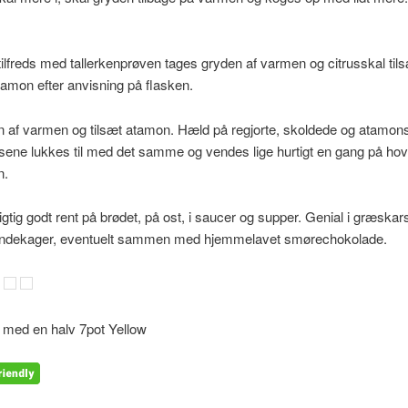
tilfreds med tallerkenprøven tages gryden af varmen og citrusskal tils
tamon efter anvisning på flasken.
 af varmen og tilsæt atamon. Hæld på regjorte, skoldede og atamon
sene lukkes til med det samme og vendes lige hurtigt en gang på ho
n.
igtig godt rent på brødet, på ost, i saucer og supper. Genial i græska
andekager, eventuelt sammen med hjemmelavet smørechokolade.
. med en halv 7pot Yellow