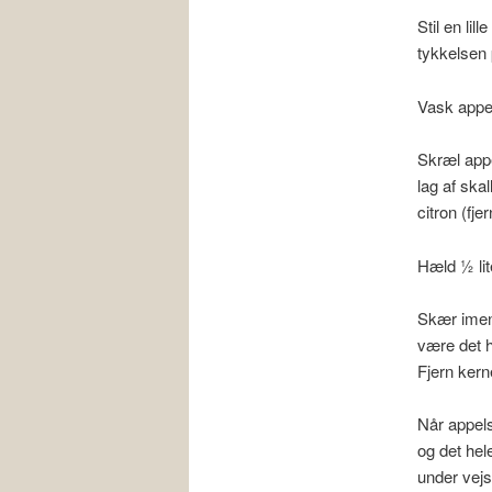
Stil en lil
tykkelsen 
Vask appel
Skræl appe
lag af sk
citron (fj
Hæld ½ lit
Skær imens
være det h
Fjern kern
Når appels
og det hel
under vejs