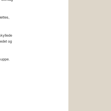
ættes,
skyllede
vedet og
rsuppe.