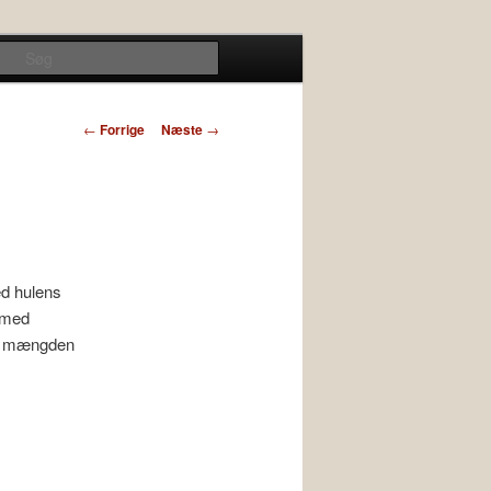
Søg
Indlægsnavigation
←
Forrige
Næste
→
ed hulens
s med
på mængden