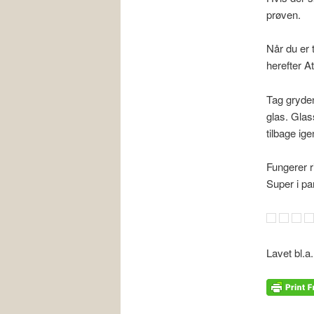
prøven.
Når du er 
herefter A
Tag gryden
glas. Glas
tilbage ige
Fungerer r
Super i p
Lavet bl.a