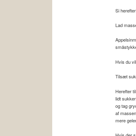
Si herefte
Lad massen
Appelsinma
småstykker
Hvis du vil
Tilsæt suk
Herefter t
lidt sukke
og tag gry
af massen 
mere geler
Hvis der s