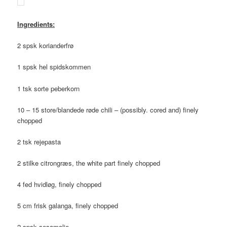
Ingredients:
2 spsk korianderfrø
1 spsk hel spidskommen
1 tsk sorte peberkorn
10 – 15 store/blandede røde chili – (possibly. cored and) finely
chopped
2 tsk rejepasta
2 stilke citrongræs, the white part finely chopped
4 fed hvidløg, finely chopped
5 cm frisk galanga, finely chopped
2 spsk sesamolie