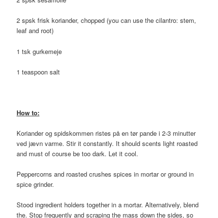
2 spsk frisk koriander, chopped (you can use the cilantro: stem,
leaf and root)
1 tsk gurkemeje
1 teaspoon salt
How to:
Koriander og spidskommen ristes på en tør pande i 2-3 minutter
ved jævn varme. Stir it constantly. It should scents light roasted
and must of course be too dark. Let it cool.
Peppercorns and roasted crushes spices in mortar or ground in
spice grinder.
Stood ingredient holders together in a mortar. Alternatively, blend
the. Stop frequently and scraping the mass down the sides, so