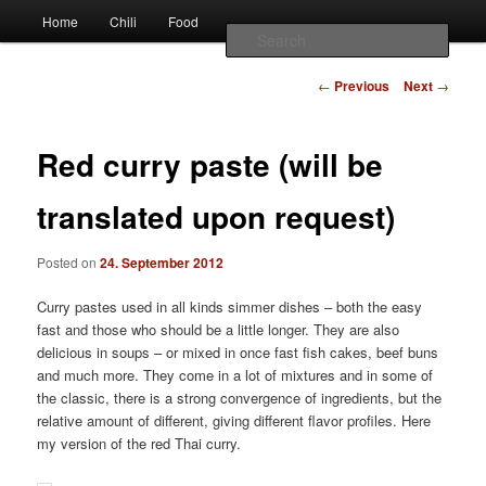
Наши партнеры
Main
chili – cultivation and food
Home
Chili
Food
Skip
Skip
лучшие займы
menu
Sear
to
to
Post
Vivis chili
←
Previous
Next
→
navigation
primary
secondary
Red curry paste (will be
content
content
translated upon request)
Posted on
24. September 2012
Curry pastes used in all kinds simmer dishes – both the easy
fast and those who should be a little longer. They are also
delicious in soups – or mixed in once fast fish cakes, beef buns
and much more. They come in a lot of mixtures and in some of
the classic, there is a strong convergence of ingredients, but the
relative amount of different, giving different flavor profiles. Here
my version of the red Thai curry.