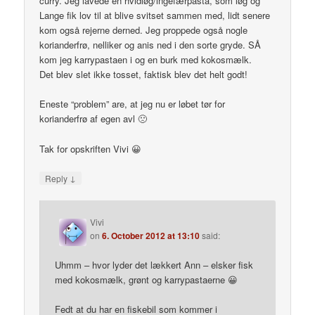
curry. Jeg lavede en hvidløg/ingefærpasta, som løg og
Lange fik lov til at blive svitset sammen med, lidt senere
kom også rejerne derned. Jeg proppede også nogle
korianderfrø, nelliker og anis ned i den sorte gryde. SÅ
kom jeg karrypastaen i og en burk med kokosmælk.
Det blev slet ikke tosset, faktisk blev det helt godt!
Eneste “problem” are, at jeg nu er løbet tør for
korianderfrø af egen avl 🙁
Tak for opskriften Vivi 😀
↓
Reply
Vivi
on
6. October 2012 at 13:10
said:
Uhmm – hvor lyder det lækkert Ann – elsker fisk
med kokosmælk, grønt og karrypastaerne 😀
Fedt at du har en fiskebil som kommer i