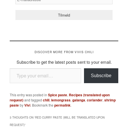
DISCOVER MORE FROM VIVIS CHILI
Subscribe to get the latest posts sent to your email.
Type your email…
Subscribe
This entry was posted in
Spice paste
,
Recipes (translated upon
request)
and tagged
chili
,
lemongrass
,
galanga
,
coriander
,
shrimp
paste
by
Vivi
. Bookmark the
permalink
.
3 THOUGHTS ON “
RED CURRY PASTE (WILL BE TRANSLATED UPON
REQUEST)
”