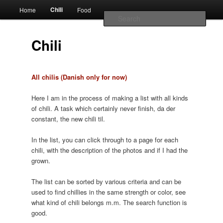
Main
chili – cultivation and food
Chili
Home
Food
Skip
Skip
menu
Sear
to
to
Chili
Vivis chili
primary
secondary
content
content
All chilis (Danish only for now)
Here I am in the process of making a list with all kinds
of chili. A task which certainly never finish, da der
constant, the new chili til.
In the list, you can click through to a page for each
chili, with the description of the photos and if I had the
grown.
The list can be sorted by various criteria and can be
used to find chillies in the same strength or color, see
what kind of chili belongs m.m. The search function is
good.