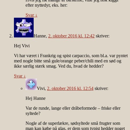
efter nyttedyr, eks. her:
Svar
↓
Hanne
,
2. oktober 2016 kl. 12:42
skriver:
Hej Vivi
Vi har været i Frankrig og spist carpaccio, som bl.a. var pyntet
med nogle bitte små gule/orange peber/chili med en sød og
ikke særlig stærk smag. Ved du, hvad de hedder?
Svar
↓
Vivi
,
2. oktober 2016 kl. 12:54
skriver:
Hej Hanne
Var de runde, lange eller dråbeformede – friske eller
syltede?
Nogle af de superlækre, sødsyltede små frugter som
man kan købe på glas, er dem som typist hedder noget