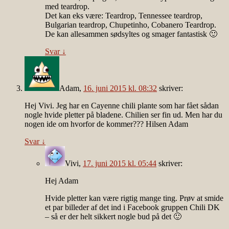
med teardrop.
Det kan eks være: Teardrop, Tennessee teardrop,
Bulgarian teardrop, Chupetinho, Cobanero Teardrop.
De kan allesammen sødsyltes og smager fantastisk 🙂
Svar
↓
Adam
,
16. juni 2015 kl. 08:32
skriver:
Hej Vivi. Jeg har en Cayenne chili plante som har fået sådan
nogle hvide pletter på bladene. Chilien ser fin ud. Men har du
nogen ide om hvorfor de kommer??? Hilsen Adam
Svar
↓
Vivi
,
17. juni 2015 kl. 05:44
skriver:
Hej Adam
Hvide pletter kan være rigtig mange ting. Prøv at smide
et par billeder af det ind i Facebook gruppen Chili DK
– så er der helt sikkert nogle bud på det 🙂