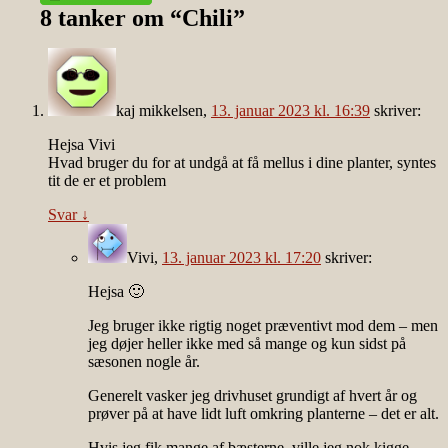
8 tanker om “
Chili
”
kaj mikkelsen
,
13. januar 2023 kl. 16:39
skriver:
Hejsa Vivi
Hvad bruger du for at undgå at få mellus i dine planter, syntes
tit de er et problem
Svar
↓
Vivi
,
13. januar 2023 kl. 17:20
skriver:
Hejsa 🙂
Jeg bruger ikke rigtig noget præventivt mod dem – men
jeg døjer heller ikke med så mange og kun sidst på
sæsonen nogle år.
Generelt vasker jeg drivhuset grundigt af hvert år og
prøver på at have lidt luft omkring planterne – det er alt.
Hvis jeg fik mange af bæsterne, ville jeg nok kigge