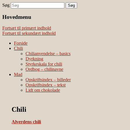
Søg
chili – dyrkning og mad
Vivis chili
Hovedmenu
Fortsæt til primært indhold
Fortsæt til sekundært indhold
Forside
Chili
Chilianvendelse – basics
Dyrkning
Styrkeskala for chili
Ordbog – chilinavne
Mad
Opskriftsindex – billeder
Opskriftsindex – tekst
Lidt om chokolade
Chili
Alverdens chili