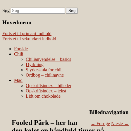
Søg
chili – dyrkning og mad
Vivis chili
Наши партнеры
Hovedmenu
лучшие займы
Fortsæt til primært indhold
Fortsæt til sekundært indhold
Forside
Chili
Chilianvendelse – basics
Dyrkning
Styrkeskala for chili
Ordbog – chilinavne
Mad
Opskriftsindex – billeder
Opskriftsindex – tekst
Lidt om chokolade
Billednavigation
Fooled Pårk – her har
← Forrige
Næste →
den kølet en håndfuld timer på