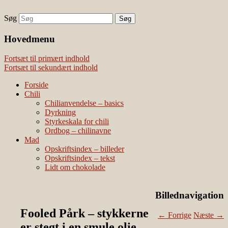
Søg
chili – dyrkning og mad
Vivis chili
Наши партнеры
Hovedmenu
лучшие займы
Fortsæt til primært indhold
Fortsæt til sekundært indhold
Forside
Chili
Chilianvendelse – basics
Dyrkning
Styrkeskala for chili
Ordbog – chilinavne
Mad
Opskriftsindex – billeder
Opskriftsindex – tekst
Lidt om chokolade
Billednavigation
Fooled Pårk – stykkerne
← Forrige
Næste →
er stegt i en smule olie