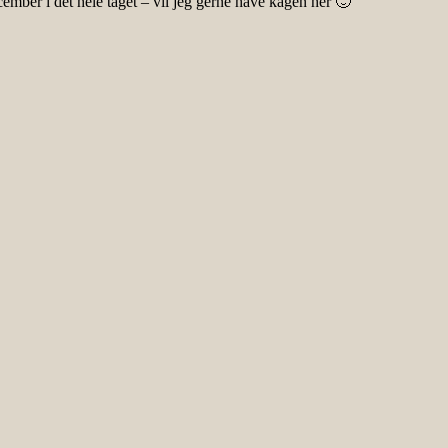
cember i det hele taget – vil jeg gerne have kagen her 🙂