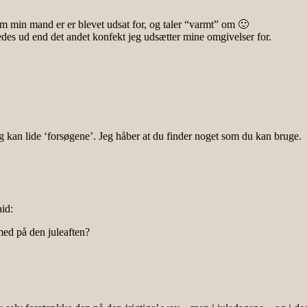
om min mand er er blevet udsat for, og taler “varmt” om 🙂
des ud end det andet konfekt jeg udsætter mine omgivelser for.
ng kan lide ‘forsøgene’. Jeg håber at du finder noget som du kan bruge.
aid:
med på den juleaften?