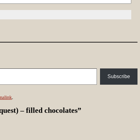
Subscribe
malink
.
est) – filled chocolates
”