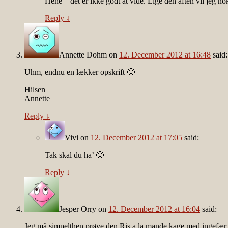
Hehe – det er ikke godt at vide. Lige den aften vil jeg n
Reply
↓
Annette Dohm
on
12. December 2012 at 16:48
said:
Uhm, endnu en lækker opskrift 🙂
Hilsen
Annette
Reply
↓
Vivi
on
12. December 2012 at 17:05
said:
Tak skal du ha’ 🙂
Reply
↓
Jesper Orry
on
12. December 2012 at 16:04
said:
Jeg må simpelthen prøve den Ris a la mande kage med ingefær 