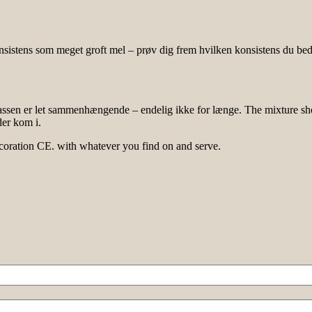
sistens som meget groft mel – prøv dig frem hvilken konsistens du bedst
l massen er let sammenhængende – endelig ikke for længe. The mixture sh
der kom i.
ecoration CE. with whatever you find on and serve.