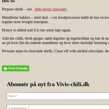
How to:
Prepare shells – see .
little about chocolate
.
Mandlerne hakkes – med skal – i en foodprocessor indtil de har en kon
regular store bought marzipan.
Honey is added and it is run some laps again.
Add the chilli, fresh ginger, stødt ingefær og ingefærlikør og kør ti
an på hvor fint du malede mandlerne og hvor store skefulde honning 
Pressure mass in chocolate shells. Close off with melted chocolate, d
Abonnér på nyt fra Vivis-chili.dk