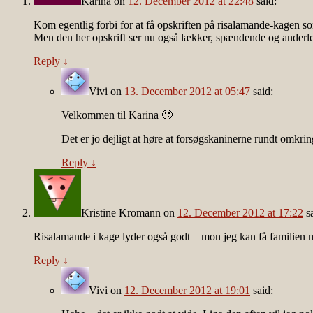
Karina
on
12. December 2012 at 22:48
said:
Kom egentlig forbi for at få opskriften på risalamande-kagen s
Men den her opskrift ser nu også lækker, spændende og anderle
Reply
↓
Vivi
on
13. December 2012 at 05:47
said:
Velkommen til Karina 🙂
Det er jo dejligt at høre at forsøgskaninerne rundt omkri
Reply
↓
Kristine Kromann
on
12. December 2012 at 17:22
s
Risalamande i kage lyder også godt – mon jeg kan få familien 
Reply
↓
Vivi
on
12. December 2012 at 19:01
said: