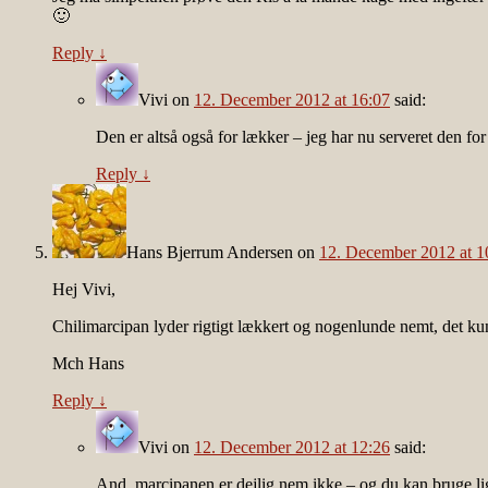
🙂
Reply
↓
Vivi
on
12. December 2012 at 16:07
said:
Den er altså også for lækker – jeg har nu serveret den fo
Reply
↓
Hans Bjerrum Andersen
on
12. December 2012 at 1
Hej Vivi,
Chilimarcipan lyder rigtigt lækkert og nogenlunde nemt, det k
Mch Hans
Reply
↓
Vivi
on
12. December 2012 at 12:26
said:
And, marcipanen er dejlig nem ikke – og du kan bruge lig