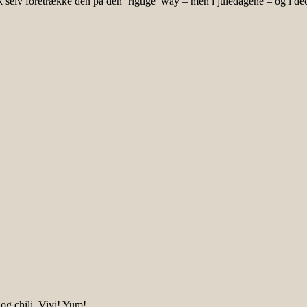
ok selv foretrække den på den ‘rigtige’ way – men i juledagene – og i de
og chili, Vivi! Yum!