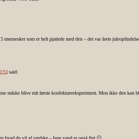
r 5 mennesker som er helt pjattede med den – det var årets juleopfindels
0:53
said:
unne måske blive mit første konfektureeksperiment. Mon ikke den kan b
e hvad du vil af vædske – bare vand er også fint 🙂