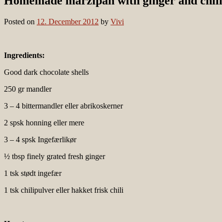
Homemade marzipan with ginger and chili (w
Posted on
12. December 2012
by
Vivi
Ingredients:
Good dark chocolate shells
250 gr mandler
3 – 4 bittermandler eller abrikoskerner
2 spsk honning eller mere
3 – 4 spsk Ingefærlikør
½ tbsp finely grated fresh ginger
1 tsk stødt ingefær
1 tsk chilipulver eller hakket frisk chili