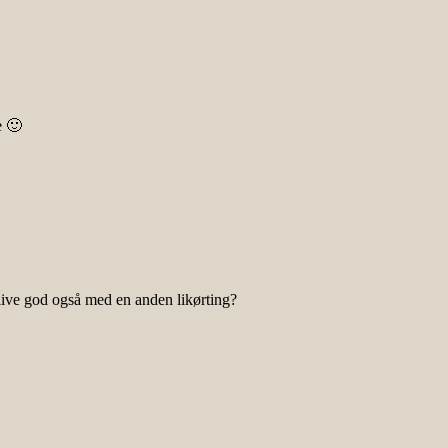
e 🙂
live god også med en anden likørting?