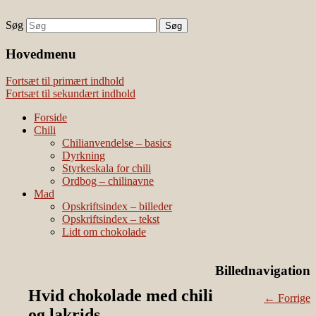
Søg
chili – dyrkning og mad
Vivis chili
Наши партнеры
Hovedmenu
лучшие займы
Fortsæt til primært indhold
Fortsæt til sekundært indhold
Forside
Chili
Chilianvendelse – basics
Dyrkning
Styrkeskala for chili
Ordbog – chilinavne
Mad
Opskriftsindex – billeder
Opskriftsindex – tekst
Lidt om chokolade
Billednavigation
Hvid chokolade med chili
← Forrige
og lakrids