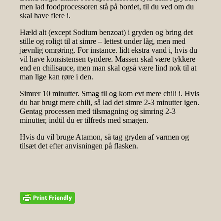
men lad foodprocessoren stå på bordet, til du ved om du
skal have flere i.
Hæld alt (except Sodium benzoat) i gryden og bring det
stille og roligt til at simre – lettest under låg, men med
jævnlig omrøring. For instance. lidt ekstra vand i, hvis du
vil have konsistensen tyndere. Massen skal være tykkere
end en chilisauce, men man skal også være lind nok til at
man lige kan røre i den.
Simrer 10 minutter. Smag til og kom evt mere chili i. Hvis
du har brugt mere chili, så lad det simre 2-3 minutter igen.
Gentag processen med tilsmagning og simring 2-3
minutter, indtil du er tilfreds med smagen.
Hvis du vil bruge Atamon, så tag gryden af varmen og
tilsæt det efter anvisningen på flasken.