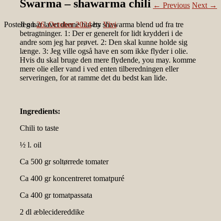
Swarma – shawarma chili
←
Previous
Next
→
Posted on
Jeg har lavet denne husets shawarma blend ud fra tre
26. October 2024
by
Vivi
betragtninger. 1: Der er generelt for lidt krydderi i de
andre som jeg har prøvet. 2: Den skal kunne holde sig
længe. 3: Jeg ville også have en som ikke flyder i olie.
Hvis du skal bruge den mere flydende, you may. komme
mere olie eller vand i ved enten tilberedningen eller
serveringen, for at ramme det du bedst kan lide.
Ingredients:
Chili to taste
½ l. oil
Ca 500 gr soltørrede tomater
Ca 400 gr koncentreret tomatpuré
Ca 400 gr tomatpassata
2 dl æblecidereddike