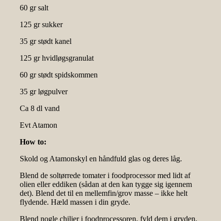
60 gr salt
125 gr sukker
35 gr stødt kanel
125 gr hvidløgsgranulat
60 gr stødt spidskommen
35 gr løgpulver
Ca 8 dl vand
Evt Atamon
How to:
Skold og Atamonskyl en håndfuld glas og deres låg.
Blend de soltørrede tomater i foodprocessor med lidt af
olien eller eddiken (sådan at den kan tygge sig igennem
det). Blend det til en mellemfin/grov masse – ikke helt
flydende. Hæld massen i din gryde.
Blend nogle chilier i foodprocessoren, fyld dem i gryden,