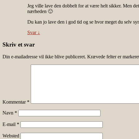
Jeg ville lave den dobbelt for at være helt sikker. Men 
nærheden 🙂
Du kan jo lave den i god tid og se hvor meget du selv syn
Svar
↓
Skriv et svar
Din e-mailadresse vil ikke blive publiceret.
Krævede felter er marker
Kommentar
*
Navn
*
E-mail
*
Websted