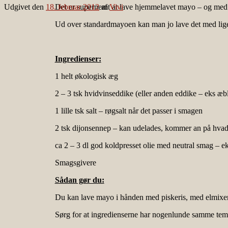
Udgivet den
18. februar 2012
Det er supernemt at lave hjemmelavet mayo – og med g
af
Vivi
Ud over standardmayoen kan man jo lave det med lige de
Ingredienser:
1 helt økologisk æg
2 – 3 tsk hvidvinseddike (eller anden eddike – eks æble
1 lille tsk salt – røgsalt når det passer i smagen
2 tsk dijonsennep – kan udelades, kommer an på hvad d
ca 2 – 3 dl god koldpresset olie med neutral smag – ek
Smagsgivere
Sådan gør du:
Du kan lave mayo i hånden med piskeris, med elmixer e
Sørg for at ingredienserne har nogenlunde samme temp