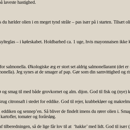
å laveste hastighed.
 hælder olien i en meget tynd stråle – pas især på i starten. Tilsæt ol
 sylteglas – i køleskabet. Holdbarhed ca. 1 uge, hvis mayonnaisen ikke 
n for salmonella. Økologiske æg er stort set aldrig salmonellaramt (det 
salmonella). Jeg synes at de smager af pap. Gør som din samvittighed og ri
og smag til med både grovkornet og alm. dijon. God til fisk og (nye) ka
. Brug citronsaft i stedet for eddike. God til rejer, krabbekløer og makrel
ddiken og sennep’en. Så bliver de findelt imens du rører olien i. Smag g
kartofler, tomater og forårsløg.
 tilberedningen, så de lige får lov til at ‘hakke’ med lidt. God til især (