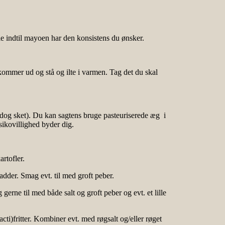
ie indtil mayoen har den konsistens du ønsker.
kommer ud og stå og ilte i varmen. Tag det du skal
er dog sket). Du kan sagtens bruge pasteuriserede æg i
sikovillighed byder dig.
rtofler.
madder. Smag evt. til med groft peber.
erne til med både salt og groft peber og evt. et lille
acti)fritter. Kombiner evt. med røgsalt og/eller røget