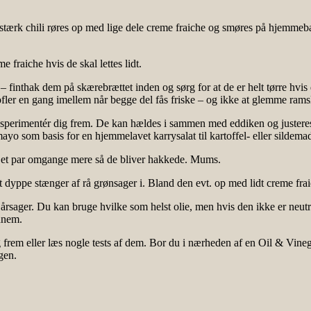
tærk chili røres op med lige dele creme fraiche og smøres på hjemmebag
e fraiche hvis de skal lettes lidt.
t – finthak dem på skærebrættet inden og sørg for at de er helt tørre hvis 
fler en gang imellem når begge del fås friske – og ikke at glemme ram
sperimentér dig frem. De kan hældes i sammen med eddiken og justeres t
rymayo som basis for en hjemmelavet karrysalat til kartoffel- eller sildema
 et par omgange mere så de bliver hakkede. Mums.
t dyppe stænger af rå grønsager i. Bland den evt. op med lidt creme frai
e årsager. Du kan bruge hvilke som helst olie, men hvis den ikke er ne
nnem.
 frem eller læs nogle tests af dem. Bor du i nærheden af en Oil & Vinega
gen.