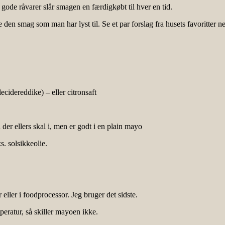
ode råvarer slår smagen en færdigkøbt til hver en tid.
n smag som man har lyst til. Se et par forslag fra husets favoritter ne
cidereddike) – eller citronsaft
er ellers skal i, men er godt i en plain mayo
s. solsikkeolie.
ller i foodprocessor. Jeg bruger det sidste.
eratur, så skiller mayoen ikke.