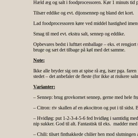
Hæld æg og salt i foodprocessoren. Kør 1 minuts tid p
Tilsær eddike og evt. dijonsennep og bland det kort.
Lad foodprocessoren køre ved middel hastighed imens du
Smag til med evt. ekstra salt, sennep og eddike.
Opbevares bedst i lufttæt emballage – eks. et rengjort
bruge og sæt det tilbage på køl med det samme.
Note:
Ikke alle bryder sig om at spise rå æg, især pga. fare
stedet – det anbefaler de fleste (for ikke at risikere 
Varianter:
– Sennep: brug grovkornet sennep, gerne med hele frø 
– Citron: riv skallen af en økocitron og put i til sidst
– Hvidløg: put 1-2-3-4-5-6 fed hvidløg i samtidig med e
nip sukker. God til alt. Fantastisk til eks. madder med 
– Chili: tilsæt finthakkede chilier hen mod slutningen af