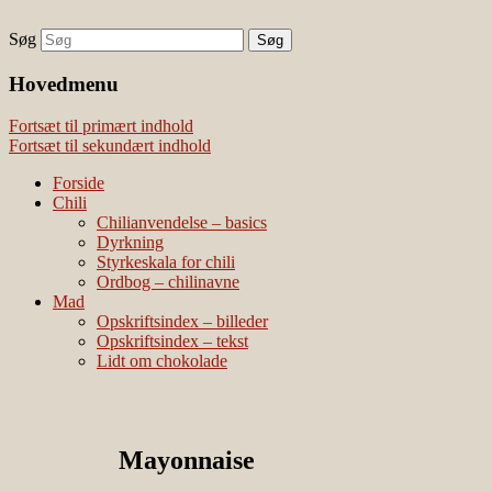
Søg
chili – dyrkning og mad
Vivis chili
Наши партнеры
Hovedmenu
лучшие займы
Fortsæt til primært indhold
Fortsæt til sekundært indhold
Forside
Chili
Chilianvendelse – basics
Dyrkning
Styrkeskala for chili
Ordbog – chilinavne
Mad
Opskriftsindex – billeder
Opskriftsindex – tekst
Lidt om chokolade
Mayonnaise