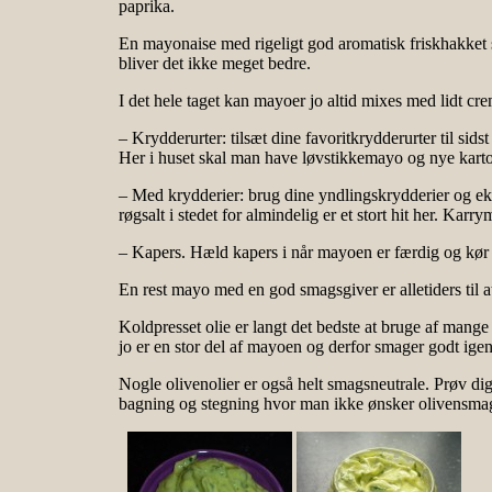
paprika.
En mayonaise med rigeligt god aromatisk friskhakket s
bliver det ikke meget bedre.
I det hele taget kan mayoer jo altid mixes med lidt crem
– Krydderurter: tilsæt dine favoritkrydderurter til sids
Her i huset skal man have løvstikkemayo og nye karto
– Med krydderier: brug dine yndlingskrydderier og ek
røgsalt i stedet for almindelig er et stort hit her. Kar
– Kapers. Hæld kapers i når mayoen er færdig og kør
En rest mayo med en god smagsgiver er alletiders til a
Koldpresset olie er langt det bedste at bruge af mang
jo er en stor del af mayoen og derfor smager godt ige
Nogle olivenolier er også helt smagsneutrale. Prøv dig
bagning og stegning hvor man ikke ønsker olivensma