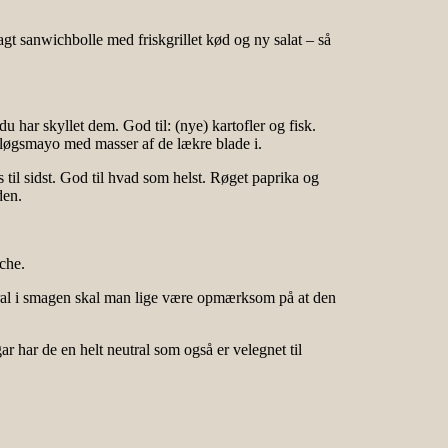
t sanwichbolle med friskgrillet kød og ny salat – så
du har skyllet dem. God til: (nye) kartofler og fisk.
sløgsmayo med masser af de lækre blade i.
il sidst. God til hvad som helst. Røget paprika og
den.
che.
utral i smagen skal man lige være opmærksom på at den
r har de en helt neutral som også er velegnet til