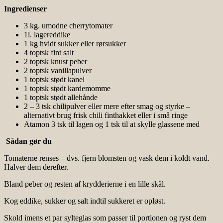
Ingredienser
3 kg. umodne cherrytomater
1l. lagereddike
1 kg hvidt sukker eller rørsukker
4 toptsk fint salt
2 toptsk knust peber
2 toptsk vanillapulver
1 toptsk stødt kanel
1 toptsk stødt kardemomme
1 toptsk stødt allehånde
2 – 3 tsk chilipulver eller mere efter smag og styrke –
alternativt brug frisk chili finthakket eller i små ringe
Atamon 3 tsk til lagen og 1 tsk til at skylle glassene med
Sådan gør du
Tomaterne renses – dvs. fjern blomsten og vask dem i koldt vand.
Halver dem derefter.
Bland peber og resten af krydderierne i en lille skål.
Kog eddike, sukker og salt indtil sukkeret er opløst.
Skold imens et par sylteglas som passer til portionen og ryst dem