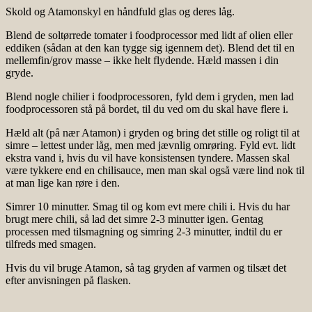
Skold og Atamonskyl en håndfuld glas og deres låg.
Blend de soltørrede tomater i foodprocessor med lidt af olien eller
eddiken (sådan at den kan tygge sig igennem det). Blend det til en
mellemfin/grov masse – ikke helt flydende. Hæld massen i din
gryde.
Blend nogle chilier i foodprocessoren, fyld dem i gryden, men lad
foodprocessoren stå på bordet, til du ved om du skal have flere i.
Hæld alt (på nær Atamon) i gryden og bring det stille og roligt til at
simre – lettest under låg, men med jævnlig omrøring. Fyld evt. lidt
ekstra vand i, hvis du vil have konsistensen tyndere. Massen skal
være tykkere end en chilisauce, men man skal også være lind nok til
at man lige kan røre i den.
Simrer 10 minutter. Smag til og kom evt mere chili i. Hvis du har
brugt mere chili, så lad det simre 2-3 minutter igen. Gentag
processen med tilsmagning og simring 2-3 minutter, indtil du er
tilfreds med smagen.
Hvis du vil bruge Atamon, så tag gryden af varmen og tilsæt det
efter anvisningen på flasken.