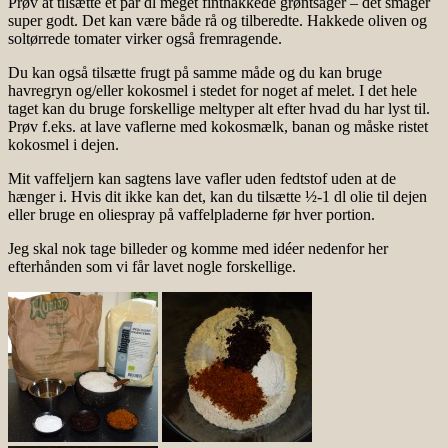
Prøv at tilsætte et par dl meget finthakkede grøntsager – det smager
super godt. Det kan være både rå og tilberedte. Hakkede oliven og
soltørrede tomater virker også fremragende.
Du kan også tilsætte frugt på samme måde og du kan bruge
havregryn og/eller kokosmel i stedet for noget af melet. I det hele
taget kan du bruge forskellige meltyper alt efter hvad du har lyst til.
Prøv f.eks. at lave vaflerne med kokosmælk, banan og måske ristet
kokosmel i dejen.
Mit vaffeljern kan sagtens lave vafler uden fedtstof uden at de
hænger i. Hvis dit ikke kan det, kan du tilsætte ½-1 dl olie til dejen
eller bruge en oliespray på vaffelpladerne før hver portion.
Jeg skal nok tage billeder og komme med idéer nedenfor her
efterhånden som vi får lavet nogle forskellige.