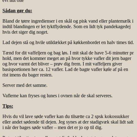
evt lidt olie
Sådan gør du:
Bland de tørre ingredienser i en skål og pisk vand eller plantemælk i
indtil blandingen er let tyktflydende. Som en lidt tyk pandekagedej
hvis det siger dig noget.
Lad dejen stå og hvile utildækket på køkkenbordet en halv times tid.
Tænd for dit vaffeljern og bag løs. I mit skal de have 5-6 minutter pr
hold, men det kommer meget an på hvor tykke vafler dit jern bager
og hvor varmt det bliver – prøv dig frem. I mit vaffeljern giver
basisportionen her ca. 12 vafler. Lad de bagte vafler køle af på en
rist imens du bager resten.
Server med det samme.
Vaflerne kan fryses og lunes i ovnen når de skal serveres.
Tips:
Hvis du vil lave søde vafler kan du tilsætte ca 2 spsk kokossukker
eller andet sødende til dejen. Jeg synes at der stadigvæk skal lidt salt
i når der bages søde vafler – men det er jo op til dig.