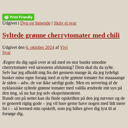
Udgivet i
Dyp og lignende
|
Skriv et svar
Syltede grønne cherrytomater med chili
Udgivet den
6. oktober 2024
af
Vivi
Svar
Ærgrer du dig også over at stå med en stor bunke umodne
cherrytomater ved sæsonens afslutning? Dem skal du da sylte.
Selv har jeg afholdt mig fra det gennem mange år, da jeg tydeligt
husker mine egne forsøg med at sylte grønne tomater for maaaaange
år siden – adw, de var ikke særligt gode. Men en servering af de
nyklassiske syltede grønne tomater med valilla ændrede mit syn på
den ting, så nu har jeg selv eksperimenteret.
Rundt om på nettet kan du finde opskriften på den jeg nævner og de
er generelt rigtig gode – jeg vil bare gerne have nogen med lidt mere
fut i – så hermed min opskrift, som jeg håber giver dig lyst til at
forsøge dig.