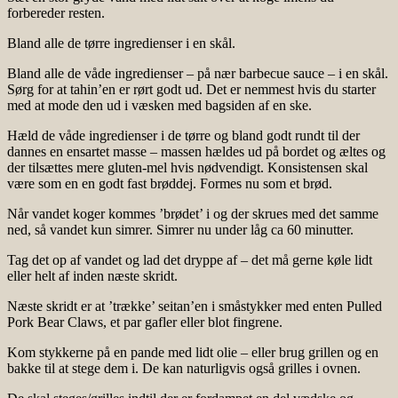
forbereder resten.
Bland alle de tørre ingredienser i en skål.
Bland alle de våde ingredienser – på nær barbecue sauce – i en skål.
Sørg for at tahin’en er rørt godt ud. Det er nemmest hvis du starter
med at mode den ud i væsken med bagsiden af en ske.
Hæld de våde ingredienser i de tørre og bland godt rundt til der
dannes en ensartet masse – massen hældes ud på bordet og æltes og
der tilsættes mere gluten-mel hvis nødvendigt. Konsistensen skal
være som en en godt fast brøddej. Formes nu som et brød.
Når vandet koger kommes ’brødet’ i og der skrues med det samme
ned, så vandet kun simrer. Simrer nu under låg ca 60 minutter.
Tag det op af vandet og lad det dryppe af – det må gerne køle lidt
eller helt af inden næste skridt.
Næste skridt er at ’trække’ seitan’en i småstykker med enten Pulled
Pork Bear Claws, et par gafler eller blot fingrene.
Kom stykkerne på en pande med lidt olie – eller brug grillen og en
bakke til at stege dem i. De kan naturligvis også grilles i ovnen.