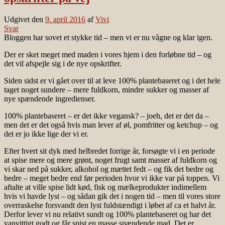
Udgivet den
9. april 2016
af
Vivi
Svar
Bloggen har sovet et stykke tid – men vi er nu vågne og klar igen.
Der er sket meget med maden i vores hjem i den forløbne tid – og
det vil afspejle sig i de nye opskrifter.
Siden sidst er vi gået over til at leve 100% plantebaseret og i det hele
taget noget sundere – mere fuldkorn, mindre sukker og masser af
nye spændende ingredienser.
100% plantebaseret – er det ikke vegansk? – joeh, det er det da –
men det er det også hvis man lever af øl, pomfritter og ketchup – og
det er jo ikke lige der vi er.
Efter hvert sit dyk med helbredet forrige år, forsøgte vi i en periode
at spise mere og mere grønt, noget frugt samt masser af fuldkorn og
vi skar ned på sukker, alkohol og mættet fedt – og fik det bedre og
bedre – meget bedre end før perioden hvor vi ikke var på toppen. Vi
aftalte at ville spise lidt kød, fisk og mælkeprodukter indimellem
hvis vi havde lyst – og sådan gik det i nogen tid – men til vores store
overraskelse forsvandt den lyst fuldstændigt i løbet af ca et halvt år.
Derfor lever vi nu relativt sundt og 100% plantebaseret og har det
vanvittigt godt og får spist en masse spændende mad. Det er