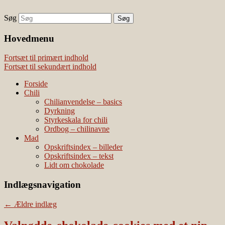
Søg
chili – dyrkning og mad
Vivis chili
Наши партнеры
Hovedmenu
лучшие займы
Fortsæt til primært indhold
Fortsæt til sekundært indhold
Forside
Chili
Chilianvendelse – basics
Dyrkning
Styrkeskala for chili
Ordbog – chilinavne
Mad
Opskriftsindex – billeder
Opskriftsindex – tekst
Lidt om chokolade
Indlægsnavigation
←
Ældre indlæg