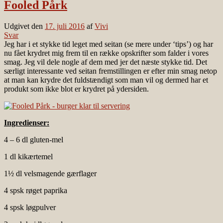
Fooled Pårk
Udgivet den
17. juli 2016
af
Vivi
Svar
Jeg har i et stykke tid leget med seitan (se mere under ‘tips’) og har
nu fået krydret mig frem til en række opskrifter som falder i vores
smag. Jeg vil dele nogle af dem med jer det næste stykke tid. Det
særligt interessante ved seitan fremstillingen er efter min smag netop
at man kan krydre det fuldstændigt som man vil og dermed har et
produkt som ikke blot er krydret på ydersiden.
Ingredienser:
4 – 6 dl gluten-mel
1 dl kikærtemel
1½ dl velsmagende gærflager
4 spsk røget paprika
4 spsk løgpulver