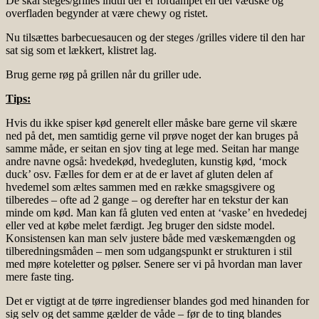
De skal steges/grilles indtil der er fordampet en del vædske og
overfladen begynder at være chewy og ristet.
Nu tilsættes barbecuesaucen og der steges /grilles videre til den har
sat sig som et lækkert, klistret lag.
Brug gerne røg på grillen når du griller ude.
Tips:
Hvis du ikke spiser kød generelt eller måske bare gerne vil skære
ned på det, men samtidig gerne vil prøve noget der kan bruges på
samme måde, er seitan en sjov ting at lege med. Seitan har mange
andre navne også: hvedekød, hvedegluten, kunstig kød, ‘mock
duck’ osv. Fælles for dem er at de er lavet af gluten delen af
hvedemel som æltes sammen med en række smagsgivere og
tilberedes – ofte ad 2 gange – og derefter har en tekstur der kan
minde om kød. Man kan få gluten ved enten at ‘vaske’ en hvededej
eller ved at købe melet færdigt. Jeg bruger den sidste model.
Konsistensen kan man selv justere både med væskemængden og
tilberedningsmåden – men som udgangspunkt er strukturen i stil
med møre koteletter og pølser. Senere ser vi på hvordan man laver
mere faste ting.
Det er vigtigt at de tørre ingredienser blandes god med hinanden for
sig selv og det samme gælder de våde – før de to ting blandes