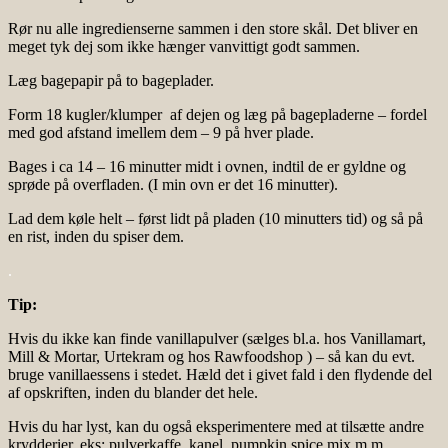
Rør nu alle ingredienserne sammen i den store skål. Det bliver en
meget tyk dej som ikke hænger vanvittigt godt sammen.
Læg bagepapir på to bageplader.
Form 18 kugler/klumper af dejen og læg på bagepladerne – fordel
med god afstand imellem dem – 9 på hver plade.
Bages i ca 14 – 16 minutter midt i ovnen, indtil de er gyldne og
sprøde på overfladen. (I min ovn er det 16 minutter).
Lad dem køle helt – først lidt på pladen (10 minutters tid) og så på
en rist, inden du spiser dem.
.
Tip:
Hvis du ikke kan finde vanillapulver (sælges bl.a. hos Vanillamart,
Mill & Mortar, Urtekram og hos Rawfoodshop ) – så kan du evt.
bruge vanillaessens i stedet. Hæld det i givet fald i den flydende del
af opskriften, inden du blander det hele.
Hvis du har lyst, kan du også eksperimentere med at tilsætte andre
krydderier, eks: pulverkaffe, kanel, pumpkin spice mix m.m.