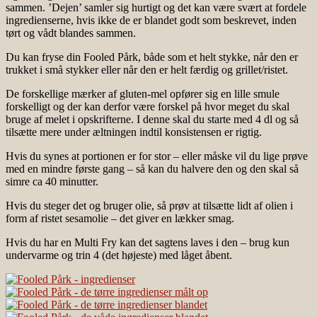
sammen. ’Dejen’ samler sig hurtigt og det kan være svært at fordele
ingredienserne, hvis ikke de er blandet godt som beskrevet, inden
tørt og vådt blandes sammen.
Du kan fryse din Fooled Pårk, både som et helt stykke, når den er
trukket i små stykker eller når den er helt færdig og grillet/ristet.
De forskellige mærker af gluten-mel opfører sig en lille smule
forskelligt og der kan derfor være forskel på hvor meget du skal
bruge af melet i opskrifterne. I denne skal du starte med 4 dl og så
tilsætte mere under æltningen indtil konsistensen er rigtig.
Hvis du synes at portionen er for stor – eller måske vil du lige prøve
med en mindre første gang – så kan du halvere den og den skal så
simre ca 40 minutter.
Hvis du steger det og bruger olie, så prøv at tilsætte lidt af olien i
form af ristet sesamolie – det giver en lækker smag.
Hvis du har en Multi Fry kan det sagtens laves i den – brug kun
undervarme og trin 4 (det højeste) med låget åbent.