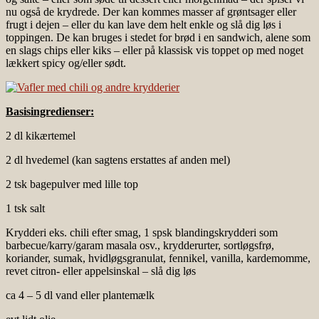
nu også de krydrede. Der kan kommes masser af grøntsager eller
frugt i dejen – eller du kan lave dem helt enkle og slå dig løs i
toppingen. De kan bruges i stedet for brød i en sandwich, alene som
en slags chips eller kiks – eller på klassisk vis toppet op med noget
lækkert spicy og/eller sødt.
Basisingredienser:
2 dl kikærtemel
2 dl hvedemel (kan sagtens erstattes af anden mel)
2 tsk bagepulver med lille top
1 tsk salt
Krydderi eks. chili efter smag, 1 spsk blandingskrydderi som
barbecue/karry/garam masala osv., krydderurter, sortløgsfrø,
koriander, sumak, hvidløgsgranulat, fennikel, vanilla, kardemomme,
revet citron- eller appelsinskal – slå dig løs
ca 4 – 5 dl vand eller plantemælk