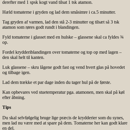
derefter med 1 spsk kogt vand tilsat 1 tsk atamon.
Hæld tomaterne i gryden og lad dem småsimre i ca.5 minutter.
Tag gryden af varmen, lad den stå 2-3 minutter og tilsæt så 3 tsk
atamon som røres godt rundt i blandingen.
Fyld tomaterne i glasset med en hulske – glassene skal ca fyldes ¾
op.
Fordel krydderiblandingen over tomaterne og top op med lagen –
den skal helt til kanten.
Luk glassene – skru lågene godt fast og vend hvert glas på hovedet
og tilbage igen.
Lad dem trække et par dage inden du tager hul på de første.
Kan opbevares ved stuetemperatur pga. atamonen, men skal på køl
efter åbning.
Tips
Du skal selvfølgelig bruge lige præcis de krydderier som du synes,
men lad nu være med at spare på dem. Tomaterne her kan godt klare
en del.