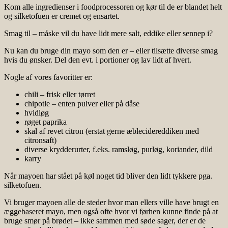
Kom alle ingredienser i foodprocessoren og kør til de er blandet helt
og silketofuen er cremet og ensartet.
Smag til – måske vil du have lidt mere salt, eddike eller sennep i?
Nu kan du bruge din mayo som den er – eller tilsætte diverse smag
hvis du ønsker. Del den evt. i portioner og lav lidt af hvert.
Nogle af vores favoritter er:
chili – frisk eller tørret
chipotle – enten pulver eller på dåse
hvidløg
røget paprika
skal af revet citron (erstat gerne æblecidereddiken med
citronsaft)
diverse krydderurter, f.eks. ramsløg, purløg, koriander, dild
karry
Når mayoen har stået på køl noget tid bliver den lidt tykkere pga.
silketofuen.
Vi bruger mayoen alle de steder hvor man ellers ville have brugt en
æggebaseret mayo, men også ofte hvor vi førhen kunne finde på at
bruge smør på brødet – ikke sammen med søde sager, der er de