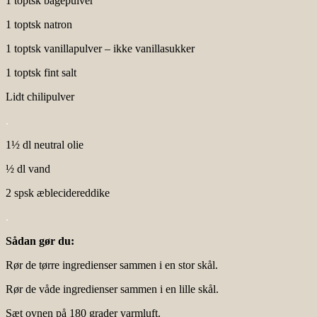
1 toptsk bagepulver
1 toptsk natron
1 toptsk vanillapulver – ikke vanillasukker
1 toptsk fint salt
Lidt chilipulver
.
1½ dl neutral olie
½ dl vand
2 spsk æblecidereddike
.
Sådan gør du:
Rør de tørre ingredienser sammen i en stor skål.
Rør de våde ingredienser sammen i en lille skål.
Sæt ovnen på 180 grader varmluft.