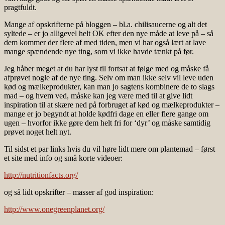
pragtfuldt.
Mange af opskrifterne på bloggen – bl.a. chilisaucerne og alt det
syltede – er jo alligevel helt OK efter den nye måde at leve på – så
dem kommer der flere af med tiden, men vi har også lært at lave
mange spændende nye ting, som vi ikke havde tænkt på før.
Jeg håber meget at du har lyst til fortsat at følge med og måske få
afprøvet nogle af de nye ting. Selv om man ikke selv vil leve uden
kød og mælkeprodukter, kan man jo sagtens kombinere de to slags
mad – og hvem ved, måske kan jeg være med til at give lidt
inspiration til at skære ned på forbruget af kød og mælkeprodukter –
mange er jo begyndt at holde kødfri dage en eller flere gange om
ugen – hvorfor ikke gøre dem helt fri for ‘dyr’ og måske samtidig
prøvet noget helt nyt.
Til sidst et par links hvis du vil høre lidt mere om plantemad – først
et site med info og små korte videoer:
http://nutritionfacts.org/
og så lidt opskrifter – masser af god inspiration:
http://www.onegreenplanet.org/