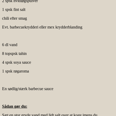
2 spsk hvidløgspulver
1 spsk fint salt
chili efter smag
Evt. barbecuekrydderi eller mex krydderblanding
6 dl vand
8 topspsk tahin
4 spsk soya sauce
1 spsk røgaroma
En sødlig/stærk barbecue sauce
Sådan gør du:
Sæt en stor gryde vand med lidt salt over at koge imens du