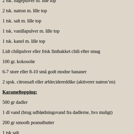
2 tsk. bagepulver m. lille top
2 tsk. natron m. lille top
1 tsk. salt m. lille top
1 tsk. vanillapulver m. lille top
1 tsk. kanel m. lille top
Lidt chilipulver eller frisk finthakket chili efter smag
100 gr. kokosolie
6-7 store eller 8-10 små godt modne bananer
2 spsk. citronsaft eller æblecidereddike (aktiverer natron’en)
Karameltopping:
500 gr dadler
1 dl vand (brug udblødningsvand fra dadlerne, hvs muligt)
200 gr smooth peanutbutter
1 tsk salt