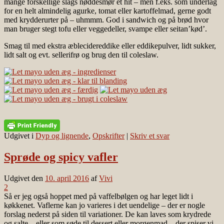
mange forskellige slags nøddesmør et hit – men f.eks. som underlag
for en helt almindelig agurke, tomat eller kartoffelmad, gerne godt
med krydderurter på – uhmmm. God i sandwich og på brød hvor
man bruger stegt tofu eller veggedeller, svampe eller seitan’kød’.
Smag til med ekstra æblecidereddike eller eddikepulver, lidt sukker,
lidt salt og evt. sellerifrø og brug den til coleslaw.
Udgivet i
Dyp og lignende
,
Opskrifter
|
Skriv et svar
Sprøde og spicy vafler
Udgivet den
10. april 2016
af
Vivi
2
Så er jeg også hoppet med på vaffelbølgen og har leget lidt i
køkkenet. Vaflerne kan jo varieres i det uendelige – der er nogle
forslag nederst på siden til variationer. De kan laves som krydrede
og salte – eller som søde til dessert eller morgenmad – der spiser vi