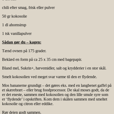
chili efter smag, frisk eller pulver
50 gr kokosolie
1 dl ahornsirup
1 tsk vanillapulver
Sådan gør du – kagen:
Tænd ovnen på 175 grader.
Beklæd en form på ca 25 x 35 cm med bagepapir.
Bland mel, Sukrin+, hævemidler, salt og krydderier i en stor skål.
Smelt kokosolien ved meget svar varme til den er flydende.
Mos bananerne grundigt – det gøres eks. med en langbenet gaffel på
et skærebræt – eller brug foodprocessor. De skal moses godt, da de
er det eneste, sammen med kokosolien og den lille smule syre som
er ‘flydende’ i opskriften. Kom dem i skålen sammen med smeltet
kokosolie og citron eller eddike.
Rør dejen godt sammen.