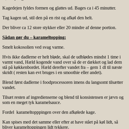
Kagedejen fyldes formen og glattes ud. Bages ca i 45 minutter.
Tag kagen ud, stil den på en rist og afkøl den helt.
Der bliver ca 12 store stykker eller 20 mindre af denne portion.
Sådan gør du – karameltopping:
Smelt kokosolien ved svag varme.
Hvis ikke dadlerne er helt bløde, skal de udblødes mindst 1 time i
varmt vand, Hæld kogende vand over så de er dækket og lad dem
stå på køkkenbordet. Hæld derefter vandet fra – gem 1 dl til næste
skridt ( resten kan evt bruges i en smoothie eller andet).
Blend først dadlerne i foodprocessoren imens du langsomt tilsætter
vandet.
Tilsæt resten af ingredienserne og blend til konsistensen er jævn og
som en meget tyk karamelsauce.
Fordel karameltopppingen over den afkølede kage.
Kan spises med det samme eller efter at have stået på køl lidt, så
bliver karameltoppingen lidt tykkere.