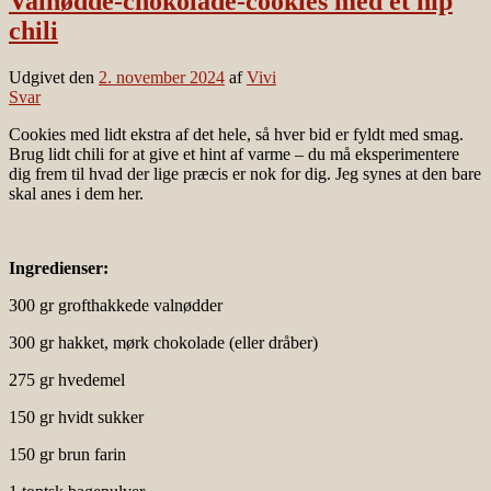
Valnødde-chokolade-cookies med et nip
chili
Udgivet den
2. november 2024
af
Vivi
Svar
Cookies med lidt ekstra af det hele, så hver bid er fyldt med smag.
Brug lidt chili for at give et hint af varme – du må eksperimentere
dig frem til hvad der lige præcis er nok for dig. Jeg synes at den bare
skal anes i dem her.
Ingredienser:
300 gr grofthakkede valnødder
300 gr hakket, mørk chokolade (eller dråber)
275 gr hvedemel
150 gr hvidt sukker
150 gr brun farin