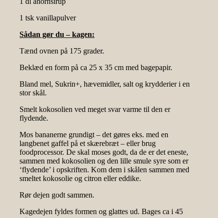
1 dl ahornsirup
1 tsk vanillapulver
Sådan gør du – kagen:
Tænd ovnen på 175 grader.
Beklæd en form på ca 25 x 35 cm med bagepapir.
Bland mel, Sukrin+, hævemidler, salt og krydderier i en
stor skål.
Smelt kokosolien ved meget svar varme til den er
flydende.
Mos bananerne grundigt – det gøres eks. med en
langbenet gaffel på et skærebræt – eller brug
foodprocessor. De skal moses godt, da de er det eneste,
sammen med kokosolien og den lille smule syre som er
‘flydende’ i opskriften. Kom dem i skålen sammen med
smeltet kokosolie og citron eller eddike.
Rør dejen godt sammen.
Kagedejen fyldes formen og glattes ud. Bages ca i 45