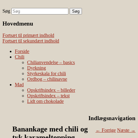
Søg
chili – dyrkning og mad
Vivis chili
Наши партнеры
Hovedmenu
лучшие займы
Fortsæt til primært indhold
Fortsæt til sekundært indhold
Forside
Chili
Chilianvendelse – basics
Dyrkning
Styrkeskala for chili
Ordbog – chilinavne
Mad
Opskriftsindex – billeder
Opskriftsindex – tekst
Lidt om chokolade
Indlægsnavigation
Banankage med chili og
←
Forrige
Næste
→
tyk karameltopping