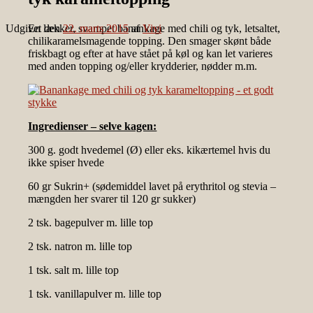
Udgivet den
En lækker, svampet banankage med chili og tyk, letsaltet,
22. marts 2015
af
Vivi
chilikaramelsmagende topping. Den smager skønt både
friskbagt og efter at have stået på køl og kan let varieres
med anden topping og/eller krydderier, nødder m.m.
Ingredienser – selve kagen:
300 g. godt hvedemel (Ø) eller eks. kikærtemel hvis du
ikke spiser hvede
60 gr Sukrin+ (sødemiddel lavet på erythritol og stevia –
mængden her svarer til 120 gr sukker)
2 tsk. bagepulver m. lille top
2 tsk. natron m. lille top
1 tsk. salt m. lille top
1 tsk. vanillapulver m. lille top