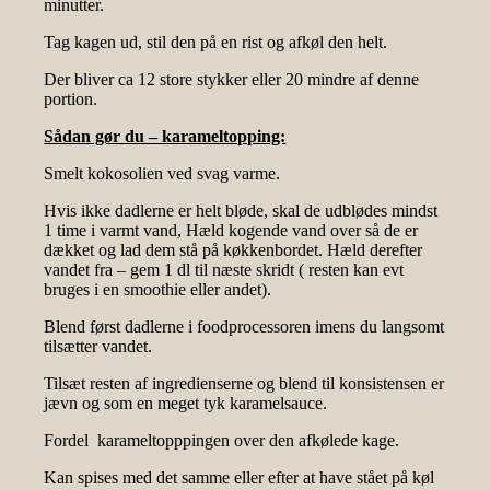
minutter.
Tag kagen ud, stil den på en rist og afkøl den helt.
Der bliver ca 12 store stykker eller 20 mindre af denne
portion.
Sådan gør du – karameltopping:
Smelt kokosolien ved svag varme.
Hvis ikke dadlerne er helt bløde, skal de udblødes mindst
1 time i varmt vand, Hæld kogende vand over så de er
dækket og lad dem stå på køkkenbordet. Hæld derefter
vandet fra – gem 1 dl til næste skridt ( resten kan evt
bruges i en smoothie eller andet).
Blend først dadlerne i foodprocessoren imens du langsomt
tilsætter vandet.
Tilsæt resten af ingredienserne og blend til konsistensen er
jævn og som en meget tyk karamelsauce.
Fordel karameltopppingen over den afkølede kage.
Kan spises med det samme eller efter at have stået på køl