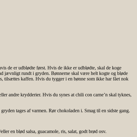
hvis de er udblødte først. Hvis de ikke er udblødte, skal de koge
nd jævnligt rundt i gryden. Bønnerne skal være helt kogte og bløde
 tilsættes kaffen. Hvis du tygger i en bønne som ikke har fået nok
ller andre krydderier. Hvis du synes at chili con carne’n skal tyknes,
 gryden tages af varmen. Rør chokoladen i. Smag til en sidste gang.
ller en blød salsa, guacamole, ris, salat, godt brød osv.