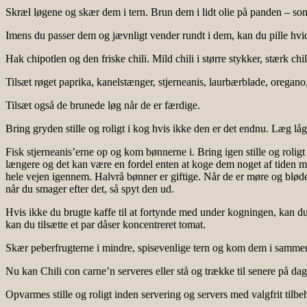
Skræl løgene og skær dem i tern. Brun dem i lidt olie på panden – som
Imens du passer dem og jævnligt vender rundt i dem, kan du pille h
Hak chipotlen og den friske chili. Mild chili i større stykker, stærk chil
Tilsæt røget paprika, kanelstænger, stjerneanis, laurbærblade, orega
Tilsæt også de brunede løg når de er færdige.
Bring gryden stille og roligt i kog hvis ikke den er det endnu. Læg låg 
Fisk stjerneanis’erne op og kom bønnerne i. Bring igen stille og rolig
længere og det kan være en fordel enten at koge dem noget af tiden m
hele vejen igennem. Halvrå bønner er giftige. Når de er møre og blød
når du smager efter det, så spyt den ud.
Hvis ikke du brugte kaffe til at fortynde med under kogningen, kan du n
kan du tilsætte et par dåser koncentreret tomat.
Skær peberfrugterne i mindre, spisevenlige tern og kom dem i sammen m
Nu kan Chili con carne’n serveres eller stå og trække til senere på dag
Opvarmes stille og roligt inden servering og servers med valgfrit tilbe