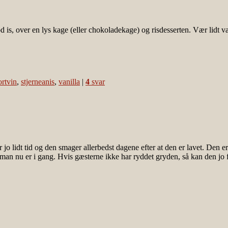
d is, over en lys kage (eller chokoladekage) og risdesserten. Vær lidt 
ortvin
,
stjerneanis
,
vanilla
|
4
svar
 jo lidt tid og den smager allerbedst dagene efter at den er lavet. Den e
man nu er i gang. Hvis gæsterne ikke har ryddet gryden, så kan den jo f