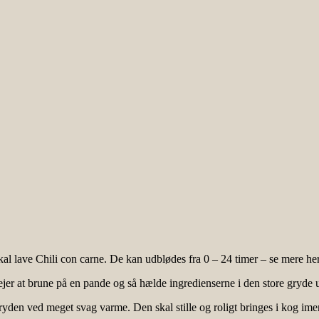
kal lave Chili con carne. De kan udblødes fra 0 – 24 timer – se mere he
lejer at brune på en pande og så hælde ingredienserne i den store gryde 
ryden ved meget svag varme. Den skal stille og roligt bringes i kog im