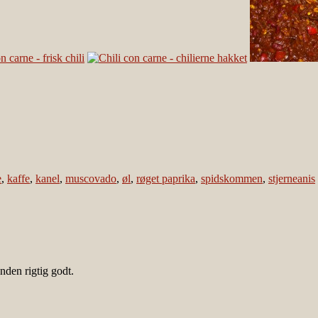
e
,
kaffe
,
kanel
,
muscovado
,
øl
,
røget paprika
,
spidskommen
,
stjerneanis
den rigtig godt.