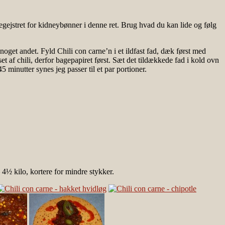
egejstret for kidneybønner i denne ret. Brug hvad du kan lide og følg
noget andet. Fyld Chili con carne’n i et ildfast fad, dæk først med
et af chili, derfor bagepapiret først. Sæt det tildækkede fad i kold ovn
minutter synes jeg passer til et par portioner.
 4½ kilo, kortere for mindre stykker.