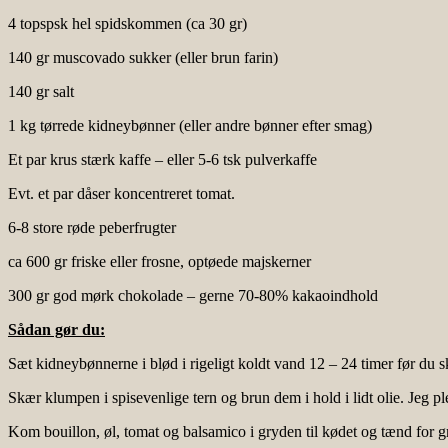
4 topspsk hel spidskommen (ca 30 gr)
140 gr muscovado sukker (eller brun farin)
140 gr salt
1 kg tørrede kidneybønner (eller andre bønner efter smag)
Et par krus stærk kaffe – eller 5-6 tsk pulverkaffe
Evt. et par dåser koncentreret tomat.
6-8 store røde peberfrugter
ca 600 gr friske eller frosne, optøede majskerner
300 gr god mørk chokolade – gerne 70-80% kakaoindhold
Sådan gør du:
Sæt kidneybønnerne i blød i rigeligt koldt vand 12 – 24 timer før du s
Skær klumpen i spisevenlige tern og brun dem i hold i lidt olie. Jeg p
Kom bouillon, øl, tomat og balsamico i gryden til kødet og tænd for g