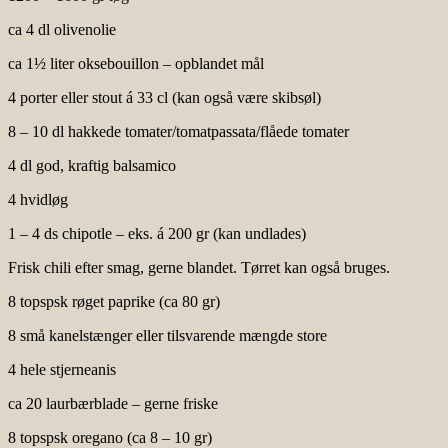
ca 4 dl olivenolie
ca 1½ liter oksebouillon – opblandet mål
4 porter eller stout á 33 cl (kan også være skibsøl)
8 – 10 dl hakkede tomater/tomatpassata/flåede tomater
4 dl god, kraftig balsamico
4 hvidløg
1 – 4 ds chipotle – eks. á 200 gr (kan undlades)
Frisk chili efter smag, gerne blandet. Tørret kan også bruges.
8 topspsk røget paprike (ca 80 gr)
8 små kanelstænger eller tilsvarende mængde store
4 hele stjerneanis
ca 20 laurbærblade – gerne friske
8 topspsk oregano (ca 8 – 10 gr)