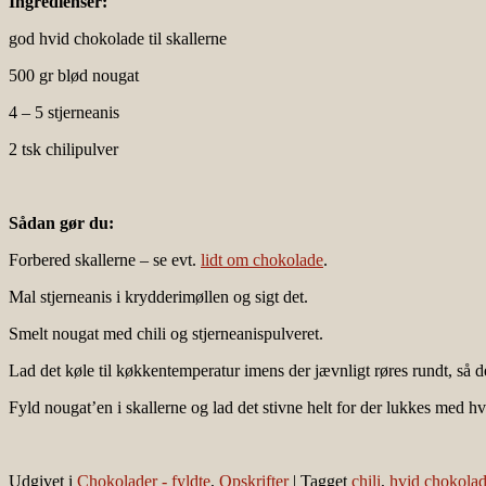
Ingredienser:
god hvid chokolade til skallerne
500 gr blød nougat
4 – 5 stjerneanis
2 tsk chilipulver
Sådan gør du:
Forbered skallerne – se evt.
lidt om chokolade
.
Mal stjerneanis i krydderimøllen og sigt det.
Smelt nougat med chili og stjerneanispulveret.
Lad det køle til køkkentemperatur imens der jævnligt røres rundt, så de
Fyld nougat’en i skallerne og lad det stivne helt for der lukkes med h
Udgivet i
Chokolader - fyldte
,
Opskrifter
|
Tagget
chili
,
hvid chokola