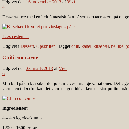
Udgivet den
16. november 2013
af
Vivi
4
Dessertsauce med en helt fantastisk ‘sirup’ som smager skønt på en go
Læs resten
→
Udgivet i
Dessert
,
Opskrifter
|
Tagget
chili
,
kanel
,
kirsebær
,
nellike
,
p
Chili con carne
Udgivet den
23. marts 2013
af
Vivi
6
Min bud på en klassiker der jo kan laves i mange variationer. Det tager
være nemt. Derfor kan det være en god idé at lave en stor portion når 
Ingredienser:
4 – 4½ kg okseklump
1200 – 1600 gr løg