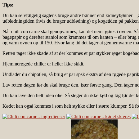
Tips:
Du kan selvfølgelig sagtens bruge andre bønner end kidneybønner – gern
udblødningtiden (hvis du bruger udblødning) og kogetiden på pakken
Når chili con carne skal genopvarmes, kan det nemt gøres i ovnen. Så er
bagepapir og derefter staniol som krammes til om kanten – eller brug et 
og varm ovnen op til 150. Hvor lang tid det tager at gennemvarme made
Retten tager ikke skade af at der kommes et par stykker røget kogebac
Hjemmerøgede chilier er heller ikke skidt.
Undlader du chipotlen, så brug et par spsk ekstra af den røgede paprik
Lav retten dagen før du skal bruge den, især første gang. Den tager nog
Du kan lave den helt uden olie. Så steger du ikke kød og løg før det
Kødet kan også kommes i som helt stykke eller i større klumper. Så for