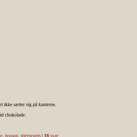
t ikke sætter sig på kanterne.
vid chokolade.
de
,
nougat
,
stjerneanis
|
18
svar