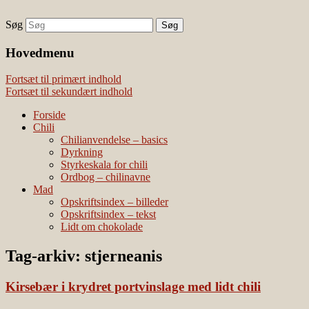
Søg
chili – dyrkning og mad
Vivis chili
Наши партнеры
Hovedmenu
лучшие займы
Fortsæt til primært indhold
Fortsæt til sekundært indhold
Forside
Chili
Chilianvendelse – basics
Dyrkning
Styrkeskala for chili
Ordbog – chilinavne
Mad
Opskriftsindex – billeder
Opskriftsindex – tekst
Lidt om chokolade
Tag-arkiv:
stjerneanis
Kirsebær i krydret portvinslage med lidt chili