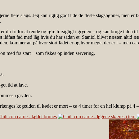
e flere slags. Jeg kan rigtig godt lide de fleste slagsbønner, men er b
.
 du fri for at rende og røre forsigtigt i gryden – og kan bruge tiden til 
ildfast fad med låg hvis du har sådan et. Staniol blivet næsten altid æts
n, kommer an på hvor stort fadet er og hvor meget der er i – men ca 45 
on med fra start – som fiskes op inden servering.
a.
et tid at lave.
 kommes i gryden.
længes kogetiden til kødet er mørt – ca 4 timer for en hel klump på 4 –