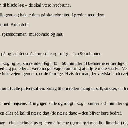
 til bløde løg – de skal være lysebrune.
vidløgene og hakke dem på skærebrættet. I gryden med dem.
i fint. Kom det i.
no, spidskommen, muscovado og salt.
på og lad det småsimre stille og roligt – i ca 90 minutter.
t i kog og lad simre
uden
låg i 30 – 60 minutter til bønnerne er færdige, 
ed låg på, eller at være meget vågen omkring at tilføre mere væske. Ve
e hele vejen igennem, er de færdige. Hvis der mangler vædske undervejs,
u tilsætte pulverkaffen. Smag til om retten mangler salt, sukker, chili e
ed majsene. Bring igen stille og roligt i kog – simrer 2-3 minutter og
en eller på køl til næste dag (de næste dage – den bliver bare bedre).
hør – eks. nachochips og creme fraiche (gerne rørt med lidt limeskal) og/e