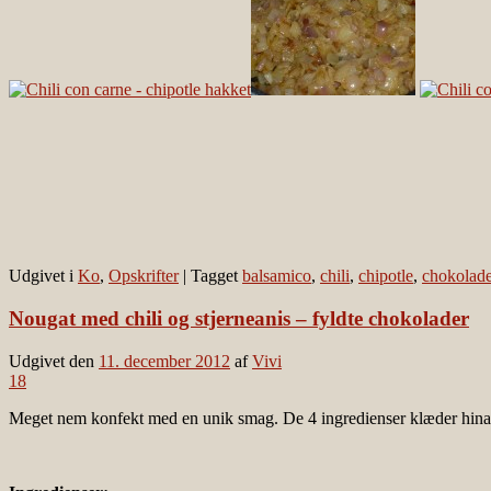
Udgivet i
Ko
,
Opskrifter
|
Tagget
balsamico
,
chili
,
chipotle
,
chokolad
Nougat med chili og stjerneanis – fyldte chokolader
Udgivet den
11. december 2012
af
Vivi
18
Meget nem konfekt med en unik smag. De 4 ingredienser klæder hinan