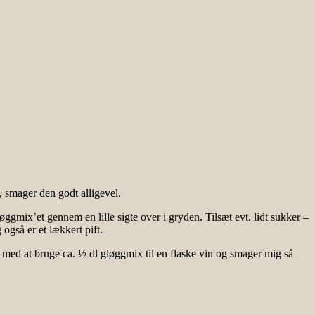
 smager den godt alligevel.
gmix’et gennem en lille sigte over i gryden. Tilsæt evt. lidt sukker –
også er et lækkert pift.
lt med at bruge ca. ½ dl gløggmix til en flaske vin og smager mig så