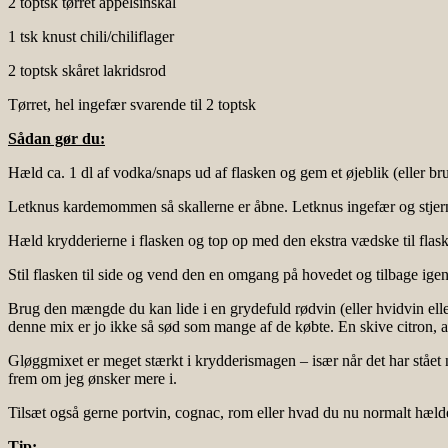
2 toptsk tørret appelsinskal
1 tsk knust chili/chiliflager
2 toptsk skåret lakridsrod
Tørret, hel ingefær svarende til 2 toptsk
Sådan gør du:
Hæld ca. 1 dl af vodka/snaps ud af flasken og gem et øjeblik (eller brug e
Letknus kardemommen så skallerne er åbne. Letknus ingefær og stjer
Hæld krydderierne i flasken og top op med den ekstra vædske til flaske
Stil flasken til side og vend den en omgang på hovedet og tilbage ig
Brug den mængde du kan lide i en grydefuld rødvin (eller hvidvin elle
denne mix er jo ikke så sød som mange af de købte. En skive citron, app
Gløggmixet er meget stærkt i krydderismagen – især når det har stået no
frem om jeg ønsker mere i.
Tilsæt også gerne portvin, cognac, rom eller hvad du nu normalt hælde
Tip: