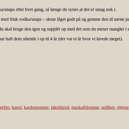
a/snaps efter hver gang, så længe du synes at der er smag nok i.
op med frisk vodka/snaps – skrue låget godt på og gemme den til næste ju
ør du skal bruge den igen og supplér op med det som du mener mangler i s
haft dem stående i op til 4 år (der var et år hvor vi lavede meget).
gefær
,
kanel
,
kardemomme
,
lakridsrod
,
muskatblomme
,
nelliker
,
stjerne