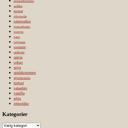
muskatblomme
nellike
nougat
olivenolie
palmesukker
peanutbutter
portvin
pære
rejepasta
rosmarin
rødbede
rødvin
solbær
soya
spidskommen
stjerneanis
tomat
valnødder
vanilla
æble
æbleeddike
Kategorier
Kategorier