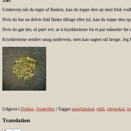
Undervejs når du tager af flasken, kan du toppe den op med frisk vodk
Hvis du har en delvis fuld flaske tilbage efter jul, kan du toppe den 
Hvis du gør det, så prøv evt. at si krydderierne fra et par måneder f
Krydderierne ændrer smag undervejs, men kan sagten stå længe. Jeg har 
Udgivet i
Drikke
,
Opskrifter
|
Tagget
appelsinskal
,
chili
,
citronskal
,
in
Translation