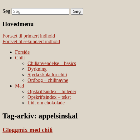
Søg
chili – dyrkning og mad
Vivis chili
Наши партнеры
Hovedmenu
лучшие займы
Fortsæt til primært indhold
Fortsæt til sekundært indhold
Forside
Chili
Chilianvendelse – basics
Dyrkning
Styrkeskala for chili
Ordbog – chilinavne
Mad
Opskriftsindex – billeder
Opskriftsindex – tekst
Lidt om chokolade
Tag-arkiv:
appelsinskal
Gløggmix med chili