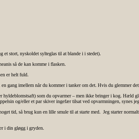
t stort, nyskoldet sylteglas til at blande i i stedet).
neanis så de kan komme i flasken.
n er helt fuld.
en en gang imellem når du kommer i tanker om det. Hvis du glemmer det,
r hyldeblomstsaft) som du opvarmer – men ikke bringer i kog. Hæld gløg
elsin og/eller et par skiver ingefær tilsat ved opvarmningen, synes jeg 
get tid, så brug kun en lille smule til at starte med. Jeg starter norma
r i din gløgg i gryden.