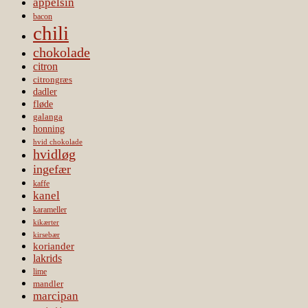
appelsin
bacon
chili
chokolade
citron
citrongræs
dadler
fløde
galanga
honning
hvid chokolade
hvidløg
ingefær
kaffe
kanel
karameller
kikærter
kirsebær
koriander
lakrids
lime
mandler
marcipan