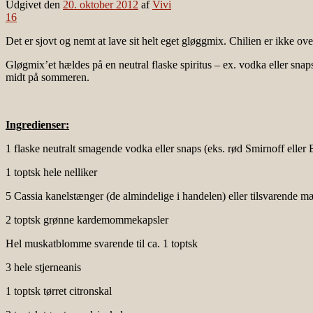
Udgivet den
20. oktober 2012
af
Vivi
16
Det er sjovt og nemt at lave sit helt eget gløggmix. Chilien er ikke o
Gløgmix’et hældes på en neutral flaske spiritus – ex. vodka eller snap
midt på sommeren.
Ingredienser:
1 flaske neutralt smagende vodka eller snaps (eks. rød Smirnoff elle
1 toptsk hele nelliker
5 Cassia kanelstænger (de almindelige i handelen) eller tilsvarende
2 toptsk grønne kardemommekapsler
Hel muskatblomme svarende til ca. 1 toptsk
3 hele stjerneanis
1 toptsk tørret citronskal