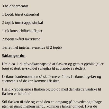
3 hele stjerneanis
1 toptsk tørret citronskal
2 toptsk tørret appelsinskal
1 tsk knust chili/chiliflager
2 toptsk skåret lakridsrod
Tørret, hel ingefær svarende til 2 toptsk
Sådan gør du:
Hæld ca. 1 dl af vodka/snaps ud af flasken og gem et øjeblik (eller
brug et stort, nyskoldet sylteglas til at blande i i stedet).
Letknus kardemommen så skallerne er åbne. Letknus ingefær og
stjerneanis så de kan komme i flasken.
Hæld krydderierne i flasken og top op med den ekstra vædske til
flasken er helt fuld.
Stil flasken til side og vend den en omgang på hovedet og tilbage
igen en gang imellem når du kommer i tanker om det. Hvis du