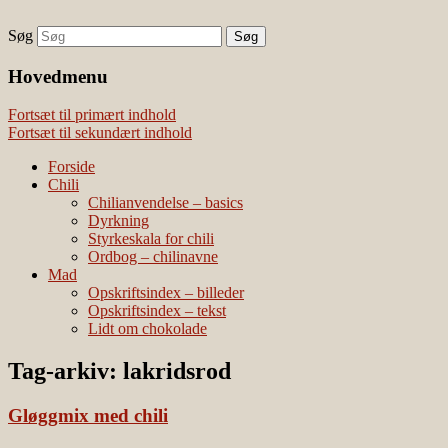
Søg
chili – dyrkning og mad
Vivis chili
Наши партнеры
Hovedmenu
лучшие займы
Fortsæt til primært indhold
Fortsæt til sekundært indhold
Forside
Chili
Chilianvendelse – basics
Dyrkning
Styrkeskala for chili
Ordbog – chilinavne
Mad
Opskriftsindex – billeder
Opskriftsindex – tekst
Lidt om chokolade
Tag-arkiv:
lakridsrod
Gløggmix med chili