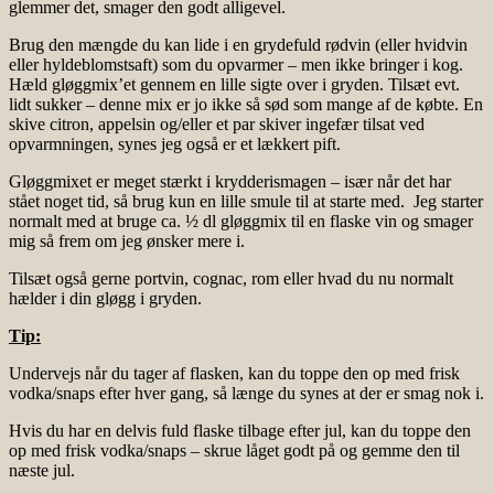
glemmer det, smager den godt alligevel.
Brug den mængde du kan lide i en grydefuld rødvin (eller hvidvin
eller hyldeblomstsaft) som du opvarmer – men ikke bringer i kog.
Hæld gløggmix’et gennem en lille sigte over i gryden. Tilsæt evt.
lidt sukker – denne mix er jo ikke så sød som mange af de købte. En
skive citron, appelsin og/eller et par skiver ingefær tilsat ved
opvarmningen, synes jeg også er et lækkert pift.
Gløggmixet er meget stærkt i krydderismagen – især når det har
stået noget tid, så brug kun en lille smule til at starte med. Jeg starter
normalt med at bruge ca. ½ dl gløggmix til en flaske vin og smager
mig så frem om jeg ønsker mere i.
Tilsæt også gerne portvin, cognac, rom eller hvad du nu normalt
hælder i din gløgg i gryden.
Tip:
Undervejs når du tager af flasken, kan du toppe den op med frisk
vodka/snaps efter hver gang, så længe du synes at der er smag nok i.
Hvis du har en delvis fuld flaske tilbage efter jul, kan du toppe den
op med frisk vodka/snaps – skrue låget godt på og gemme den til
næste jul.