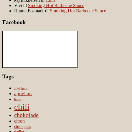
kaj mikkelsen
til
Chili
Vivi
til
Smoking Hot Barbecue Sauce
Hanne Fosmark
til
Smoking Hot Barbecue Sauce
Facebook
Tags
allehånde
appelsin
bacon
chili
chokolade
citron
citrongræs
dadler