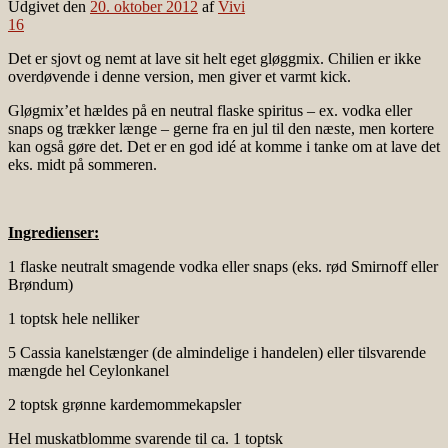
Udgivet den
20. oktober 2012
af
Vivi
16
Det er sjovt og nemt at lave sit helt eget gløggmix. Chilien er ikke
overdøvende i denne version, men giver et varmt kick.
Gløgmix’et hældes på en neutral flaske spiritus – ex. vodka eller
snaps og trækker længe – gerne fra en jul til den næste, men kortere
kan også gøre det. Det er en god idé at komme i tanke om at lave det
eks. midt på sommeren.
Ingredienser:
1 flaske neutralt smagende vodka eller snaps (eks. rød Smirnoff eller
Brøndum)
1 toptsk hele nelliker
5 Cassia kanelstænger (de almindelige i handelen) eller tilsvarende
mængde hel Ceylonkanel
2 toptsk grønne kardemommekapsler
Hel muskatblomme svarende til ca. 1 toptsk