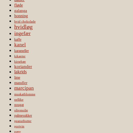
fløde
galanga
honning
hvid chokolade
hvidløg
ingefær
kaffe
kanel
karameller
kikærter
kirsebær
koriander
lakrids
lime
mandler
marcipan
muskatblomme
nellike
nougat
olivenolie
palmesukker
peanutbutter
portvin
pære