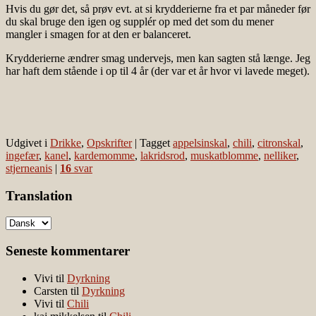
Hvis du gør det, så prøv evt. at si krydderierne fra et par måneder før
du skal bruge den igen og supplér op med det som du mener
mangler i smagen for at den er balanceret.
Krydderierne ændrer smag undervejs, men kan sagten stå længe. Jeg
har haft dem stående i op til 4 år (der var et år hvor vi lavede meget).
Udgivet i
Drikke
,
Opskrifter
|
Tagget
appelsinskal
,
chili
,
citronskal
,
ingefær
,
kanel
,
kardemomme
,
lakridsrod
,
muskatblomme
,
nelliker
,
stjerneanis
|
16
svar
Translation
Seneste kommentarer
Vivi
til
Dyrkning
Carsten
til
Dyrkning
Vivi
til
Chili