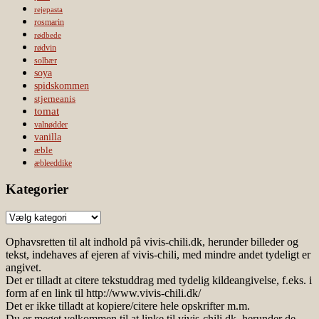
rejepasta
rosmarin
rødbede
rødvin
solbær
soya
spidskommen
stjerneanis
tomat
valnødder
vanilla
æble
æbleeddike
Kategorier
Kategorier
Ophavsretten til alt indhold på vivis-chili.dk, herunder billeder og
tekst, indehaves af ejeren af vivis-chili, med mindre andet tydeligt er
angivet.
Det er tilladt at citere tekstuddrag med tydelig kildeangivelse, f.eks. i
form af en link til http://www.vivis-chili.dk/
Det er ikke tilladt at kopiere/citere hele opskrifter m.m.
Du er meget velkommen til at linke til vivis-chili.dk, herunder de