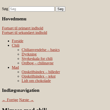
Søg
chili – dyrkning og mad
Vivis chili
Наши партнеры
Hovedmenu
лучшие займы
Fortsæt til primært indhold
Fortsæt til sekundært indhold
Forside
Chili
Chilianvendelse – basics
Dyrkning
Styrkeskala for chili
Ordbog – chilinavne
Mad
Opskriftsindex – billeder
Opskriftsindex – tekst
Lidt om chokolade
Indlægsnavigation
←
Forrige
Næste
→