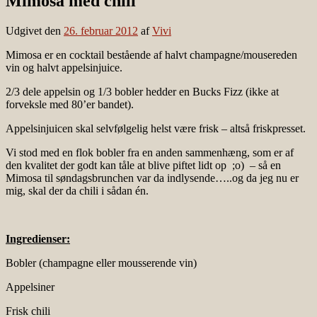
Mimosa med chili
Udgivet den
26. februar 2012
af
Vivi
Mimosa er en cocktail bestående af halvt champagne/mousereden
vin og halvt appelsinjuice.
2/3 dele appelsin og 1/3 bobler hedder en Bucks Fizz (ikke at
forveksle med 80’er bandet).
Appelsinjuicen skal selvfølgelig helst være frisk – altså friskpresset.
Vi stod med en flok bobler fra en anden sammenhæng, som er af
den kvalitet der godt kan tåle at blive piftet lidt op ;o) – så en
Mimosa til søndagsbrunchen var da indlysende…..og da jeg nu er
mig, skal der da chili i sådan én.
Ingredienser:
Bobler (champagne eller mousserende vin)
Appelsiner
Frisk chili