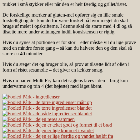
trukket i små stykker eller når den er helt færdig og grillet/ristet.
De forskellige mærker af gluten-mel opfører sig en lille smule
forskelligt og der kan derfor være forskel på hvor meget du skal
bruge af melet i opskrifterne. I denne skal du starte med 4 dl og så
tilsætte mere under æltningen indtil konsistensen er rigtig.
Hvis du synes at portionen er for stor – eller måske vil du lige prøve
med en mindre første gang – så kan du halvere den og den skal så
simre ca 40 minutter.
Hvis du steger det og bruger olie, så prøv at tilsætte lidt af olien i
form af ristet sesamolie – det giver en lækker smag.
Hvis du har en Multi Fry kan det sagtens laves i den – brug kun
undervarme og trin 4 (det højeste) med låget åbent.