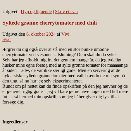
Udgivet i
Dyp og lignende
|
Skriv et svar
Syltede grønne cherrytomater med chili
Udgivet den
6. oktober 2024
af
Vivi
Svar
Ærgrer du dig også over at stå med en stor bunke umodne
cherrytomater ved sæsonens afslutning? Dem skal du da sylte.
Selv har jeg afholdt mig fra det gennem mange år, da jeg tydeligt
husker mine egne forsøg med at sylte grønne tomater for maaaaange
år siden – adw, de var ikke særligt gode. Men en servering af de
nyklassiske syltede grønne tomater med valilla ændrede mit syn på
den ting, så nu har jeg selv eksperimenteret.
Rundt om på nettet kan du finde opskriften på den jeg nævner og de
er generelt rigtig gode – jeg vil bare gerne have nogen med lidt mere
fut i – så hermed min opskrift, som jeg håber giver dig lyst til at
forsøge dig.
Ingredienser