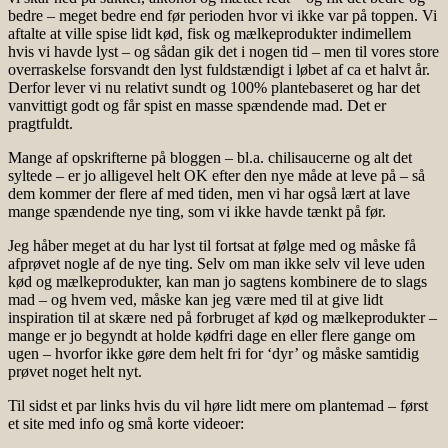
bedre – meget bedre end før perioden hvor vi ikke var på toppen. Vi
aftalte at ville spise lidt kød, fisk og mælkeprodukter indimellem
hvis vi havde lyst – og sådan gik det i nogen tid – men til vores store
overraskelse forsvandt den lyst fuldstændigt i løbet af ca et halvt år.
Derfor lever vi nu relativt sundt og 100% plantebaseret og har det
vanvittigt godt og får spist en masse spændende mad. Det er
pragtfuldt.
Mange af opskrifterne på bloggen – bl.a. chilisaucerne og alt det
syltede – er jo alligevel helt OK efter den nye måde at leve på – så
dem kommer der flere af med tiden, men vi har også lært at lave
mange spændende nye ting, som vi ikke havde tænkt på før.
Jeg håber meget at du har lyst til fortsat at følge med og måske få
afprøvet nogle af de nye ting. Selv om man ikke selv vil leve uden
kød og mælkeprodukter, kan man jo sagtens kombinere de to slags
mad – og hvem ved, måske kan jeg være med til at give lidt
inspiration til at skære ned på forbruget af kød og mælkeprodukter –
mange er jo begyndt at holde kødfri dage en eller flere gange om
ugen – hvorfor ikke gøre dem helt fri for ‘dyr’ og måske samtidig
prøvet noget helt nyt.
Til sidst et par links hvis du vil høre lidt mere om plantemad – først
et site med info og små korte videoer: