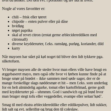
hvis du ønsker. Del den evt. i portioner og lav lidt af hvert.
Nogle af vores favoritter er:
chili – frisk eller tørret
chipotle – enten pulver eller på dåse
hvidløg
røget paprika
skal af revet citron (erstat gerne æblecidereddiken med
citronsaft)
diverse krydderurter, f.eks. ramsløg, purløg, koriander, dild
karry
Når mayoen har stået på køl noget tid bliver den lidt tykkere pga.
silketofuen.
Vi bruger mayoen alle de steder hvor man ellers ville have brugt en
æggebaseret mayo, men også ofte hvor vi førhen kunne finde på at
bruge smør på brødet – ikke sammen med søde sager, der er de
mange forskellige slags nøddesmør et hit – men f.eks. som underlag
for en helt almindelig agurke, tomat eller kartoffelmad, gerne godt
med krydderurter på – uhmmm. God i sandwich og på brød hvor
man bruger stegt tofu eller veggedeller, svampe eller seitan’kød’.
Smag til med ekstra æblecidereddike eller eddikepulver, lidt sukker,
lidt salt og evt. sellerifrø og brug den til coleslaw.