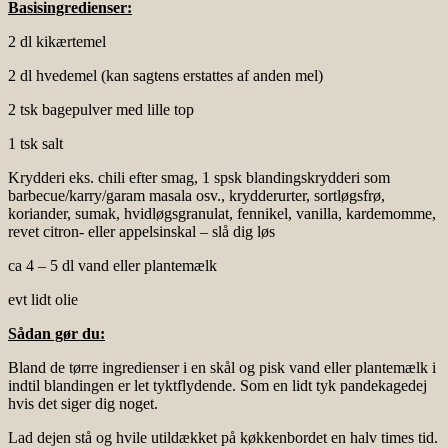
Basisingredienser:
2 dl kikærtemel
2 dl hvedemel (kan sagtens erstattes af anden mel)
2 tsk bagepulver med lille top
1 tsk salt
Krydderi eks. chili efter smag, 1 spsk blandingskrydderi som
barbecue/karry/garam masala osv., krydderurter, sortløgsfrø,
koriander, sumak, hvidløgsgranulat, fennikel, vanilla, kardemomme,
revet citron- eller appelsinskal – slå dig løs
ca 4 – 5 dl vand eller plantemælk
evt lidt olie
Sådan gør du:
Bland de tørre ingredienser i en skål og pisk vand eller plantemælk i
indtil blandingen er let tyktflydende. Som en lidt tyk pandekagedej
hvis det siger dig noget.
Lad dejen stå og hvile utildækket på køkkenbordet en halv times tid.