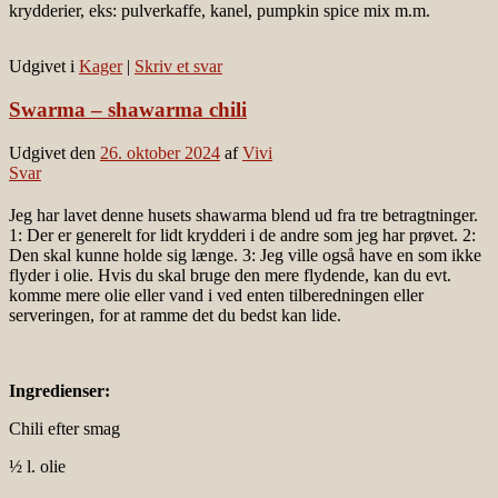
krydderier, eks: pulverkaffe, kanel, pumpkin spice mix m.m.
Udgivet i
Kager
|
Skriv et svar
Swarma – shawarma chili
Udgivet den
26. oktober 2024
af
Vivi
Svar
Jeg har lavet denne husets shawarma blend ud fra tre betragtninger.
1: Der er generelt for lidt krydderi i de andre som jeg har prøvet. 2:
Den skal kunne holde sig længe. 3: Jeg ville også have en som ikke
flyder i olie. Hvis du skal bruge den mere flydende, kan du evt.
komme mere olie eller vand i ved enten tilberedningen eller
serveringen, for at ramme det du bedst kan lide.
Ingredienser:
Chili efter smag
½ l. olie