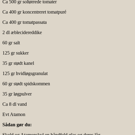
Ca 500 gr soltørrede tomater
Ca 400 gr koncentreret tomatpuré
Ca 400 gr tomatpassata
2 dl æblecidereddike
60 gr salt
125 gr sukker
35 gr stødt kanel
125 gr hvidløgsgranulat
60 gr stødt spidskommen
35 gr løgpulver
Ca 8 dl vand
Evt Atamon
Sådan gør du:
Skold og Atamonskyl en håndfuld glas og deres låg.