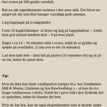
Sæt ovnen på 180 grader varmluft.
Rør nu alle ingredienserne sammen i den store skål. Det bliver en
meget tyk dej som ikke hænger vanvittigt godt sammen.
Læg bagepapir på to bageplader.
Form 18 kugler/klumper af dejen og læg på bagepladerne – fordel
med god afstand imellem dem – 9 på hver plade.
Bages i ca 14 – 16 minutter midt i ovnen, indtil de er gyldne og
sprøde på overfladen. (I min ovn er det 16 minutter).
Lad dem køle helt – først lidt på pladen (10 minutters tid) og så på
en rist, inden du spiser dem.
.
Tip:
Hvis du ikke kan finde vanillapulver (sælges bl.a. hos Vanillamart,
Mill & Mortar, Urtekram og hos Rawfoodshop ) – så kan du evt.
bruge vanillaessens i stedet. Hæld det i givet fald i den flydende del
af opskriften, inden du blander det hele.
Hvis du har lyst, kan du også eksperimentere med at tilsætte andre