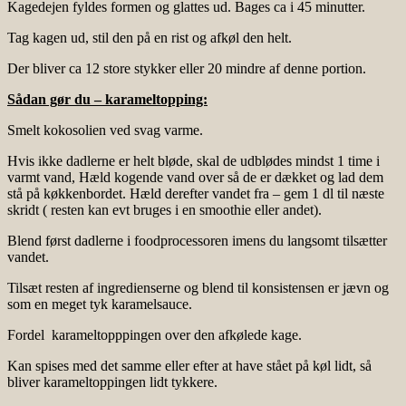
Kagedejen fyldes formen og glattes ud. Bages ca i 45 minutter.
Tag kagen ud, stil den på en rist og afkøl den helt.
Der bliver ca 12 store stykker eller 20 mindre af denne portion.
Sådan gør du – karameltopping:
Smelt kokosolien ved svag varme.
Hvis ikke dadlerne er helt bløde, skal de udblødes mindst 1 time i
varmt vand, Hæld kogende vand over så de er dækket og lad dem
stå på køkkenbordet. Hæld derefter vandet fra – gem 1 dl til næste
skridt ( resten kan evt bruges i en smoothie eller andet).
Blend først dadlerne i foodprocessoren imens du langsomt tilsætter
vandet.
Tilsæt resten af ingredienserne og blend til konsistensen er jævn og
som en meget tyk karamelsauce.
Fordel karameltopppingen over den afkølede kage.
Kan spises med det samme eller efter at have stået på køl lidt, så
bliver karameltoppingen lidt tykkere.