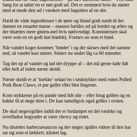
Sørg for at tahin’en er rørt godt ud. Det er nemmest hvis du starter
med at mode den ud i væsken med bagsiden af en ske.
Hæld de våde ingredienser i de tørre og bland godt rundt til der
dannes en ensartet masse – massen hældes ud på bordet og æltes og
der tilsættes mere gluten-mel hvis nødvendigt. Konsistensen skal
være som en en godt fast brøddej. Formes nu som et brød.
Når vandet koger kommes ’brødet’ i og der skrues med det samme
ned, så vandet kun simrer. Simrer nu under låg ca 60 minutter.
Tag det op af vandet og lad det dryppe af – det må gerne køle lidt
eller helt af inden næste skridt.
Næste skridt er at ’trække’ seitan’en i småstykker med enten Pulled
Pork Bear Claws, et par gafler eller blot fingrene.
Kom stykkerne på en pande med lidt olie – eller brug grillen og en
bakke til at stege dem i. De kan naturligvis også grilles i ovnen.
De skal steges/grilles indtil der er fordampet en del vædske og
overfladen begynder at være chewy og ristet.
Nu tilsættes barbecuesaucen og der steges /grilles videre til den har
sat sig som et lækkert, klistret lag.