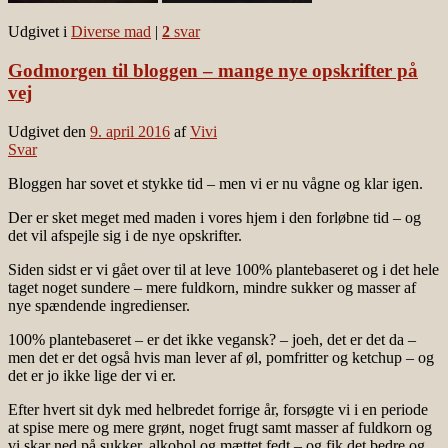
Udgivet i
Diverse mad
|
2
svar
Godmorgen til bloggen – mange nye opskrifter på
vej
Udgivet den
9. april 2016
af
Vivi
Svar
Bloggen har sovet et stykke tid – men vi er nu vågne og klar igen.
Der er sket meget med maden i vores hjem i den forløbne tid – og
det vil afspejle sig i de nye opskrifter.
Siden sidst er vi gået over til at leve 100% plantebaseret og i det hele
taget noget sundere – mere fuldkorn, mindre sukker og masser af
nye spændende ingredienser.
100% plantebaseret – er det ikke vegansk? – joeh, det er det da –
men det er det også hvis man lever af øl, pomfritter og ketchup – og
det er jo ikke lige der vi er.
Efter hvert sit dyk med helbredet forrige år, forsøgte vi i en periode
at spise mere og mere grønt, noget frugt samt masser af fuldkorn og
vi skar ned på sukker, alkohol og mættet fedt – og fik det bedre og