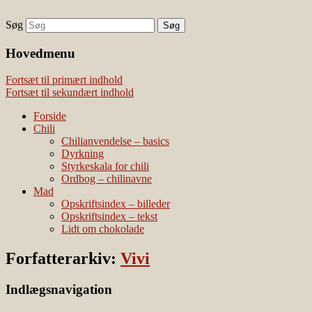
Søg
chili – dyrkning og mad
Vivis chili
Наши партнеры
Hovedmenu
лучшие займы
Fortsæt til primært indhold
Fortsæt til sekundært indhold
Forside
Chili
Chilianvendelse – basics
Dyrkning
Styrkeskala for chili
Ordbog – chilinavne
Mad
Opskriftsindex – billeder
Opskriftsindex – tekst
Lidt om chokolade
Forfatterarkiv:
Vivi
Indlægsnavigation