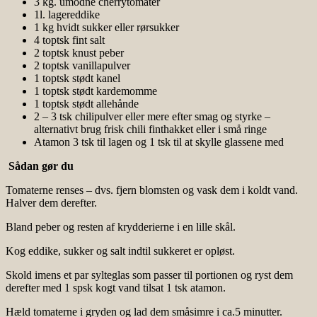
3 kg. umodne cherrytomater
1l. lagereddike
1 kg hvidt sukker eller rørsukker
4 toptsk fint salt
2 toptsk knust peber
2 toptsk vanillapulver
1 toptsk stødt kanel
1 toptsk stødt kardemomme
1 toptsk stødt allehånde
2 – 3 tsk chilipulver eller mere efter smag og styrke –
alternativt brug frisk chili finthakket eller i små ringe
Atamon 3 tsk til lagen og 1 tsk til at skylle glassene med
Sådan gør du
Tomaterne renses – dvs. fjern blomsten og vask dem i koldt vand.
Halver dem derefter.
Bland peber og resten af krydderierne i en lille skål.
Kog eddike, sukker og salt indtil sukkeret er opløst.
Skold imens et par sylteglas som passer til portionen og ryst dem
derefter med 1 spsk kogt vand tilsat 1 tsk atamon.
Hæld tomaterne i gryden og lad dem småsimre i ca.5 minutter.