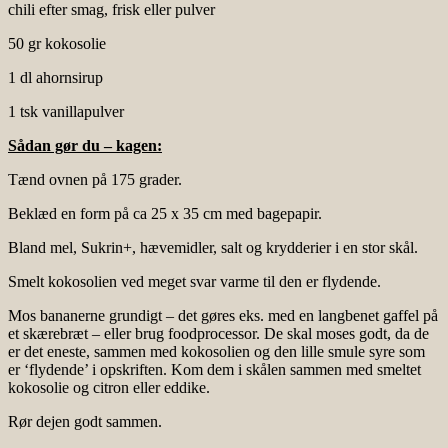
chili efter smag, frisk eller pulver
50 gr kokosolie
1 dl ahornsirup
1 tsk vanillapulver
Sådan gør du – kagen:
Tænd ovnen på 175 grader.
Beklæd en form på ca 25 x 35 cm med bagepapir.
Bland mel, Sukrin+, hævemidler, salt og krydderier i en stor skål.
Smelt kokosolien ved meget svar varme til den er flydende.
Mos bananerne grundigt – det gøres eks. med en langbenet gaffel på
et skærebræt – eller brug foodprocessor. De skal moses godt, da de
er det eneste, sammen med kokosolien og den lille smule syre som
er ‘flydende’ i opskriften. Kom dem i skålen sammen med smeltet
kokosolie og citron eller eddike.
Rør dejen godt sammen.