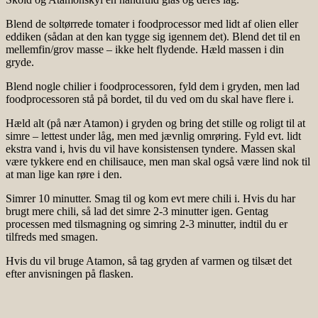
Blend de soltørrede tomater i foodprocessor med lidt af olien eller
eddiken (sådan at den kan tygge sig igennem det). Blend det til en
mellemfin/grov masse – ikke helt flydende. Hæld massen i din
gryde.
Blend nogle chilier i foodprocessoren, fyld dem i gryden, men lad
foodprocessoren stå på bordet, til du ved om du skal have flere i.
Hæld alt (på nær Atamon) i gryden og bring det stille og roligt til at
simre – lettest under låg, men med jævnlig omrøring. Fyld evt. lidt
ekstra vand i, hvis du vil have konsistensen tyndere. Massen skal
være tykkere end en chilisauce, men man skal også være lind nok til
at man lige kan røre i den.
Simrer 10 minutter. Smag til og kom evt mere chili i. Hvis du har
brugt mere chili, så lad det simre 2-3 minutter igen. Gentag
processen med tilsmagning og simring 2-3 minutter, indtil du er
tilfreds med smagen.
Hvis du vil bruge Atamon, så tag gryden af varmen og tilsæt det
efter anvisningen på flasken.