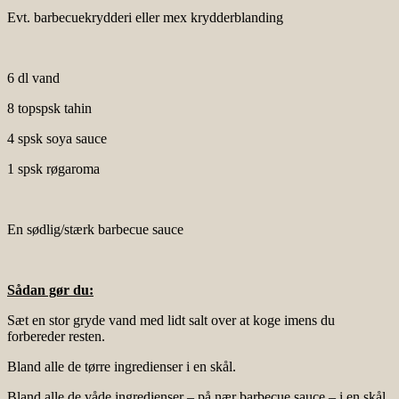
Evt. barbecuekrydderi eller mex krydderblanding
6 dl vand
8 topspsk tahin
4 spsk soya sauce
1 spsk røgaroma
En sødlig/stærk barbecue sauce
Sådan gør du:
Sæt en stor gryde vand med lidt salt over at koge imens du
forbereder resten.
Bland alle de tørre ingredienser i en skål.
Bland alle de våde ingredienser – på nær barbecue sauce – i en skål.