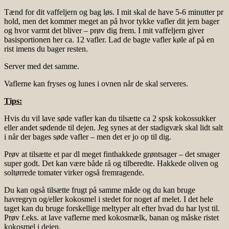
Tænd for dit vaffeljern og bag løs. I mit skal de have 5-6 minutter pr
hold, men det kommer meget an på hvor tykke vafler dit jern bager
og hvor varmt det bliver – prøv dig frem. I mit vaffeljern giver
basisportionen her ca. 12 vafler. Lad de bagte vafler køle af på en
rist imens du bager resten.
Server med det samme.
Vaflerne kan fryses og lunes i ovnen når de skal serveres.
Tips:
Hvis du vil lave søde vafler kan du tilsætte ca 2 spsk kokossukker
eller andet sødende til dejen. Jeg synes at der stadigvæk skal lidt salt
i når der bages søde vafler – men det er jo op til dig.
Prøv at tilsætte et par dl meget finthakkede grøntsager – det smager
super godt. Det kan være både rå og tilberedte. Hakkede oliven og
soltørrede tomater virker også fremragende.
Du kan også tilsætte frugt på samme måde og du kan bruge
havregryn og/eller kokosmel i stedet for noget af melet. I det hele
taget kan du bruge forskellige meltyper alt efter hvad du har lyst til.
Prøv f.eks. at lave vaflerne med kokosmælk, banan og måske ristet
kokosmel i dejen.