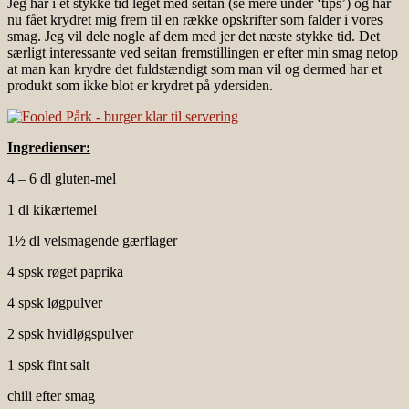
Jeg har i et stykke tid leget med seitan (se mere under ‘tips’) og har
nu fået krydret mig frem til en række opskrifter som falder i vores
smag. Jeg vil dele nogle af dem med jer det næste stykke tid. Det
særligt interessante ved seitan fremstillingen er efter min smag netop
at man kan krydre det fuldstændigt som man vil og dermed har et
produkt som ikke blot er krydret på ydersiden.
Ingredienser:
4 – 6 dl gluten-mel
1 dl kikærtemel
1½ dl velsmagende gærflager
4 spsk røget paprika
4 spsk løgpulver
2 spsk hvidløgspulver
1 spsk fint salt
chili efter smag