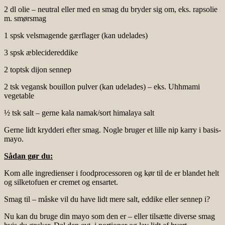
2 dl olie – neutral eller med en smag du bryder sig om, eks. rapsolie
m. smørsmag
1 spsk velsmagende gærflager (kan udelades)
3 spsk æblecidereddike
2 toptsk dijon sennep
2 tsk vegansk bouillon pulver (kan udelades) – eks. Uhhmami
vegetable
½ tsk salt – gerne kala namak/sort himalaya salt
Gerne lidt krydderi efter smag. Nogle bruger et lille nip karry i basis-
mayo.
Sådan gør du:
Kom alle ingredienser i foodprocessoren og kør til de er blandet helt
og silketofuen er cremet og ensartet.
Smag til – måske vil du have lidt mere salt, eddike eller sennep i?
Nu kan du bruge din mayo som den er – eller tilsætte diverse smag