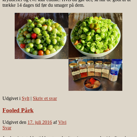
trække 14 dages tid før du smager på dem.
Udgivet i
Sylt
|
Skriv et svar
Fooled Pårk
Udgivet den
17. juli 2016
af
Vivi
Svar