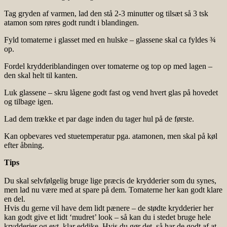
Tag gryden af varmen, lad den stå 2-3 minutter og tilsæt så 3 tsk
atamon som røres godt rundt i blandingen.
Fyld tomaterne i glasset med en hulske – glassene skal ca fyldes ¾
op.
Fordel krydderiblandingen over tomaterne og top op med lagen –
den skal helt til kanten.
Luk glassene – skru lågene godt fast og vend hvert glas på hovedet
og tilbage igen.
Lad dem trække et par dage inden du tager hul på de første.
Kan opbevares ved stuetemperatur pga. atamonen, men skal på køl
efter åbning.
Tips
Du skal selvfølgelig bruge lige præcis de krydderier som du synes,
men lad nu være med at spare på dem. Tomaterne her kan godt klare
en del.
Hvis du gerne vil have dem lidt pænere – de stødte krydderier her
kan godt give et lidt ‘mudret’ look – så kan du i stedet bruge hele
krydderier og evt. klar eddike. Hvis du gør det, så har de godt af at