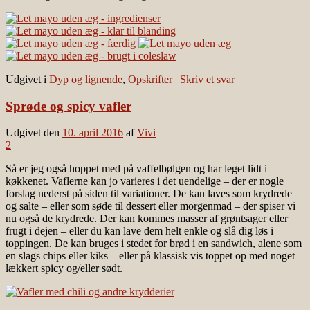
Udgivet i
Dyp og lignende
,
Opskrifter
|
Skriv et svar
Sprøde og spicy vafler
Udgivet den
10. april 2016
af
Vivi
2
Så er jeg også hoppet med på vaffelbølgen og har leget lidt i
køkkenet. Vaflerne kan jo varieres i det uendelige – der er nogle
forslag nederst på siden til variationer. De kan laves som krydrede
og salte – eller som søde til dessert eller morgenmad – der spiser vi
nu også de krydrede. Der kan kommes masser af grøntsager eller
frugt i dejen – eller du kan lave dem helt enkle og slå dig løs i
toppingen. De kan bruges i stedet for brød i en sandwich, alene som
en slags chips eller kiks – eller på klassisk vis toppet op med noget
lækkert spicy og/eller sødt.