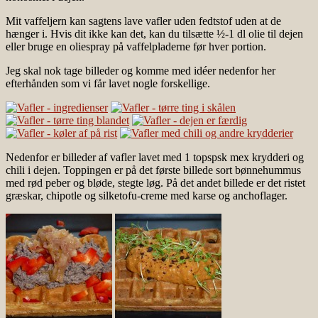
Mit vaffeljern kan sagtens lave vafler uden fedtstof uden at de
hænger i. Hvis dit ikke kan det, kan du tilsætte ½-1 dl olie til dejen
eller bruge en oliespray på vaffelpladerne før hver portion.
Jeg skal nok tage billeder og komme med idéer nedenfor her
efterhånden som vi får lavet nogle forskellige.
Nedenfor er billeder af vafler lavet med 1 topspsk mex krydderi og
chili i dejen. Toppingen er på det første billede sort bønnehummus
med rød peber og bløde, stegte løg. På det andet billede er det ristet
græskar, chipotle og silketofu-creme med karse og anchoflager.