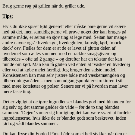
Brug gerne røg på grillen når du griller ude.
Tips:
Hvis du ikke spiser kød generelt eller måske bare gerne vil skære
ned på det, men samtidig gerne vil prøve noget der kan bruges på
samme måde, er seitan en sjov ting at lege med. Seitan har mange
andre navne også: hvedekød, hvedegluten, kunstig kød, ‘mock
duck’ osv. Fælles for dem er at de er lavet af gluten delen af
hvedemel som æltes sammen med en række smagsgivere og
tilberedes – ofte ad 2 gange – og derefter har en tekstur der kan
minde om kød. Man kan få gluten ved enten at ‘vaske’ en hvededej
eller ved at købe melet færdigt. Jeg bruger den sidste model.
Konsistensen kan man selv justere både med væskemængden og
tilberedningsmåden – men som udgangspunkt er strukturen i stil
med møre koteletter og pølser. Senere ser vi på hvordan man laver
mere faste ting.
Det er vigtigt at de tørre ingredienser blandes god med hinanden for
sig selv og det samme gælder de våde – før de to ting blandes
sammen. ’Dejen’ samler sig hurtigt og det kan være svært at fordele
ingredienserne, hvis ikke de er blandet godt som beskrevet, inden
tørt og vådt blandes sammen.
Du kan fryse din Fooled Pårk, både som et helt stykke, når den er