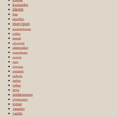
kirsebær
koriander
lakrids
lime
mandler
marcipan
muskatblomme
nellike
nougat
olivenolie
palmesukker
peanutbutter
portvin
pære
rejepasta
rosmarin
rødbede
rødvin
solbær
soya
spidskommen
stjerneanis
tomat
valnødder
vanilla