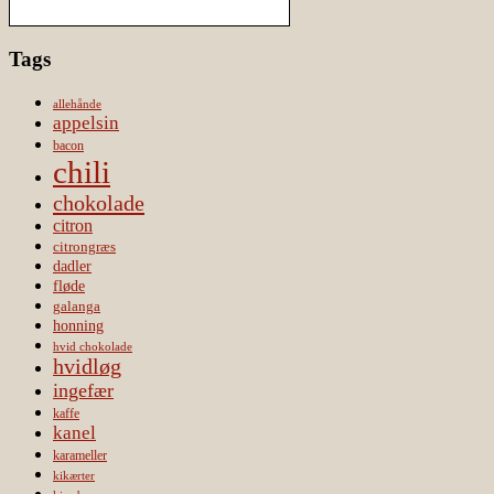
Tags
allehånde
appelsin
bacon
chili
chokolade
citron
citrongræs
dadler
fløde
galanga
honning
hvid chokolade
hvidløg
ingefær
kaffe
kanel
karameller
kikærter