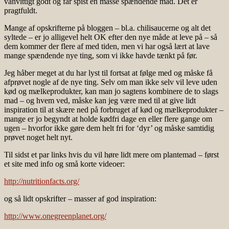
vanvittigt godt og får spist en masse spændende mad. Det er
pragtfuldt.
Mange af opskrifterne på bloggen – bl.a. chilisaucerne og alt det
syltede – er jo alligevel helt OK efter den nye måde at leve på – så
dem kommer der flere af med tiden, men vi har også lært at lave
mange spændende nye ting, som vi ikke havde tænkt på før.
Jeg håber meget at du har lyst til fortsat at følge med og måske få
afprøvet nogle af de nye ting. Selv om man ikke selv vil leve uden
kød og mælkeprodukter, kan man jo sagtens kombinere de to slags
mad – og hvem ved, måske kan jeg være med til at give lidt
inspiration til at skære ned på forbruget af kød og mælkeprodukter –
mange er jo begyndt at holde kødfri dage en eller flere gange om
ugen – hvorfor ikke gøre dem helt fri for ‘dyr’ og måske samtidig
prøvet noget helt nyt.
Til sidst et par links hvis du vil høre lidt mere om plantemad – først
et site med info og små korte videoer:
http://nutritionfacts.org/
og så lidt opskrifter – masser af god inspiration:
http://www.onegreenplanet.org/