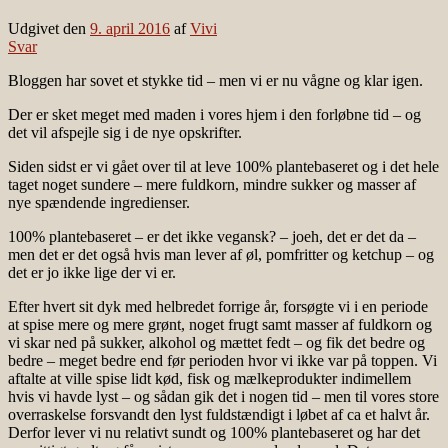
Udgivet den
9. april 2016
af
Vivi
Svar
Bloggen har sovet et stykke tid – men vi er nu vågne og klar igen.
Der er sket meget med maden i vores hjem i den forløbne tid – og
det vil afspejle sig i de nye opskrifter.
Siden sidst er vi gået over til at leve 100% plantebaseret og i det hele
taget noget sundere – mere fuldkorn, mindre sukker og masser af
nye spændende ingredienser.
100% plantebaseret – er det ikke vegansk? – joeh, det er det da –
men det er det også hvis man lever af øl, pomfritter og ketchup – og
det er jo ikke lige der vi er.
Efter hvert sit dyk med helbredet forrige år, forsøgte vi i en periode
at spise mere og mere grønt, noget frugt samt masser af fuldkorn og
vi skar ned på sukker, alkohol og mættet fedt – og fik det bedre og
bedre – meget bedre end før perioden hvor vi ikke var på toppen. Vi
aftalte at ville spise lidt kød, fisk og mælkeprodukter indimellem
hvis vi havde lyst – og sådan gik det i nogen tid – men til vores store
overraskelse forsvandt den lyst fuldstændigt i løbet af ca et halvt år.
Derfor lever vi nu relativt sundt og 100% plantebaseret og har det