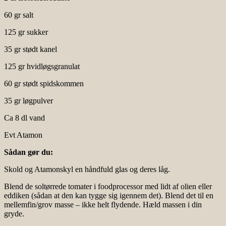
60 gr salt
125 gr sukker
35 gr stødt kanel
125 gr hvidløgsgranulat
60 gr stødt spidskommen
35 gr løgpulver
Ca 8 dl vand
Evt Atamon
Sådan gør du:
Skold og Atamonskyl en håndfuld glas og deres låg.
Blend de soltørrede tomater i foodprocessor med lidt af olien eller
eddiken (sådan at den kan tygge sig igennem det). Blend det til en
mellemfin/grov masse – ikke helt flydende. Hæld massen i din
gryde.