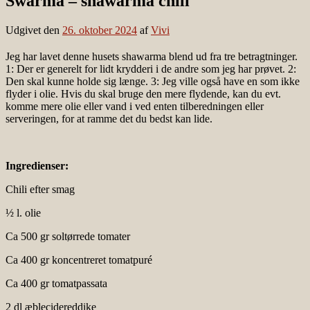
Swarma – shawarma chili
Udgivet den
26. oktober 2024
af
Vivi
Jeg har lavet denne husets shawarma blend ud fra tre betragtninger.
1: Der er generelt for lidt krydderi i de andre som jeg har prøvet. 2:
Den skal kunne holde sig længe. 3: Jeg ville også have en som ikke
flyder i olie. Hvis du skal bruge den mere flydende, kan du evt.
komme mere olie eller vand i ved enten tilberedningen eller
serveringen, for at ramme det du bedst kan lide.
Ingredienser:
Chili efter smag
½ l. olie
Ca 500 gr soltørrede tomater
Ca 400 gr koncentreret tomatpuré
Ca 400 gr tomatpassata
2 dl æblecidereddike