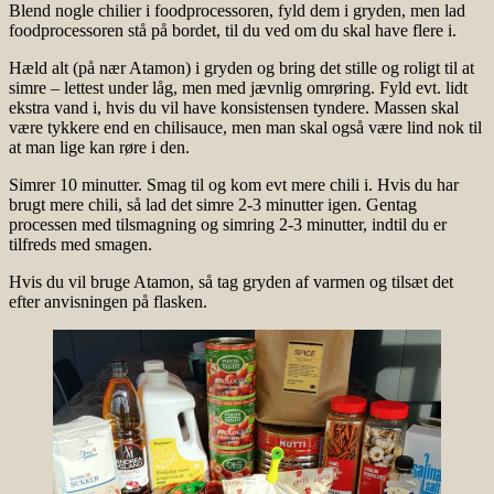
Blend nogle chilier i foodprocessoren, fyld dem i gryden, men lad
foodprocessoren stå på bordet, til du ved om du skal have flere i.
Hæld alt (på nær Atamon) i gryden og bring det stille og roligt til at
simre – lettest under låg, men med jævnlig omrøring. Fyld evt. lidt
ekstra vand i, hvis du vil have konsistensen tyndere. Massen skal
være tykkere end en chilisauce, men man skal også være lind nok til
at man lige kan røre i den.
Simrer 10 minutter. Smag til og kom evt mere chili i. Hvis du har
brugt mere chili, så lad det simre 2-3 minutter igen. Gentag
processen med tilsmagning og simring 2-3 minutter, indtil du er
tilfreds med smagen.
Hvis du vil bruge Atamon, så tag gryden af varmen og tilsæt det
efter anvisningen på flasken.