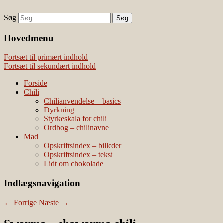
Søg
chili – dyrkning og mad
Vivis chili
Наши партнеры
Hovedmenu
лучшие займы
Fortsæt til primært indhold
Fortsæt til sekundært indhold
Forside
Chili
Chilianvendelse – basics
Dyrkning
Styrkeskala for chili
Ordbog – chilinavne
Mad
Opskriftsindex – billeder
Opskriftsindex – tekst
Lidt om chokolade
Indlægsnavigation
←
Forrige
Næste
→