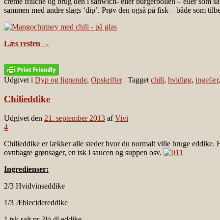
creme fraiche og brug den i sanwich- eller burgerbollen – eller som sa
sammen med andre slags ‘dip’. Prøv den også på fisk – både som tilbe
Læs resten
→
Udgivet i
Dyp og lignende
,
Opskrifter
|
Tagget
chili
,
hvidløg
,
ingefær
Chilieddike
Udgivet den
21. september 2013
af
Vivi
4
Chilieddike er lækker alle steder hvor du normalt ville bruge eddike.
ovnbagte grønsager, en tsk i saucen og suppen osv.
Ingredienser:
2/3 Hvidvinseddike
1/3 Æblecidereddike
1 tsk salt pr 2½ dl eddike