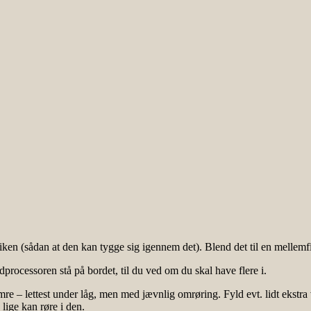
ddiken (sådan at den kan tygge sig igennem det). Blend det til en mellem
processoren stå på bordet, til du ved om du skal have flere i.
simre – lettest under låg, men med jævnlig omrøring. Fyld evt. lidt ekst
lige kan røre i den.