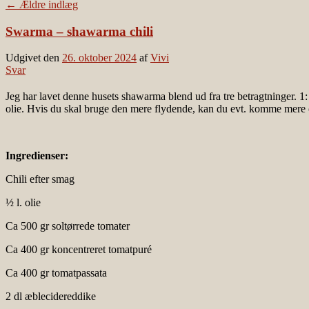
←
Ældre indlæg
Swarma – shawarma chili
Udgivet den
26. oktober 2024
af
Vivi
Svar
Jeg har lavet denne husets shawarma blend ud fra tre betragtninger. 1: 
olie. Hvis du skal bruge den mere flydende, kan du evt. komme mere oli
Ingredienser:
Chili efter smag
½ l. olie
Ca 500 gr soltørrede tomater
Ca 400 gr koncentreret tomatpuré
Ca 400 gr tomatpassata
2 dl æblecidereddike