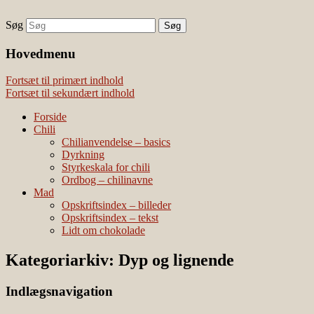
Søg
chili – dyrkning og mad
Vivis chili
Наши партнеры
Hovedmenu
лучшие займы
Fortsæt til primært indhold
Fortsæt til sekundært indhold
Forside
Chili
Chilianvendelse – basics
Dyrkning
Styrkeskala for chili
Ordbog – chilinavne
Mad
Opskriftsindex – billeder
Opskriftsindex – tekst
Lidt om chokolade
Kategoriarkiv:
Dyp og lignende
Indlægsnavigation