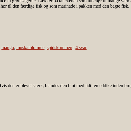
uce til grøntsagerne. Lækker på tallekenen som tilbehør til mange varme 
hør til den færdige fisk og som marinade i pakken med den bagte fisk.
,
mango
,
muskatblomme
,
spidskommen
|
4
svar
 Hvis den er blevet stærk, blandes den blot med lidt ren eddike inden br