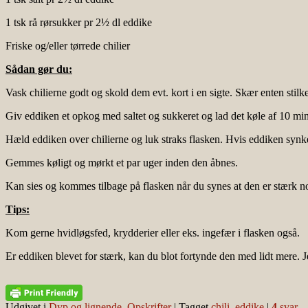
1 tsk rå rørsukker pr 2½ dl eddike
Friske og/eller tørrede chilier
Sådan gør du:
Vask chilierne godt og skold dem evt. kort i en sigte. Skær enten stil
Giv eddiken et opkog med saltet og sukkeret og lad det køle af 10 min
Hæld eddiken over chilierne og luk straks flasken. Hvis eddiken synker
Gemmes køligt og mørkt et par uger inden den åbnes.
Kan sies og kommes tilbage på flasken når du synes at den er stærk nok,
Tips:
Kom gerne hvidløgsfed, krydderier eller eks. ingefær i flasken også.
Er eddiken blevet for stærk, kan du blot fortynde den med lidt mere. Je
Udgivet i
Dyp og lignende
,
Opskrifter
|
Tagget
chili
,
eddike
|
4
svar