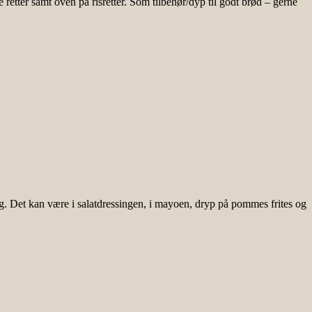
retter samt oven på risretter. Som tilbehør/dyp til godt brød – gerne
ug. Det kan være i salatdressingen, i mayoen, dryp på pommes frites og