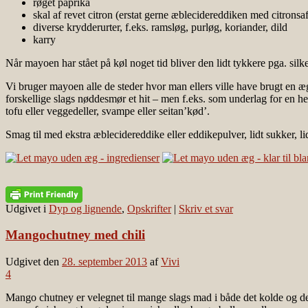
røget paprika
skal af revet citron (erstat gerne æblecidereddiken med citronsaf
diverse krydderurter, f.eks. ramsløg, purløg, koriander, dild
karry
Når mayoen har stået på køl noget tid bliver den lidt tykkere pga. silk
Vi bruger mayoen alle de steder hvor man ellers ville have brugt en
forskellige slags nøddesmør et hit – men f.eks. som underlag for en 
tofu eller veggedeller, svampe eller seitan’kød’.
Smag til med ekstra æblecidereddike eller eddikepulver, lidt sukker, lidt
Udgivet i
Dyp og lignende
,
Opskrifter
|
Skriv et svar
Mangochutney med chili
Udgivet den
28. september 2013
af
Vivi
4
Mango chutney er velegnet til mange slags mad i både det kolde og 