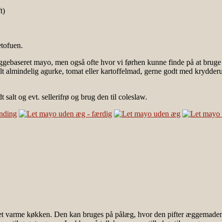
t)
etofuen.
 æggebaseret mayo, men også ofte hvor vi førhen kunne finde på at bru
helt almindelig agurke, tomat eller kartoffelmad, gerne godt med kryd
 salt og evt. sellerifrø og brug den til coleslaw.
det varme køkken. Den kan bruges på pålæg, hvor den pifter æggemaden,