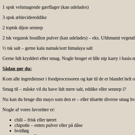
1 spsk velsmagende gærflager (kan udelades)
3 spsk æblecidereddike
2 toptsk dijon sennep
2 tsk vegansk bouillon pulver (kan udelades) – eks. Uhhmami vegeta
½ tsk salt – gerne kala namak/sort himalaya salt
Gerne lidt krydderi efter smag. Nogle bruger et lille nip karry i basis
Sådan gør du:
Kom alle ingredienser i foodprocessoren og kør til de er blandet helt o
Smag til – måske vil du have lidt mere salt, eddike eller sennep i?
Nu kan du bruge din mayo som den er – eller tilsætte diverse smag hvis 
Nogle af vores favoritter er:
chili – frisk eller tørret
chipotle – enten pulver eller på dåse
hvidløg