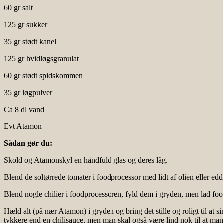
60 gr salt
125 gr sukker
35 gr stødt kanel
125 gr hvidløgsgranulat
60 gr stødt spidskommen
35 gr løgpulver
Ca 8 dl vand
Evt Atamon
Sådan gør du:
Skold og Atamonskyl en håndfuld glas og deres låg.
Blend de soltørrede tomater i foodprocessor med lidt af olien eller e
Blend nogle chilier i foodprocessoren, fyld dem i gryden, men lad food
Hæld alt (på nær Atamon) i gryden og bring det stille og roligt til at 
tykkere end en chilisauce, men man skal også være lind nok til at man 