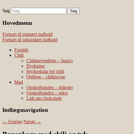
Søg
chili – dyrkning og mad
Vivis chili
Наши партнеры
Hovedmenu
лучшие займы
Fortsæt til primært indhold
Fortsæt til sekundært indhold
Forside
Chili
Chilianvendelse – basics
Dyrkning
Styrkeskala for chili
Ordbog – chilinavne
Mad
Opskriftsindex – billeder
Opskriftsindex – tekst
Lidt om chokolade
Indlægsnavigation
←
Forrige
Næste
→