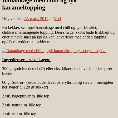
Banankage med chili og tyk
karameltopping
Udgivet den
22. marts 2015
af
Vivi
En lækker, svampet banankage med chili og tyk, letsaltet,
chilikaramelsmagende topping. Den smager skønt både friskbagt og
efter at have stået på køl og kan let varieres med anden topping
og/eller krydderier, nødder m.m.
Ingredienser – selve kagen:
300 g. godt hvedemel (Ø) eller eks. kikærtemel hvis du ikke spiser
hvede
60 gr Sukrin+ (sødemiddel lavet på erythritol og stevia – mængden
her svarer til 120 gr sukker)
2 tsk. bagepulver m. lille top
2 tsk. natron m. lille top
1 tsk. salt m. lille top