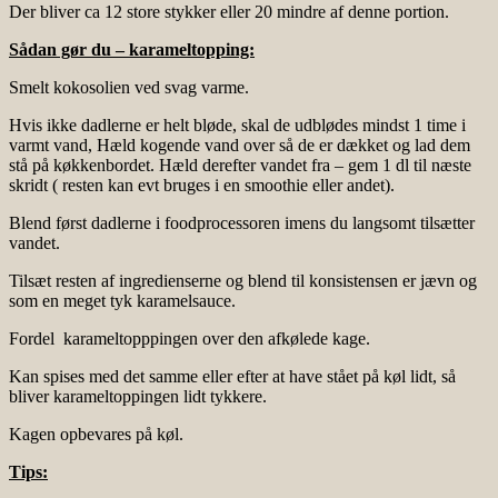
Der bliver ca 12 store stykker eller 20 mindre af denne portion.
Sådan gør du – karameltopping:
Smelt kokosolien ved svag varme.
Hvis ikke dadlerne er helt bløde, skal de udblødes mindst 1 time i
varmt vand, Hæld kogende vand over så de er dækket og lad dem
stå på køkkenbordet. Hæld derefter vandet fra – gem 1 dl til næste
skridt ( resten kan evt bruges i en smoothie eller andet).
Blend først dadlerne i foodprocessoren imens du langsomt tilsætter
vandet.
Tilsæt resten af ingredienserne og blend til konsistensen er jævn og
som en meget tyk karamelsauce.
Fordel karameltopppingen over den afkølede kage.
Kan spises med det samme eller efter at have stået på køl lidt, så
bliver karameltoppingen lidt tykkere.
Kagen opbevares på køl.
Tips: