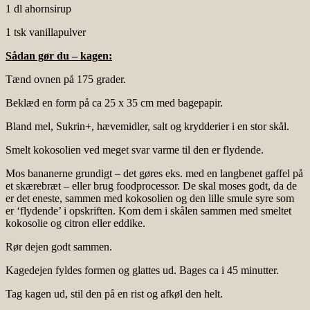
1 dl ahornsirup
1 tsk vanillapulver
Sådan gør du – kagen:
Tænd ovnen på 175 grader.
Beklæd en form på ca 25 x 35 cm med bagepapir.
Bland mel, Sukrin+, hævemidler, salt og krydderier i en stor skål.
Smelt kokosolien ved meget svar varme til den er flydende.
Mos bananerne grundigt – det gøres eks. med en langbenet gaffel på
et skærebræt – eller brug foodprocessor. De skal moses godt, da de
er det eneste, sammen med kokosolien og den lille smule syre som
er ‘flydende’ i opskriften. Kom dem i skålen sammen med smeltet
kokosolie og citron eller eddike.
Rør dejen godt sammen.
Kagedejen fyldes formen og glattes ud. Bages ca i 45 minutter.
Tag kagen ud, stil den på en rist og afkøl den helt.