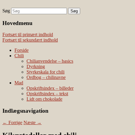
Søg
chili – dyrkning og mad
Vivis chili
Наши партнеры
Hovedmenu
лучшие займы
Fortsæt til primært indhold
Fortsæt til sekundært indhold
Forside
Chili
Chilianvendelse – basics
Dyrkning
Styrkeskala for chili
Ordbog – chilinavne
Mad
Opskriftsindex – billeder
Opskriftsindex – tekst
Lidt om chokolade
Indlægsnavigation
←
Forrige
Næste
→