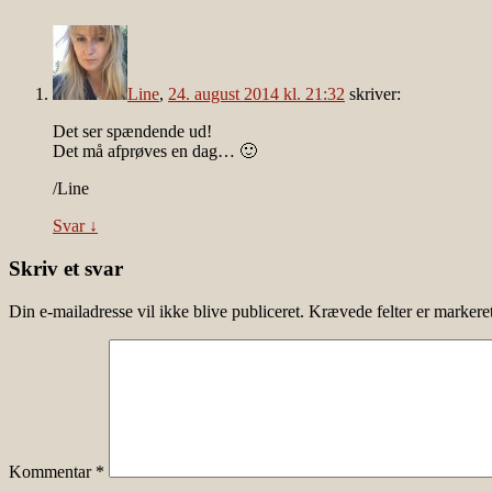
Line
,
24. august 2014 kl. 21:32
skriver:
Det ser spændende ud!
Det må afprøves en dag… 🙂
/Line
Svar
↓
Skriv et svar
Din e-mailadresse vil ikke blive publiceret.
Krævede felter er marker
Kommentar
*