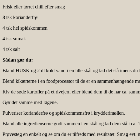
Frisk eller tørret chili efter smag
8 tsk korianderfrø
4 tsk hel spidskommen
4 tsk sumak
4 tsk salt
Sådan gør du:
Bland HUSK og 2 dl kold vand i en lille skål og lad det stå imens du f
Blend kikærterne i en foodprocessor til de er en sammenhængende masse,
Riv de søde kartofler på et rivejern eller blend dem til de har ca. sam
Gør det samme med løgene.
Pulveriser korianderfrø og spidskommensfrø i krydderimøllen.
Bland alle ingredienserne godt sammen i en skål og lad dem stå i ca. 
Prøvesteg en enkelt og se om du er tilfreds med resultatet. Smag evt. 