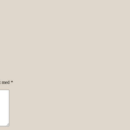
et med
*