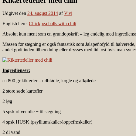
Kikærtedeller med chili
Udgivet den
24. august 2014
af
Vivi
English here:
Chickpea balls with chili
Absolut kun ment som en grundopskrift – leg endelig med ingrediense
Massen før stegning er også fantastisk som Jalapeñofyld til halverede, 
andet godt inden tilberedning eller drysses med lidt ost hvis man synes
Ingredienser:
ca 800 gr kikærter – udblødte, kogte og afkølede
2 store søde kartofler
2 løg
5 spsk olivenolie + til stegning
4 spsk HUSK (psylliumskaller/loppefrøskaller)
2 dl vand