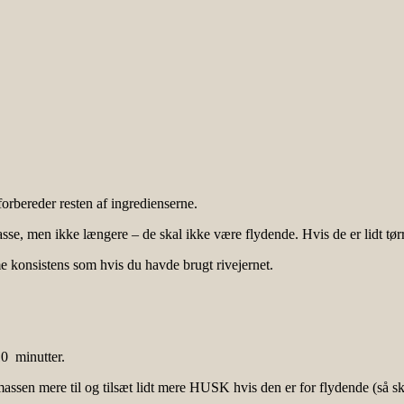
orbereder resten af ingredienserne.
 men ikke længere – de skal ikke være flydende. Hvis de er lidt tørre i
me konsistens som hvis du havde brugt rivejernet.
10 minutter.
massen mere til og tilsæt lidt mere HUSK hvis den er for flydende (så sk