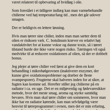
været relateret til opbevaring af hvidløg i olie.
Som foreslået i et tidligere indlæg kan man varmebehandle
chilierne ved høj temperatur/lang tid , men det går udover
smagen.
Der er heldigvis en lettere løsning.
Hvis man tørrer sine chilier, inden man man sætter dem til
olien er risikoen væk. C. botulinum kræver en relativt høj
vandaktivitet for at kunne vokse og danne toxin, så i tørret
tilstand burde der ikke være nogen risiko. Tørringen vil også
medvirke til at reducere oxidationen af olien, så der er dobbelt
bonus.
Jeg plejer at tørre chilier ved først at give dem en kort
behandling i mikrobølgeovnen (inaktiverer enzymer, der
kunne give oxidationsproblemer og dræber de fleste
svampesporer). Frugterne skal halveres inden for at sikre, at
fugten kan komme ud. Herefter stiller jeg chilierne på en
radiator i ca. en uge. Det er en miljøvenlig og fødevaresikker
metode, hvor det meste smag, aroma og styrke samtidig
bevares. Hvis man skal tørre chilier om sommeren, hvor man
ikke har en radiator kørende, kan man selvfølgelig være
henvist til tørreprogrammet i ovnen, men det er min erfaring,