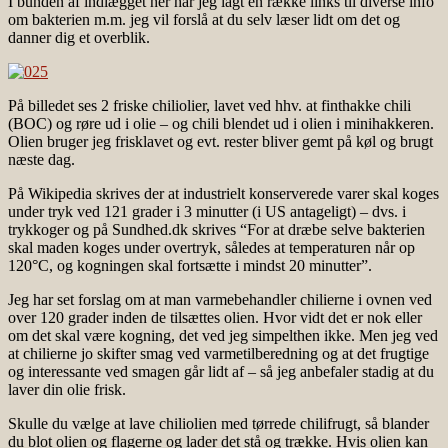
I bunden af indlægget her har jeg lagt en række links til diverse info
om bakterien m.m. jeg vil forslå at du selv læser lidt om det og
danner dig et overblik.
På billedet ses 2 friske chiliolier, lavet ved hhv. at finthakke chili
(BOC) og røre ud i olie – og chili blendet ud i olien i minihakkeren.
Olien bruger jeg frisklavet og evt. rester bliver gemt på køl og brugt
næste dag.
På Wikipedia skrives der at industrielt konserverede varer skal koges
under tryk ved 121 grader i 3 minutter (i US antageligt) – dvs. i
trykkoger og på Sundhed.dk skrives “For at dræbe selve bakterien
skal maden koges under overtryk, således at temperaturen når op
120°C, og kogningen skal fortsætte i mindst 20 minutter”.
Jeg har set forslag om at man varmebehandler chilierne i ovnen ved
over 120 grader inden de tilsættes olien. Hvor vidt det er nok eller
om det skal være kogning, det ved jeg simpelthen ikke. Men jeg ved
at chilierne jo skifter smag ved varmetilberedning og at det frugtige
og interessante ved smagen går lidt af – så jeg anbefaler stadig at du
laver din olie frisk.
Skulle du vælge at lave chiliolien med tørrede chilifrugt, så blander
du blot olien og flagerne og lader det stå og trække. Hvis olien kan