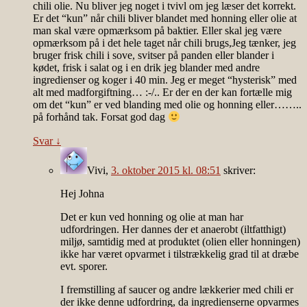
chili olie. Nu bliver jeg noget i tvivl om jeg læser det korrekt.
Er det “kun” når chili bliver blandet med honning eller olie at
man skal være opmærksom på baktier. Eller skal jeg være
opmærksom på i det hele taget når chili brugs,Jeg tænker, jeg
bruger frisk chili i sove, svitser på panden eller blander i
kødet, frisk i salat og i en drik jeg blander med andre
ingredienser og koger i 40 min. Jeg er meget “hysterisk” med
alt med madforgiftning… :-/.. Er der en der kan fortælle mig
om det “kun” er ved blanding med olie og honning eller……..
på forhånd tak. Forsat god dag
Svar
↓
Vivi
,
3. oktober 2015 kl. 08:51
skriver:
Hej Johna
Det er kun ved honning og olie at man har
udfordringen. Her dannes der et anaerobt (iltfatthigt)
miljø, samtidig med at produktet (olien eller honningen)
ikke har været opvarmet i tilstrækkelig grad til at dræbe
evt. sporer.
I fremstilling af saucer og andre lækkerier med chili er
der ikke denne udfordring, da ingredienserne opvarmes