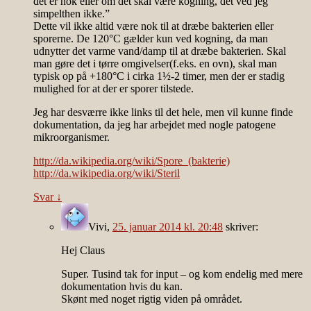
det er nok eller om det skal være kogning, det ved jeg
simpelthen ikke.”
Dette vil ikke altid være nok til at dræbe bakterien eller
sporerne. De 120°C gælder kun ved kogning, da man
udnytter det varme vand/damp til at dræbe bakterien. Skal
man gøre det i tørre omgivelser(f.eks. en ovn), skal man
typisk op på +180°C i cirka 1½-2 timer, men der er stadig
mulighed for at der er sporer tilstede.
Jeg har desværre ikke links til det hele, men vil kunne finde
dokumentation, da jeg har arbejdet med nogle patogene
mikroorganismer.
http://da.wikipedia.org/wiki/Spore_(bakterie)
http://da.wikipedia.org/wiki/Steril
Svar
↓
Vivi
,
25. januar 2014 kl. 20:48
skriver:
Hej Claus
Super. Tusind tak for input – og kom endelig med mere
dokumentation hvis du kan.
Skønt med noget rigtig viden på området.