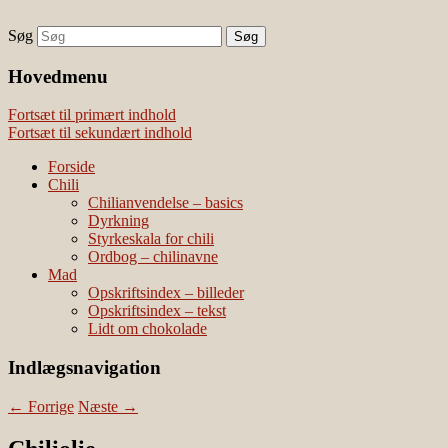
Søg
chili – dyrkning og mad
Vivis chili
Наши партнеры
Hovedmenu
лучшие займы
Fortsæt til primært indhold
Fortsæt til sekundært indhold
Forside
Chili
Chilianvendelse – basics
Dyrkning
Styrkeskala for chili
Ordbog – chilinavne
Mad
Opskriftsindex – billeder
Opskriftsindex – tekst
Lidt om chokolade
Indlægsnavigation
←
Forrige
Næste
→