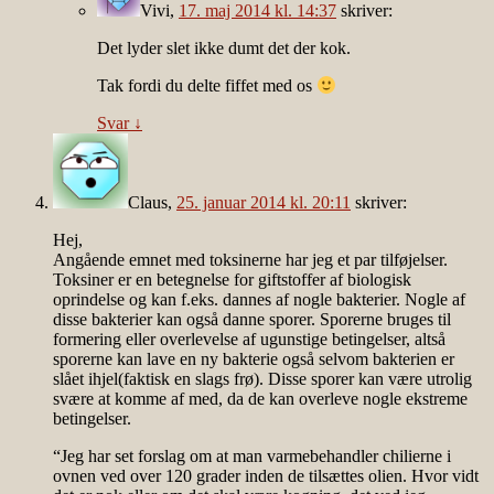
Vivi
,
17. maj 2014 kl. 14:37
skriver:
Det lyder slet ikke dumt det der kok.
Tak fordi du delte fiffet med os
Svar
↓
Claus
,
25. januar 2014 kl. 20:11
skriver:
Hej,
Angående emnet med toksinerne har jeg et par tilføjelser.
Toksiner er en betegnelse for giftstoffer af biologisk
oprindelse og kan f.eks. dannes af nogle bakterier. Nogle af
disse bakterier kan også danne sporer. Sporerne bruges til
formering eller overlevelse af ugunstige betingelser, altså
sporerne kan lave en ny bakterie også selvom bakterien er
slået ihjel(faktisk en slags frø). Disse sporer kan være utrolig
svære at komme af med, da de kan overleve nogle ekstreme
betingelser.
“Jeg har set forslag om at man varmebehandler chilierne i
ovnen ved over 120 grader inden de tilsættes olien. Hvor vidt