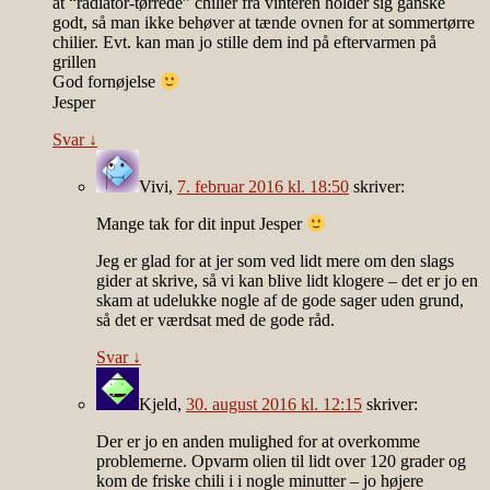
at “radiator-tørrede” chilier fra vinteren holder sig ganske
godt, så man ikke behøver at tænde ovnen for at sommertørre
chilier. Evt. kan man jo stille dem ind på eftervarmen på
grillen
God fornøjelse
Jesper
Svar
↓
Vivi
,
7. februar 2016 kl. 18:50
skriver:
Mange tak for dit input Jesper
Jeg er glad for at jer som ved lidt mere om den slags
gider at skrive, så vi kan blive lidt klogere – det er jo en
skam at udelukke nogle af de gode sager uden grund,
så det er værdsat med de gode råd.
Svar
↓
Kjeld
,
30. august 2016 kl. 12:15
skriver:
Der er jo en anden mulighed for at overkomme
problemerne. Opvarm olien til lidt over 120 grader og
kom de friske chili i i nogle minutter – jo højere