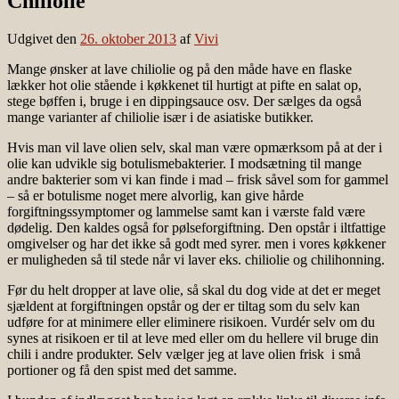
Chiliolie
Udgivet den
26. oktober 2013
af
Vivi
Mange ønsker at lave chiliolie og på den måde have en flaske
lækker hot olie stående i køkkenet til hurtigt at pifte en salat op,
stege bøffen i, bruge i en dippingsauce osv. Der sælges da også
mange varianter af chiliolie især i de asiatiske butikker.
Hvis man vil lave olien selv, skal man være opmærksom på at der i
olie kan udvikle sig botulismebakterier. I modsætning til mange
andre bakterier som vi kan finde i mad – frisk såvel som for gammel
– så er botulisme noget mere alvorlig, kan give hårde
forgiftningssymptomer og lammelse samt kan i værste fald være
dødelig. Den kaldes også for pølseforgiftning. Den opstår i iltfattige
omgivelser og har det ikke så godt med syrer. men i vores køkkener
er muligheden så til stede når vi laver eks. chiliolie og chilihonning.
Før du helt dropper at lave olie, så skal du dog vide at det er meget
sjældent at forgiftningen opstår og der er tiltag som du selv kan
udføre for at minimere eller eliminere risikoen. Vurdér selv om du
synes at risikoen er til at leve med eller om du hellere vil bruge din
chili i andre produkter. Selv vælger jeg at lave olien frisk i små
portioner og få den spist med det samme.