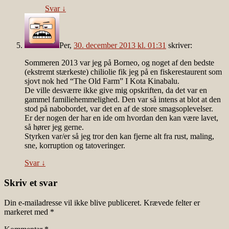
Svar
↓
Per
,
30. december 2013 kl. 01:31
skriver:
Sommeren 2013 var jeg på Borneo, og noget af den bedste
(ekstremt stærkeste) chiliolie fik jeg på en fiskerestaurent som
sjovt nok hed “The Old Farm” I Kota Kinabalu.
De ville desværre ikke give mig opskriften, da det var en
gammel familiehemmelighed. Den var så intens at blot at den
stod på nabobordet, var det en af de store smagsoplevelser.
Er der nogen der har en ide om hvordan den kan være lavet,
så hører jeg gerne.
Styrken var/er så jeg tror den kan fjerne alt fra rust, maling,
sne, korruption og tatoveringer.
Svar
↓
Skriv et svar
Din e-mailadresse vil ikke blive publiceret.
Krævede felter er
markeret med
*