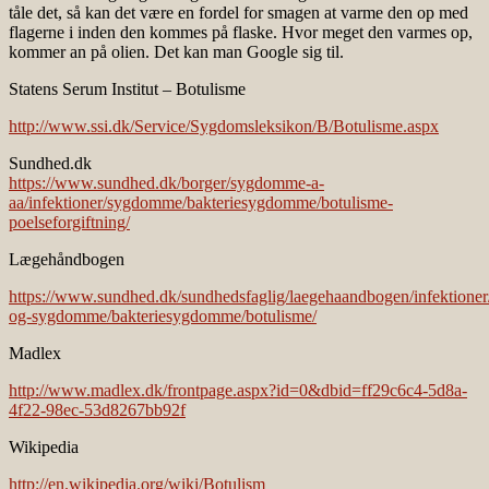
tåle det, så kan det være en fordel for smagen at varme den op med
flagerne i inden den kommes på flaske. Hvor meget den varmes op,
kommer an på olien. Det kan man Google sig til.
Statens Serum Institut – Botulisme
http://www.ssi.dk/Service/Sygdomsleksikon/B/Botulisme.aspx
Sundhed.dk
https://www.sundhed.dk/borger/sygdomme-a-
aa/infektioner/sygdomme/bakteriesygdomme/botulisme-
poelseforgiftning/
Lægehåndbogen
https://www.sundhed.dk/sundhedsfaglig/laegehaandbogen/infektioner/
og-sygdomme/bakteriesygdomme/botulisme/
Madlex
http://www.madlex.dk/frontpage.aspx?id=0&dbid=ff29c6c4-5d8a-
4f22-98ec-53d8267bb92f
Wikipedia
http://en.wikipedia.org/wiki/Botulism