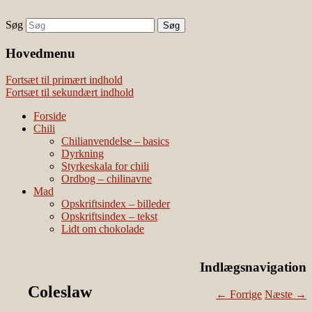
Søg
chili – dyrkning og mad
Vivis chili
Наши партнеры
Hovedmenu
лучшие займы
Fortsæt til primært indhold
Fortsæt til sekundært indhold
Forside
Chili
Chilianvendelse – basics
Dyrkning
Styrkeskala for chili
Ordbog – chilinavne
Mad
Opskriftsindex – billeder
Opskriftsindex – tekst
Lidt om chokolade
Indlægsnavigation
Coleslaw
←
Forrige
Næste
→