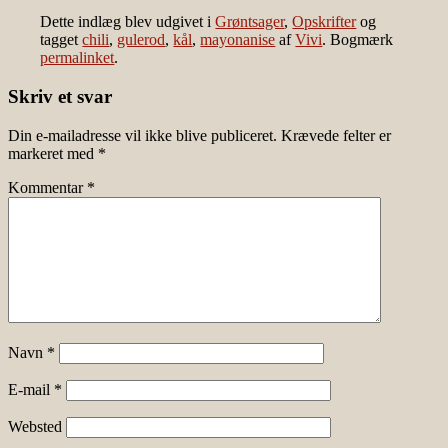
Dette indlæg blev udgivet i
Grøntsager
,
Opskrifter
og
tagget
chili
,
gulerod
,
kål
,
mayonanise
af
Vivi
. Bogmærk
permalinket
.
Skriv et svar
Din e-mailadresse vil ikke blive publiceret.
Krævede felter er
markeret med
*
Kommentar
*
Navn
*
E-mail
*
Websted