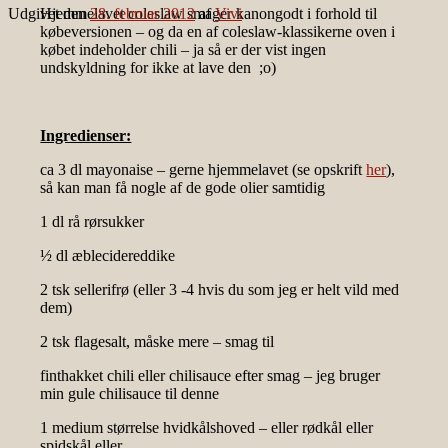
Udgivet den
Hjemmelavet coleslaw smager kanongodt i forhold til
28. februar 2012
af
Vivi
købeversionen – og da en af coleslaw-klassikerne oven i
købet indeholder chili – ja så er der vist ingen
undskyldning for ikke at lave den ;o)
Ingredienser:
ca 3 dl mayonaise – gerne hjemmelavet (se opskrift
her
),
så kan man få nogle af de gode olier samtidig
1 dl rå rørsukker
½ dl æblecidereddike
2 tsk sellerifrø (eller 3 -4 hvis du som jeg er helt vild med
dem)
2 tsk flagesalt, måske mere – smag til
finthakket chili eller chilisauce efter smag – jeg bruger
min gule chilisauce til denne
1 medium størrelse hvidkålshoved – eller rødkål eller
spidskål eller…