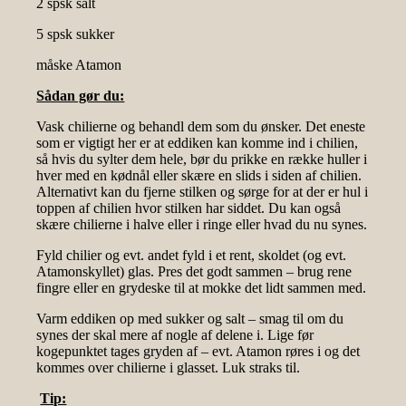
2 spsk salt
5 spsk sukker
måske Atamon
Sådan gør du:
Vask chilierne og behandl dem som du ønsker. Det eneste
som er vigtigt her er at eddiken kan komme ind i chilien,
så hvis du sylter dem hele, bør du prikke en række huller i
hver med en kødnål eller skære en slids i siden af chilien.
Alternativt kan du fjerne stilken og sørge for at der er hul i
toppen af chilien hvor stilken har siddet. Du kan også
skære chilierne i halve eller i ringe eller hvad du nu synes.
Fyld chilier og evt. andet fyld i et rent, skoldet (og evt.
Atamonskyllet) glas. Pres det godt sammen – brug rene
fingre eller en grydeske til at mokke det lidt sammen med.
Varm eddiken op med sukker og salt – smag til om du
synes der skal mere af nogle af delene i. Lige før
kogepunktet tages gryden af – evt. Atamon røres i og det
kommes over chilierne i glasset. Luk straks til.
Tip: