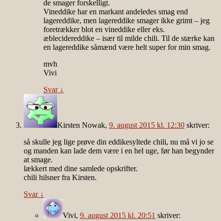
de smager forskelligt.
Vineddike har en markant andeledes smag end
lagereddike, men lagereddike smager ikke grimt – jeg
foretrækker blot en vineddike eller eks.
æblecidereddike – især til milde chili. Til de stærke kan
en lagereddike såmænd være helt super for min smag.
mvh
Vivi
Svar
↓
Kirsten Nowak
,
9. august 2015 kl. 12:30
skriver:
så skulle jeg lige prøve din eddikesyltede chili, nu må vi jo se
og manden kan lade dem være i en hel uge, før han begynder
at smage.
lækkert med dine samlede opskrifter.
chili hilsner fra Kirsten.
Svar
↓
Vivi
,
9. august 2015 kl. 20:51
skriver: