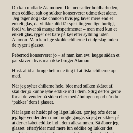
Du kan undlade Atamonen. Det nedsætter holdbarheden,
men eddike, salt og sukker konserverer udmærket alene.
Jeg tager dog ikke chancen hvis jeg laver mere end et
enkelt glas, da vi ikke altid får spist tingene lige hurtigt,
fordi vi laver så mange eksperimenter – men med kun et
enkelt glas, ryger det bare på køl efter syltning uden
Atamon. Man kan lige skolde chilierne i et dørslag inden
de ryger i glasset.
Peberrod konserverer jo – så man kan evt. lægge sådan et
par skiver i hvis man ikke bruger Atamon.
Husk altid at bruge helt rene ting til at fiske chilierne op
med.
Når jeg sylter chilierne hele, blot med stilken skåret af,
skal der jo kunne løbe eddike ind i dem. Sørg derfor gerne
for at de vender på siden eller med åbningen opad når du
‘pakker’ dem i glasset.
Når lagen er hældt på og låget lukket, gør jeg ofte det at
jeg lige vender dem rundt nogle gange, så jeg er sikker på
at der er løbet eddike ind i dem allesammen. Så åbner jeg
glasset, efterfylder med mere lun eddike og lukker det