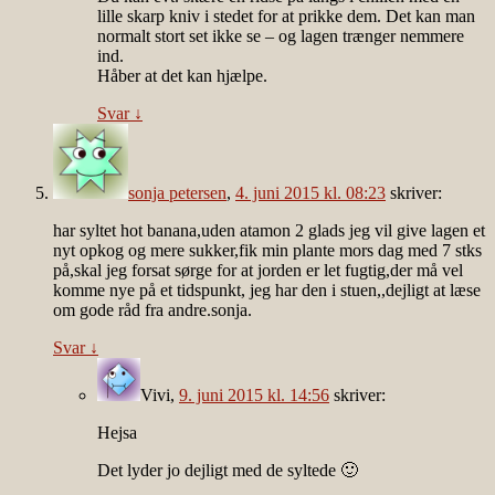
lille skarp kniv i stedet for at prikke dem. Det kan man
normalt stort set ikke se – og lagen trænger nemmere
ind.
Håber at det kan hjælpe.
Svar
↓
sonja petersen
,
4. juni 2015 kl. 08:23
skriver:
har syltet hot banana,uden atamon 2 glads jeg vil give lagen et
nyt opkog og mere sukker,fik min plante mors dag med 7 stks
på,skal jeg forsat sørge for at jorden er let fugtig,der må vel
komme nye på et tidspunkt, jeg har den i stuen,,dejligt at læse
om gode råd fra andre.sonja.
Svar
↓
Vivi
,
9. juni 2015 kl. 14:56
skriver:
Hejsa
Det lyder jo dejligt med de syltede 🙂