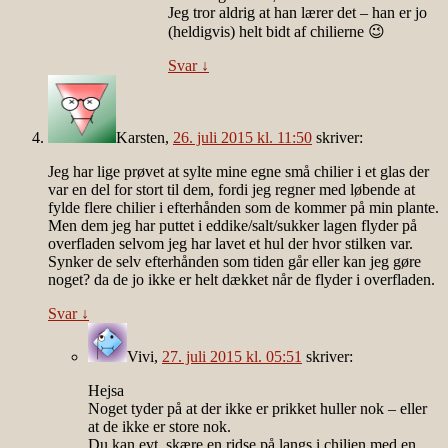
Jeg tror aldrig at han lærer det – han er jo
(heldigvis) helt bidt af chilierne 😉
Svar
↓
Karsten
,
26. juli 2015 kl. 11:50
skriver:
Jeg har lige prøvet at sylte mine egne små chilier i et glas der
var en del for stort til dem, fordi jeg regner med løbende at
fylde flere chilier i efterhånden som de kommer på min plante.
Men dem jeg har puttet i eddike/salt/sukker lagen flyder på
overfladen selvom jeg har lavet et hul der hvor stilken var.
Synker de selv efterhånden som tiden går eller kan jeg gøre
noget? da de jo ikke er helt dækket når de flyder i overfladen.
Svar
↓
Vivi
,
27. juli 2015 kl. 05:51
skriver:
Hejsa
Noget tyder på at der ikke er prikket huller nok – eller
at de ikke er store nok.
Du kan evt. skære en ridse på langs i chilien med en