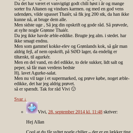
Da det har været et vanvigtigt godt chili høst i år og mange
sorter fra Altanen og vindues karmen. og med en god vens
udendørs, vilde upasset Thaièr, så fik jeg 200 stk, da han ikke
kunne nå, at bruge dem alle.
Men sidste uge , Så jeg din opskrift og gode råd. Så prøvede,
at sylte nogle Grønne Thaiér.
Da jeg ikke havde æble-eddike. Brugte jeg alm. i stedet. har
ikke smagt endnu.
Men som gammel kokke-elev og Grønlands kok, så går man
aldrig fejl, af nem opskrift, på SØD lager, da endelig er
tiltænkt, til agurkér.
Men en del vand, en del edikke, to dele sukker, lidt salt og
peper, så får man verdens bedste
Hj. lavet Agurke-salat.
Men nu vil tage i et supermarked, og prøve købe, noget æble-
edikke, det har jeg aldrig prøvet.
så er spændt. Tak for råd Vivi 🙂
Svar
↓
Vivi
,
28. september 2014 kl. 11:48
skriver:
Hej Allan
Cool at du får syltet nogle chilier – der er en lækker ting