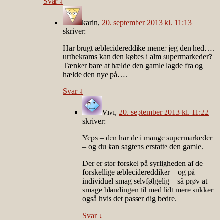
Svar
↓
karin
,
20. september 2013 kl. 11:13
skriver:
Har brugt æblecidereddike mener jeg den hed….
urthekrams kan den købes i alm supermarkeder?
Tænker bare at hælde den gamle lagde fra og
hælde den nye på….
Svar
↓
Vivi
,
20. september 2013 kl. 11:22
skriver:
Yeps – den har de i mange supermarkeder
– og du kan sagtens erstatte den gamle.
Der er stor forskel på syrligheden af de
forskellige æblecidereddiker – og på
individuel smag selvfølgelig – så prøv at
smage blandingen til med lidt mere sukker
også hvis det passer dig bedre.
Svar
↓