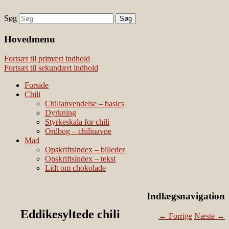
Søg
chili – dyrkning og mad
Vivis chili
Наши партнеры
Hovedmenu
лучшие займы
Fortsæt til primært indhold
Fortsæt til sekundært indhold
Forside
Chili
Chilianvendelse – basics
Dyrkning
Styrkeskala for chili
Ordbog – chilinavne
Mad
Opskriftsindex – billeder
Opskriftsindex – tekst
Lidt om chokolade
Indlægsnavigation
Eddikesyltede chili
←
Forrige
Næste
→