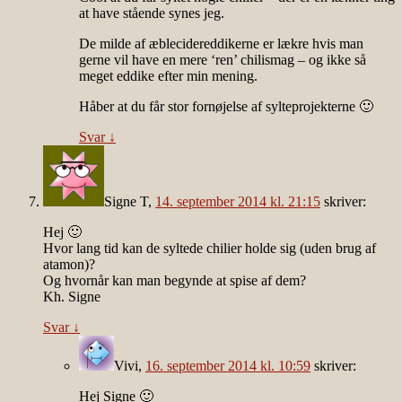
at have stående synes jeg.
De milde af æblecidereddikerne er lækre hvis man
gerne vil have en mere ‘ren’ chilismag – og ikke så
meget eddike efter min mening.
Håber at du får stor fornøjelse af sylteprojekterne 🙂
Svar
↓
Signe T
,
14. september 2014 kl. 21:15
skriver:
Hej 🙂
Hvor lang tid kan de syltede chilier holde sig (uden brug af
atamon)?
Og hvornår kan man begynde at spise af dem?
Kh. Signe
Svar
↓
Vivi
,
16. september 2014 kl. 10:59
skriver:
Hej Signe 🙂