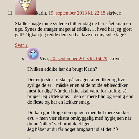
karin
,
19. september 2013 kl. 22:15
skriver:
Skulle smage mine syltede chillier idag de har stået knap en
uge. Synes de smager meget af eddike…. hvad har jeg gjort
galt? Ogkan jeg redde dem ved at lave en nny sylte lage?
Svar
↓
Vivi
,
20. september 2013 kl. 04:29
skriver:
Hvilken eddike har du brugt Karin?
Der er jo stor forskel på smagen af eddiker og hvor
syrlige de er – måske er en af de milde æbleeddiker
mest for dig? Når den ikke skal være for kraftig, så
bruger jeg Urtekrams – den er mere blid og venlig end
de fleste og har en lækker smag.
Du kan godt koge den op igen med lidt mere sukker
evt. – men vær ekstra omhyggelig med hygiejnen når
du nu ‘piller’ ved produktet igen.
Jeg håber at du får noget brugbart ud af det 🙂