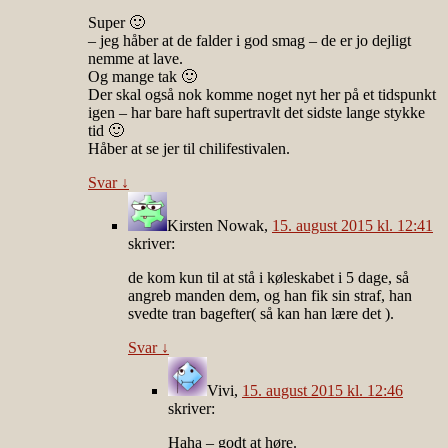
Super 🙂
– jeg håber at de falder i god smag – de er jo dejligt
nemme at lave.
Og mange tak 🙂
Der skal også nok komme noget nyt her på et tidspunkt
igen – har bare haft supertravlt det sidste lange stykke
tid 🙂
Håber at se jer til chilifestivalen.
Svar
↓
Kirsten Nowak
,
15. august 2015 kl. 12:41
skriver:
de kom kun til at stå i køleskabet i 5 dage, så
angreb manden dem, og han fik sin straf, han
svedte tran bagefter( så kan han lære det ).
Svar
↓
Vivi
,
15. august 2015 kl. 12:46
skriver:
Haha – godt at høre.