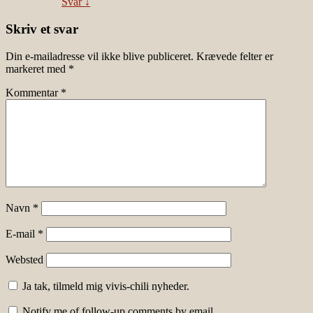
Svar
↓
Skriv et svar
Din e-mailadresse vil ikke blive publiceret.
Krævede felter er
markeret med
*
Kommentar
*
Navn
*
E-mail
*
Websted
Ja tak, tilmeld mig vivis-chili nyheder.
Notify me of follow-up comments by email.