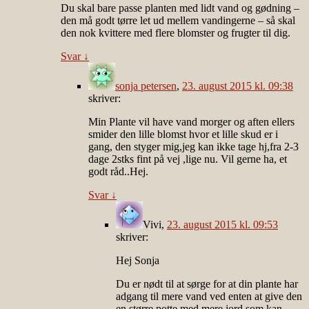
Du skal bare passe planten med lidt vand og gødning –
den må godt tørre let ud mellem vandingerne – så skal
den nok kvittere med flere blomster og frugter til dig.
Svar
↓
sonja petersen
,
23. august 2015 kl. 09:38
skriver:
Min Plante vil have vand morger og aften ellers
smider den lille blomst hvor et lille skud er i
gang, den styger mig,jeg kan ikke tage hj,fra 2-3
dage 2stks fint på vej ,lige nu. Vil gerne ha, et
godt råd..Hej.
Svar
↓
Vivi
,
23. august 2015 kl. 09:53
skriver:
Hej Sonja
Du er nødt til at sørge for at din plante har
adgang til mere vand ved enten at give den
en større potte med mere jord som kan