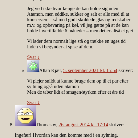
Jeg ved ikke hvor længe de kan holde sig uden
Atamon, men eddike, sukker og salt er alle med til at
konservere – så med godt skoldede glas og redskaber
m.v. og opbevaring på køl, vil jeg gætte på at de kan
holde ihvertilfælde 6 måneder – men det er altså et gæt.
Vi lader dem normalt lige stå og trække en uges tid
inden vi begynder at spise af dem.
Svar
↓
Allan Kjær
,
5. september 2021 kl. 15:54
skriver:
Vi plejer snildt at kunne bruge dem op til et par efter
syltning også uden atamon
Men de taber lidt af smagen/styrken efter et års tid
Svar
↓
Thomas w
,
26. august 2014 kl. 17:14
skriver:
Ingefær! Hvordan kan den komme med i en syltning.