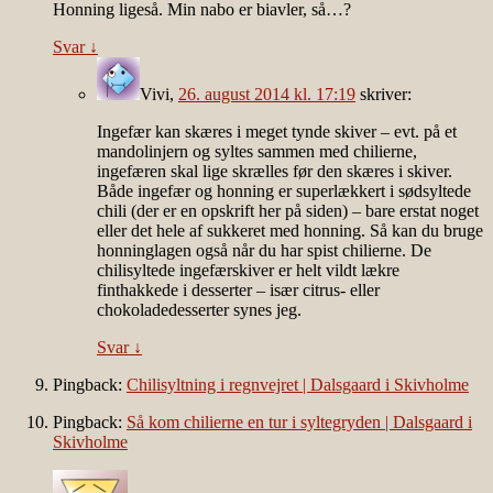
Honning ligeså. Min nabo er biavler, så…?
Svar
↓
Vivi
,
26. august 2014 kl. 17:19
skriver:
Ingefær kan skæres i meget tynde skiver – evt. på et
mandolinjern og syltes sammen med chilierne,
ingefæren skal lige skrælles før den skæres i skiver.
Både ingefær og honning er superlækkert i sødsyltede
chili (der er en opskrift her på siden) – bare erstat noget
eller det hele af sukkeret med honning. Så kan du bruge
honninglagen også når du har spist chilierne. De
chilisyltede ingefærskiver er helt vildt lækre
finthakkede i desserter – især citrus- eller
chokoladedesserter synes jeg.
Svar
↓
Pingback:
Chilisyltning i regnvejret | Dalsgaard i Skivholme
Pingback:
Så kom chilierne en tur i syltegryden | Dalsgaard i
Skivholme