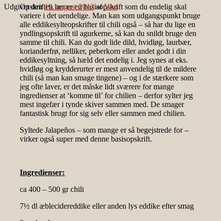
Udgivet den
Opskriften her er en basisopskrift som du endelig skal
19. august 2012
af
Vivi
variere i det uendelige. Man kan som udgangspunkt bruge
alle eddikesylteopskrifter til chili også – så har du lige en
yndlingsopskrift til agurkerne, så kan du snildt bruge den
samme til chili. Kan du godt lide dild, hvidløg, laurbær,
korianderfrø, nelliker, peberkorn eller andet godt i din
eddikesyltning, så hæld det endelig i. Jeg synes at eks.
hvidløg og krydderurter er mest anvendelig til de mildere
chili (så man kan smage tingene) – og i de stærkere som
jeg ofte laver, er det måske lidt sværere for mange
ingredienser at ‘komme til’ for chilien – derfor sylter jeg
mest ingefær i tynde skiver sammen med. De smager
fantastisk brugt for sig selv eller sammen med chilien.
Syltede Jalapeños – som mange er så begejstrede for –
virker også super med denne basisopskrift.
Ingredienser:
ca 400 – 500 gr chili
7½ dl æblecidereddike eller anden lys eddike efter smag