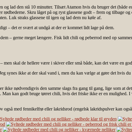
og lad den stå 10 minutter. Tilsæt Atamon hvis du bruger det (både edd
 rødbederne. Skru låget på og ryst glassene godt – frem og tilbage og op
nten. Luk straks glassene til igen og lad dem nu køle af.
digt – det er svært at undgå at der er kommet lidt lage på dem.
 dem – gerne meget længere. Fisk lidt chili og peberrod med op sammen
 – men skal de hellere være i skiver eller små både, kan det være en go
 Jeg synes ikke at der skal vand i, men du kan vælge at gøre det hvis d
er ikke nødvendigvis den samme slags fra gang til gang, lige som at det
. Man kan godt bruge tørret chili, hvis det friske ikke er en mulighed. I
Prøv også med fennikelfrø eller lakridsrod (engelsk lakridspulver kan ogs