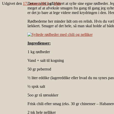
Udgivet den
17. august 2013
Det er nemt og lækkert at sylte sine egne rødbeder. J
af
Vivi
meget af at afveksle smagen fra gang til gang jeg sylt
er det jo bare at lege videre med krydringen i den. He
Rødbederne her minder lidt om en relish. Hvis du væl
lækkert. Smager af det hele, så man skal holde af båd
Ingredienser:
1 kg rødbeder
Vand + salt til kogning
50 gr peberrod
½ liter eddike (lagereddike eller hvad du nu synes pass
½ spsk salt
5oo gr rå rørsukker
Frisk chili efter smag (eks. 30 gr chinenser – Habaner
2 tsk hele nelliker