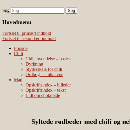
Søg
chili – dyrkning og mad
Vivis chili
Наши партнеры
Hovedmenu
лучшие займы
Fortsæt til primært indhold
Fortsæt til sekundært indhold
Forside
Chili
Chilianvendelse – basics
Dyrkning
Styrkeskala for chili
Ordbog – chilinavne
Mad
Opskriftsindex – billeder
Opskriftsindex – tekst
Lidt om chokolade
Syltede rødbeder med chili og ne