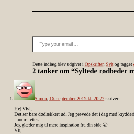
Type your email…
Dette indlæg blev udgivet i
Opskrifter
,
Sylt
og tagget
2 tanker om “
Syltede rødbeder me
Simon
,
16. september 2015 kl. 20:27
skriver:
Hej Vivi,
Det ser bare dødlækkert ud. Jeg prøvede det i dag med krydderie
i andre retter.
Jeg glæder mig til mere inspiration fra din side 🙂
Vh,