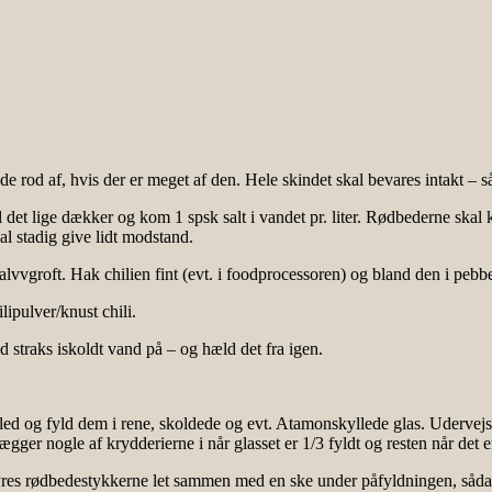
 rod af, hvis der er meget af den. Hele skindet skal bevares intakt – så
det lige dækker og kom 1 spsk salt i vandet pr. liter. Rødbederne skal 
l stadig give lidt modstand.
vvgroft. Hak chilien fint (evt. i foodprocessoren) og bland den i pebbero
ipulver/knust chili.
 straks iskoldt vand på – og hæld det fra igen.
ed og fyld dem i rene, skoldede og evt. Atamonskyllede glas. Udervejs 
gger nogle af krydderierne i når glasset er 1/3 fyldt og resten når det er
 Pres rødbedestykkerne let sammen med en ske under påfyldningen, sådan 