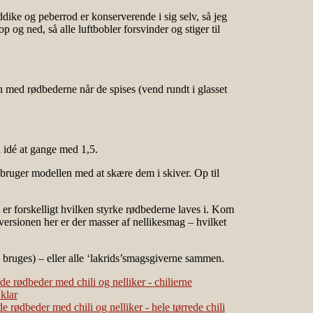
ike og peberrod er konserverende i sig selv, så jeg
 og ned, så alle luftbobler forsvinder og stiger til
 med rødbederne når de spises (vend rundt i glasset
d idé at gange med 1,5.
u bruger modellen med at skære dem i skiver. Op til
 er forskelligt hvilken styrke rødbederne laves i. Kom
 versionen her er der masser af nellikesmag – hvilket
å bruges) – eller alle ‘lakrids’smagsgiverne sammen.