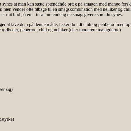
eg synes at man kan sætte spændende præg på smagen med mange forskell
er, men vender ofte tilbage til en smagskombination med nelliker og chil
r er mit bud på en – tilsæt nu endelig de smagsgivere som du synes.
ger at lave dem på denne måde, fisker du lidt chili og pebberod med o
e rødbeder, peberrod, chili og nelliker (eller moderere mængderne).
er sig)
ostyrke)