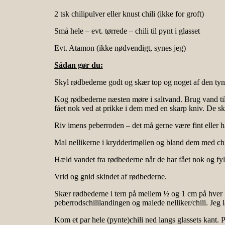
2 tsk chilipulver eller knust chili (ikke for groft)
Små hele – evt. tørrede – chili til pynt i glasset
Evt. Atamon (ikke nødvendigt, synes jeg)
Sådan gør du:
Skyl rødbederne godt og skær top og noget af den tynde
Kog rødbederne næsten møre i saltvand. Brug vand til 
fået nok ved at prikke i dem med en skarp kniv. De ska
Riv imens peberroden – det må gerne være fint eller hal
Mal nellikerne i krydderimøllen og bland dem med chil
Hæld vandet fra rødbederne når de har fået nok og fyld
Vrid og gnid skindet af rødbederne.
Skær rødbederne i tern på mellem ½ og 1 cm på hver l
peberrodschililandingen og malede nelliker/chili. Jeg læ
Kom et par hele (pynte)chili ned langs glassets kant.