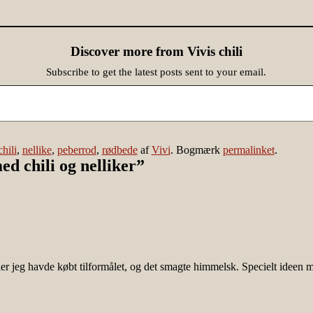
Discover more from Vivis chili
Subscribe to get the latest posts sent to your email.
chili
,
nellike
,
peberrod
,
rødbede
af
Vivi
. Bogmærk
permalinket
.
d chili og nelliker
”
r jeg havde købt tilformålet, og det smagte himmelsk. Specielt ideen med