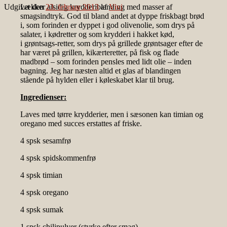
Udgivet den
Lækker alsidig krydderiblanding med masser af
23. februar 2013
af
Vivi
smagsindtryk. God til bland andet at dyppe friskbagt brød
i, som forinden er dyppet i god olivenolie, som drys på
salater, i kødretter og som krydderi i hakket kød,
i grøntsags-retter, som drys på grillede grøntsager efter de
har været på grillen, kikærteretter, på fisk og flade
madbrød – som forinden pensles med lidt olie – inden
bagning. Jeg har næsten altid et glas af blandingen
stående på hylden eller i køleskabet klar til brug.
Ingredienser:
Laves med tørre krydderier, men i sæsonen kan timian og
oregano med succes erstattes af friske.
4 spsk sesamfrø
4 spsk spidskommenfrø
4 spsk timian
4 spsk oregano
4 spsk sumak
1 spsk chilipulver (styrke efter smag)