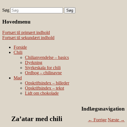
Søg
chili – dyrkning og mad
Vivis chili
Наши партнеры
Hovedmenu
лучшие займы
Fortsæt til primært indhold
Fortsæt til sekundært indhold
Forside
Chili
Chilianvendelse – basics
Dyrkning
Styrkeskala for chili
Ordbog – chilinavne
Mad
Opskriftsindex – billeder
Opskriftsindex – tekst
Lidt om chokolade
Indlægsnavigation
Za’atar med chili
←
Forrige
Næste
→