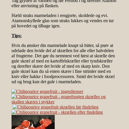
Tag gryden af varmen og rør Pernod i og derefter Atamon
efter anvisning på flasken.
Hæld straks marmeladen i rengjorte, skoldede og evt.
Atamonskyllede glas som straks lukkes og vendes en tur
på hovedet og tilbage igen.
Tips:
Hvis du ønsker din marmelade knapt så bitter, så prøv at
udelade den hvide del af skrællen for alle eller halvdelen
af frugterne. Det gør du nemmest ved først at skrælle den
gule skræl af med en kartoffelskræller eller tyndskræller
og derefter skære det hvide af med en skarp kniv. Den
gule skræl kan du så enten skære i fine strimler med en
kniv eller hakke i foodprocessoren. Smid det hvide skræl
ud og brug kun det gule i marmeladen.