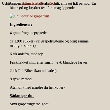
Udgivet den
Grapefrugtmarmelade med chili, anis og lidt pernod. En
2. marts 2013
af
Vivi
bittersød og krydret fest for smagsløgende.
Ingredienser:
4 grapefrugt, usprøjtede
ca 1200 sukker (vej grapefrugterne og brug samme
mængde sukker)
6 tsk anisfrø, med top
Friskhakket chili efter smag – evt. blandede farver
2 tsk Pul Biber (kan udelades)
8 spsk Pernod
Atamon (med mindre du henkoger)
Sådan gør du:
Skyl grapefrugterne godt.