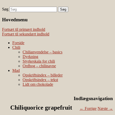
Søg
chili – dyrkning og mad
Vivis chili
Наши партнеры
Hovedmenu
лучшие займы
Fortsæt til primært indhold
Fortsæt til sekundært indhold
Forside
Chili
Chilianvendelse – basics
Dyrkning
Styrkeskala for chili
Ordbog – chilinavne
Mad
Opskriftsindex – billeder
Opskriftsindex – tekst
Lidt om chokolade
Indlægsnavigation
Chiliquorice grapefruit
←
Forrige
Næste
→