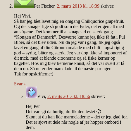
Per Fischer
,
2. marts 2013 kl. 18:39
skriver:
Hej Vivi.
Så har jeg fået lavet mig en omgang Chiliquorice grapefruit.
Og det smager lige så godt som det lyder, det er genialt med
anisfrøene. Det kommer til at smage ad en stærk gang
“Kongen af Danmark”. Desværre kunne jeg ikke få fat i Pul
Biber, så det blev uden. Nu da jeg var i gang, fik jeg også
lavet en gang af din Citronmamalade med chili – også rigtig
god – syrlig, bitter og stærk. Jeg var dog ikke så imponeret af
dit trick, med at blende citronerne og så fiske kerner op
bagefter. Hos mig blev kernerne knust, så det var svært at få
dem op. Så nu er der mamalade til de næste par uger.
Tak for opskrifterne:)
Svar
↓
Vivi
,
2. marts 2013 kl. 18:56
skriver:
Hej Per
Det var sgi da hurtigt du fik den testet 🙂
Skønt at du kan lide marmeladerne – det er jeg glad for.
Det er sjovt at dele når nogle af jer hopper ombord i
dem.