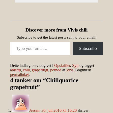
Discover more from Vivis chili
Subscribe to get the latest posts sent to your email.
Type your email…
Subscribe
Dette indlæg blev udgivet i
Opskrifter
,
Sylt
og tagget
anisfrø
,
chili
,
grapefrugt
,
pernod
af
Vivi
. Bogmærk
permalinket
.
4 tanker om “
Chiliquorice
grapefruit
”
Jessen
,
30. juli 2016 kl. 16:20
skriver: