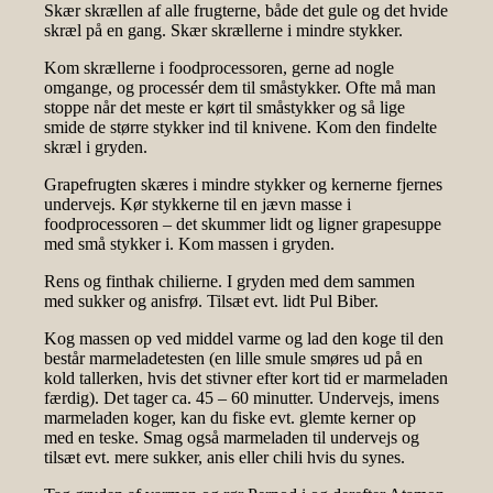
Skær skrællen af alle frugterne, både det gule og det hvide
skræl på en gang. Skær skrællerne i mindre stykker.
Kom skrællerne i foodprocessoren, gerne ad nogle
omgange, og processér dem til småstykker. Ofte må man
stoppe når det meste er kørt til småstykker og så lige
smide de større stykker ind til knivene. Kom den findelte
skræl i gryden.
Grapefrugten skæres i mindre stykker og kernerne fjernes
undervejs. Kør stykkerne til en jævn masse i
foodprocessoren – det skummer lidt og ligner grapesuppe
med små stykker i. Kom massen i gryden.
Rens og finthak chilierne. I gryden med dem sammen
med sukker og anisfrø. Tilsæt evt. lidt Pul Biber.
Kog massen op ved middel varme og lad den koge til den
består marmeladetesten (en lille smule smøres ud på en
kold tallerken, hvis det stivner efter kort tid er marmeladen
færdig). Det tager ca. 45 – 60 minutter. Undervejs, imens
marmeladen koger, kan du fiske evt. glemte kerner op
med en teske. Smag også marmeladen til undervejs og
tilsæt evt. mere sukker, anis eller chili hvis du synes.