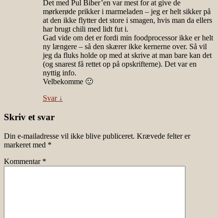
Det med Pul Biber’en var mest for at give de
mørkerøde prikker i marmeladen – jeg er helt sikker på
at den ikke flytter det store i smagen, hvis man da ellers
har brugt chili med lidt fut i.
Gad vide om det er fordi min foodprocessor ikke er helt
ny længere – så den skærer ikke kernerne over. Så vil
jeg da fluks holde op med at skrive at man bare kan det
(og snarest få rettet op på opskrifterne). Det var en
nyttig info.
Velbekomme 🙂
Svar
↓
Skriv et svar
Din e-mailadresse vil ikke blive publiceret.
Krævede felter er
markeret med
*
Kommentar
*