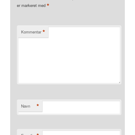
*
er markeret med
*
Kommentar
*
Navn