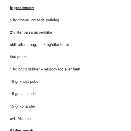
Ingredienser:
5 kg frosne, optøede perleløg
2½ liter balsamicoeddike
chili efter smag, frisk og/eller tørret
500 gr salt
1 kg brunt sukker – muscovado eller farin
15 gr knust peber
15 gr allehånde
15 gr koriander
evt. Atamon
Sådan gør du: