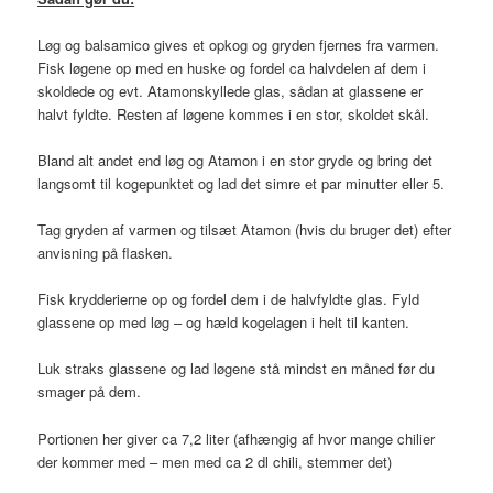
Løg og balsamico gives et opkog og gryden fjernes fra varmen.
Fisk løgene op med en huske og fordel ca halvdelen af dem i
skoldede og evt. Atamonskyllede glas, sådan at glassene er
halvt fyldte. Resten af løgene kommes i en stor, skoldet skål.
Bland alt andet end løg og Atamon i en stor gryde og bring det
langsomt til kogepunktet og lad det simre et par minutter eller 5.
Tag gryden af varmen og tilsæt Atamon (hvis du bruger det) efter
anvisning på flasken.
Fisk krydderierne op og fordel dem i de halvfyldte glas. Fyld
glassene op med løg – og hæld kogelagen i helt til kanten.
Luk straks glassene og lad løgene stå mindst en måned før du
smager på dem.
Portionen her giver ca 7,2 liter (afhængig af hvor mange chilier
der kommer med – men med ca 2 dl chili, stemmer det)