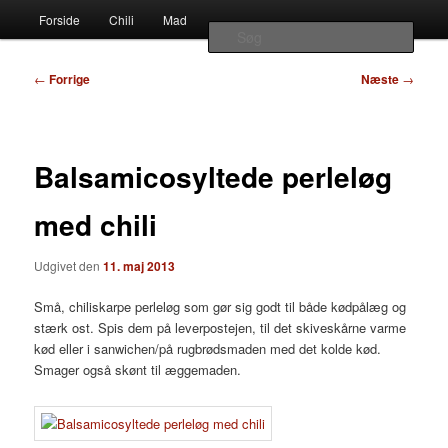
Наши партнеры
Hovedmenu
chili – dyrkning og mad
Forside
Chili
Mad
Fortsæt
Fortsæt
лучшие займы
Søg
til
til
Indlægsnavigation
Vivis chili
←
Forrige
Næste
→
primært
sekundært
indhold
indhold
Balsamicosyltede perleløg
med chili
Udgivet den
11. maj 2013
Små, chiliskarpe perleløg som gør sig godt til både kødpålæg og
stærk ost. Spis dem på leverpostejen, til det skiveskårne varme
kød eller i sanwichen/på rugbrødsmaden med det kolde kød.
Smager også skønt til æggemaden.