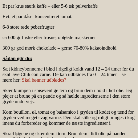
Et par krus stærk kaffe – eller 5-6 tsk pulverkaffe
Evt. et par dåser koncentreret tomat.
6-8 store røde peberfrugter
ca 600 gr friske eller frosne, optøede majskerner
300 gr god mørk chokolade – gerne 70-80% kakaoindhold
Sådan gør du:
Sæt kidneybønnerne i blød i rigeligt koldt vand 12 – 24 timer før du
skal lave Chili con carne. De kan udblødes fra 0 – 24 timer – se
mere her:
Skal bønner udblødes?
Skær klumpen i spisevenlige tern og brun dem i hold i lidt olie. Jeg
plejer at brune på en pande og så hælde ingredienserne i den store
gryde undervejs.
Kom bouillon, øl, tomat og balsamico i gryden til kødet og tænd for
gryden ved meget svag varme. Den skal stille og roligt bringes i kog
imens du forbereder og kommer de næste ingredienser i.
Skræl løgene og skær dem i tern. Brun dem i lidt olie på panden –