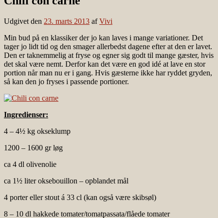
Chili con carne
Udgivet den
23. marts 2013
af
Vivi
Min bud på en klassiker der jo kan laves i mange variationer. Det
tager jo lidt tid og den smager allerbedst dagene efter at den er lavet.
Den er taknemmelig at fryse og egner sig godt til mange gæster, hvis
det skal være nemt. Derfor kan det være en god idé at lave en stor
portion når man nu er i gang. Hvis gæsterne ikke har ryddet gryden,
så kan den jo fryses i passende portioner.
Ingredienser:
4 – 4½ kg okseklump
1200 – 1600 gr løg
ca 4 dl olivenolie
ca 1½ liter oksebouillon – opblandet mål
4 porter eller stout á 33 cl (kan også være skibsøl)
8 – 10 dl hakkede tomater/tomatpassata/flåede tomater