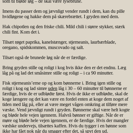
som til bløde løg – de skal være lysebrune.
Imens du passer dem og jævnligt vender rundt i dem, kan du pille
hvidløgene og hakke dem på skærebrættet. I gryden med dem.
Hak chipotlen og den friske chili. Mild chili i større stykker, stærk
chili fint. Kom det i.
Tilsæt røget paprika, kanelstænger, stjerneanis, laurbærblade,
oregano, spidskommen, muscovado og salt.
Tilsæt også de brunede løg når de er færdige.
Bring gryden stille og roligt i kog hvis ikke den er det endnu. Læg
låg på og lad det småsimre stille og roligt – i ca 90 minutter.
Fisk stjerneanis’erne op og kom bønnerne i. Bring igen stille og
roligt i kog og lad simre
uden
låg i 30 – 60 minutter til bønnerne er
færdige, hvis de er udblødte først. Hvis de ikke er udblødte, skal de
koge længere og det kan være en fordel enten at koge dem noget af
tiden med låg på, eller at være meget vågen omkring at tilføre mere
væske. Vend jævnligt rundt i gryden. Bønnerne skal være helt kogte
og bløde hele vejen igennem. Halvrå bønner er giftige. Når de er
møre og bløde hele vejen igennem, er de færdige. Hvis der mangler
vædske undervejs, tilsættes kaffen. Hvis du tygger i en bønne som
ikke har fået nok når du smager efter det, så spyt den ud.