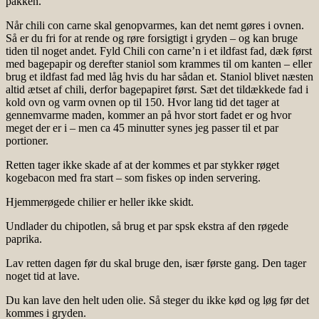
pakken.
Når chili con carne skal genopvarmes, kan det nemt gøres i ovnen.
Så er du fri for at rende og røre forsigtigt i gryden – og kan bruge
tiden til noget andet. Fyld Chili con carne’n i et ildfast fad, dæk først
med bagepapir og derefter staniol som krammes til om kanten – eller
brug et ildfast fad med låg hvis du har sådan et. Staniol blivet næsten
altid ætset af chili, derfor bagepapiret først. Sæt det tildækkede fad i
kold ovn og varm ovnen op til 150. Hvor lang tid det tager at
gennemvarme maden, kommer an på hvor stort fadet er og hvor
meget der er i – men ca 45 minutter synes jeg passer til et par
portioner.
Retten tager ikke skade af at der kommes et par stykker røget
kogebacon med fra start – som fiskes op inden servering.
Hjemmerøgede chilier er heller ikke skidt.
Undlader du chipotlen, så brug et par spsk ekstra af den røgede
paprika.
Lav retten dagen før du skal bruge den, især første gang. Den tager
noget tid at lave.
Du kan lave den helt uden olie. Så steger du ikke kød og løg før det
kommes i gryden.