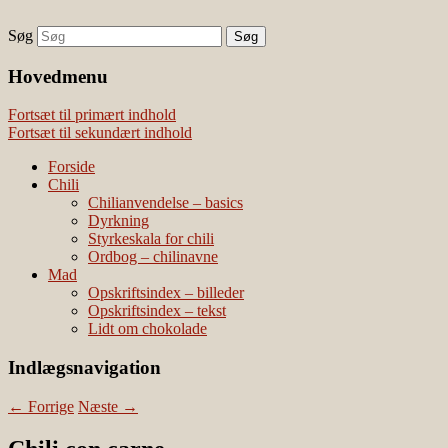
Søg
chili – dyrkning og mad
Vivis chili
Наши партнеры
Hovedmenu
лучшие займы
Fortsæt til primært indhold
Fortsæt til sekundært indhold
Forside
Chili
Chilianvendelse – basics
Dyrkning
Styrkeskala for chili
Ordbog – chilinavne
Mad
Opskriftsindex – billeder
Opskriftsindex – tekst
Lidt om chokolade
Indlægsnavigation
←
Forrige
Næste
→