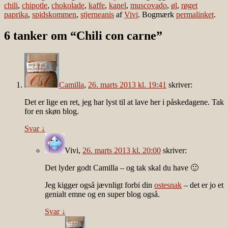
chili
,
chipotle
,
chokolade
,
kaffe
,
kanel
,
muscovado
,
øl
,
røget
paprika
,
spidskommen
,
stjerneanis
af
Vivi
. Bogmærk
permalinket
.
6 tanker om “
Chili con carne
”
Camilla
,
26. marts 2013 kl. 19:41
skriver:
Det er lige en ret, jeg har lyst til at lave her i påskedagene. Tak
for en skøn blog.
Svar
↓
Vivi
,
26. marts 2013 kl. 20:00
skriver:
Det lyder godt Camilla – og tak skal du have 🙂
Jeg kigger også jævnligt forbi din
ostesnak
– det er jo et
genialt emne og en super blog også.
Svar
↓