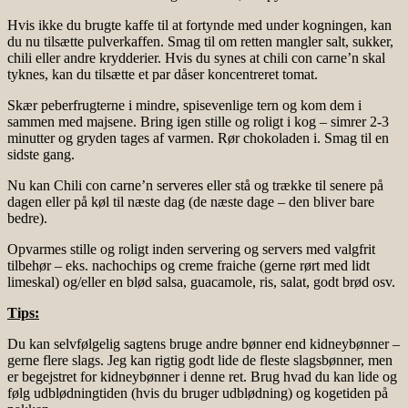
Hvis ikke du brugte kaffe til at fortynde med under kogningen, kan
du nu tilsætte pulverkaffen. Smag til om retten mangler salt, sukker,
chili eller andre krydderier. Hvis du synes at chili con carne’n skal
tyknes, kan du tilsætte et par dåser koncentreret tomat.
Skær peberfrugterne i mindre, spisevenlige tern og kom dem i
sammen med majsene. Bring igen stille og roligt i kog – simrer 2-3
minutter og gryden tages af varmen. Rør chokoladen i. Smag til en
sidste gang.
Nu kan Chili con carne’n serveres eller stå og trække til senere på
dagen eller på køl til næste dag (de næste dage – den bliver bare
bedre).
Opvarmes stille og roligt inden servering og servers med valgfrit
tilbehør – eks. nachochips og creme fraiche (gerne rørt med lidt
limeskal) og/eller en blød salsa, guacamole, ris, salat, godt brød osv.
Tips:
Du kan selvfølgelig sagtens bruge andre bønner end kidneybønner –
gerne flere slags. Jeg kan rigtig godt lide de fleste slagsbønner, men
er begejstret for kidneybønner i denne ret. Brug hvad du kan lide og
følg udblødningtiden (hvis du bruger udblødning) og kogetiden på