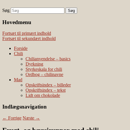
Søg
chili – dyrkning og mad
Vivis chili
Наши партнеры
Hovedmenu
лучшие займы
Fortsæt til primært indhold
Fortsæt til sekundært indhold
Forside
Chili
Chilianvendelse – basics
Dyrkning
Styrkeskala for chili
Ordbog – chilinavne
Mad
Opskriftsindex – billeder
Opskriftsindex – tekst
Lidt om chokolade
Indlægsnavigation
←
Forrige
Næste
→