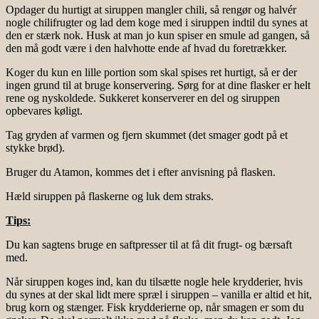
Opdager du hurtigt at siruppen mangler chili, så rengør og halvér
nogle chilifrugter og lad dem koge med i siruppen indtil du synes at
den er stærk nok. Husk at man jo kun spiser en smule ad gangen, så
den må godt være i den halvhotte ende af hvad du foretrækker.
Koger du kun en lille portion som skal spises ret hurtigt, så er der
ingen grund til at bruge konservering. Sørg for at dine flasker er helt
rene og nyskoldede. Sukkeret konserverer en del og siruppen
opbevares køligt.
Tag gryden af varmen og fjern skummet (det smager godt på et
stykke brød).
Bruger du Atamon, kommes det i efter anvisning på flasken.
Hæld siruppen på flaskerne og luk dem straks.
Tips:
Du kan sagtens bruge en saftpresser til at få dit frugt- og bærsaft
med.
Når siruppen koges ind, kan du tilsætte nogle hele krydderier, hvis
du synes at der skal lidt mere spræl i siruppen – vanilla er altid et hit,
brug korn og stænger. Fisk krydderierne op, når smagen er som du