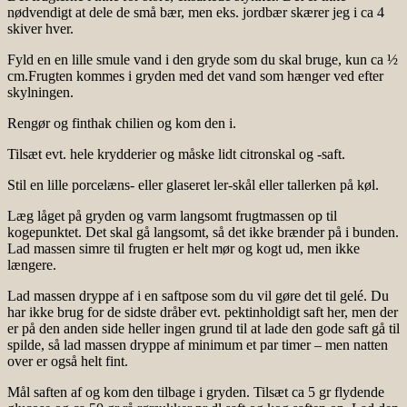
nødvendigt at dele de små bær, men eks. jordbær skærer jeg i ca 4
skiver hver.
Fyld en en lille smule vand i den gryde som du skal bruge, kun ca ½
cm.Frugten kommes i gryden med det vand som hænger ved efter
skylningen.
Rengør og finthak chilien og kom den i.
Tilsæt evt. hele krydderier og måske lidt citronskal og -saft.
Stil en lille porcelæns- eller glaseret ler-skål eller tallerken på køl.
Læg låget på gryden og varm langsomt frugtmassen op til
kogepunktet. Det skal gå langsomt, så det ikke brænder på i bunden.
Lad massen simre til frugten er helt mør og kogt ud, men ikke
længere.
Lad massen dryppe af i en saftpose som du vil gøre det til gelé. Du
har ikke brug for de sidste dråber evt. pektinholdigt saft her, men der
er på den anden side heller ingen grund til at lade den gode saft gå til
spilde, så lad massen dryppe af minimum et par timer – men natten
over er også helt fint.
Mål saften af og kom den tilbage i gryden. Tilsæt ca 5 gr flydende