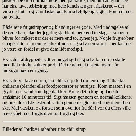
ønsker. De skal normalt ikke med på flaske, men du kan godt. Jeg
har eks. lavet æblesirup med hele kanelstænger i flaskerne – det
virkede fint – og vanillastænger kan selvfølgelig sagten komme med
og pynte.
Både rene frugtsirupper og blandinger er gode. Med undtagelse af
de røde bær, blander jeg dog sjældent mere end to slags – smagen
bliver for mikset når der er mere end to, synes jeg. Nogle frugter/bær
smager efter in mening ikke af nok i sig selv i en sirup – her kan det
jo være en fordel at give dem lidt modspil.
Hvis den afdryppede saft er meget sød i sig selv, kan du jo starte
med lidt mindre sukker pr dl. Det er nemt at tilsætte mere når
indkogningen er i gang.
Hvis du vil lave en ren, hot chilisirup skal du rense og finthakke
chilierne (blender eller foodprocessor er hurtigst). Kom massen i en
gryde med vand som lige dækker. Bring det i kog og lade det
småsimre 10 minutters tid. Sigt massen gennem en normal køkkensi
og pres de sidste rester af saften gennem sigten med bagsiden af en
ske. Mål væsken og fortsæt som ovenfor fra dér hvor du ellers ville
have stået med frugtsaften fra frugt og bær.
Billeder af Jordbær-rabarber-ribs-chili-sirup