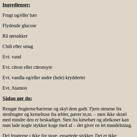
Ingredienser:
Frugt og/eller bær
Flydende glucose
Rå rørsukker
Chili efter smag
Evt. vand
Evt. citron eller citronsyre
Evt. vanilla og/eller andre (hele) krydderier
Evt. Atamon
Sådan gør du:
Rengør frugterne/bærrene og skyl dem godt. Fjern stenene fra
stenfrugter og kernehuse fra æbler, pærer m.m. – men ikke skræl
med mindre den er beskadiget. Sten fra kirsebær og abrikoser kan
man lade nogle stykker koge med af – det giver en let mandelsmag.
Del frugterne i ikke for store, ensartede stykker. Det er ikke