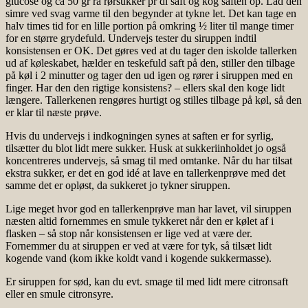
glucose og ca 50 gr rå rørsukker pr dl saft og kog saften op. Lad den
simre ved svag varme til den begynder at tykne let. Det kan tage en
halv times tid for en lille portion på omkring ½ liter til mange timer
for en større grydefuld. Undervejs tester du siruppen indtil
konsistensen er OK. Det gøres ved at du tager den iskolde tallerken
ud af køleskabet, hælder en teskefuld saft på den, stiller den tilbage
på køl i 2 minutter og tager den ud igen og rører i siruppen med en
finger. Har den den rigtige konsistens? – ellers skal den koge lidt
længere. Tallerkenen rengøres hurtigt og stilles tilbage på køl, så den
er klar til næste prøve.
Hvis du undervejs i indkogningen synes at saften er for syrlig,
tilsætter du blot lidt mere sukker. Husk at sukkeriinholdet jo også
koncentreres undervejs, så smag til med omtanke. Når du har tilsat
ekstra sukker, er det en god idé at lave en tallerkenprøve med det
samme det er opløst, da sukkeret jo tykner siruppen.
Lige meget hvor god en tallerkenprøve man har lavet, vil siruppen
næsten altid fornemmes en smule tykkeret når den er kølet af i
flasken – så stop når konsistensen er lige ved at være der.
Fornemmer du at siruppen er ved at være for tyk, så tilsæt lidt
kogende vand (kom ikke koldt vand i kogende sukkermasse).
Er siruppen for sød, kan du evt. smage til med lidt mere citronsaft
eller en smule citronsyre.