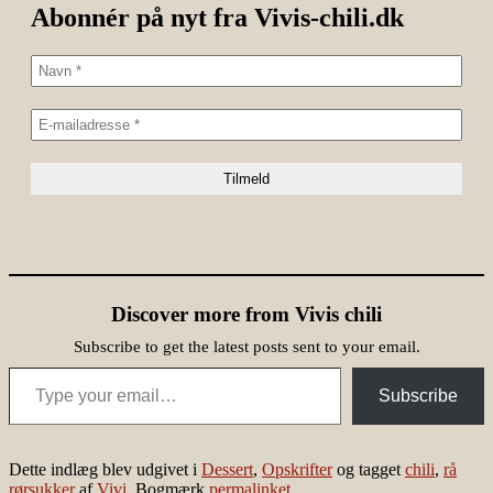
Abonnér på nyt fra Vivis-chili.dk
Discover more from Vivis chili
Subscribe to get the latest posts sent to your email.
Type your email…
Subscribe
Dette indlæg blev udgivet i
Dessert
,
Opskrifter
og tagget
chili
,
rå
rørsukker
af
Vivi
. Bogmærk
permalinket
.