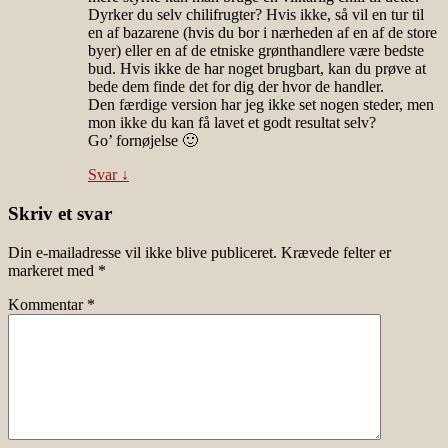
Dyrker du selv chilifrugter? Hvis ikke, så vil en tur til
en af bazarene (hvis du bor i nærheden af en af de store
byer) eller en af de etniske grønthandlere være bedste
bud. Hvis ikke de har noget brugbart, kan du prøve at
bede dem finde det for dig der hvor de handler.
Den færdige version har jeg ikke set nogen steder, men
mon ikke du kan få lavet et godt resultat selv?
Go’ fornøjelse 🙂
Svar
↓
Skriv et svar
Din e-mailadresse vil ikke blive publiceret.
Krævede felter er
markeret med
*
Kommentar
*