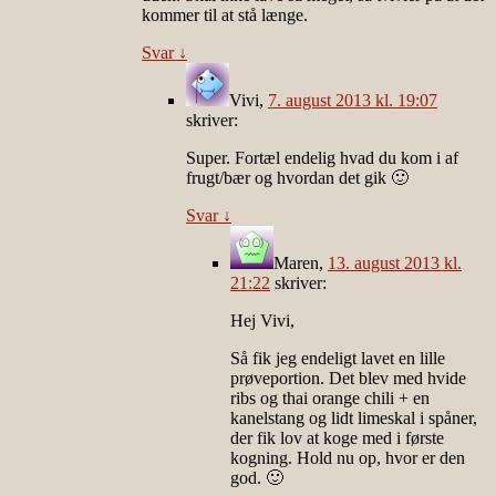
kommer til at stå længe.
Svar
↓
Vivi
,
7. august 2013 kl. 19:07
skriver:
Super. Fortæl endelig hvad du kom i af
frugt/bær og hvordan det gik 🙂
Svar
↓
Maren
,
13. august 2013 kl.
21:22
skriver:
Hej Vivi,
Så fik jeg endeligt lavet en lille
prøveportion. Det blev med hvide
ribs og thai orange chili + en
kanelstang og lidt limeskal i spåner,
der fik lov at koge med i første
kogning. Hold nu op, hvor er den
god. 🙂