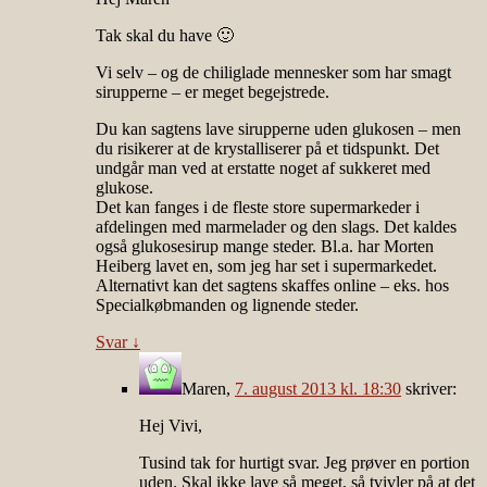
Tak skal du have 🙂
Vi selv – og de chiliglade mennesker som har smagt
sirupperne – er meget begejstrede.
Du kan sagtens lave sirupperne uden glukosen – men
du risikerer at de krystalliserer på et tidspunkt. Det
undgår man ved at erstatte noget af sukkeret med
glukose.
Det kan fanges i de fleste store supermarkeder i
afdelingen med marmelader og den slags. Det kaldes
også glukosesirup mange steder. Bl.a. har Morten
Heiberg lavet en, som jeg har set i supermarkedet.
Alternativt kan det sagtens skaffes online – eks. hos
Specialkøbmanden og lignende steder.
Svar
↓
Maren
,
7. august 2013 kl. 18:30
skriver:
Hej Vivi,
Tusind tak for hurtigt svar. Jeg prøver en portion
uden. Skal ikke lave så meget, så tvivler på at det