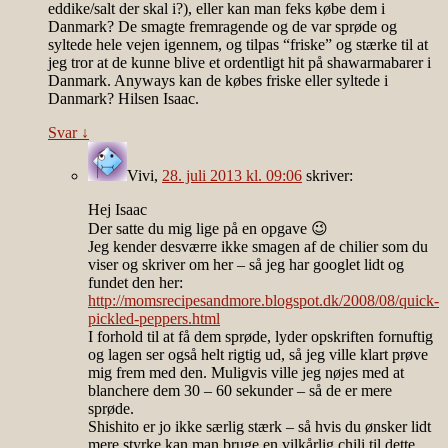
eddike/salt der skal i?), eller kan man feks købe dem i
Danmark? De smagte fremragende og de var sprøde og
syltede hele vejen igennem, og tilpas “friske” og stærke til at
jeg tror at de kunne blive et ordentligt hit på shawarmabarer i
Danmark. Anyways kan de købes friske eller syltede i
Danmark? Hilsen Isaac.
Svar
↓
Vivi
,
28. juli 2013 kl. 09:06
skriver:
Hej Isaac
Der satte du mig lige på en opgave 😉
Jeg kender desværre ikke smagen af de chilier som du
viser og skriver om her – så jeg har googlet lidt og
fundet den her:
http://momsrecipesandmore.blogspot.dk/2008/08/quick-
pickled-peppers.html
I forhold til at få dem sprøde, lyder opskriften fornuftig
og lagen ser også helt rigtig ud, så jeg ville klart prøve
mig frem med den. Muligvis ville jeg nøjes med at
blanchere dem 30 – 60 sekunder – så de er mere
sprøde.
Shishito er jo ikke særlig stærk – så hvis du ønsker lidt
mere styrke kan man bruge en vilkårlig chili til dette.