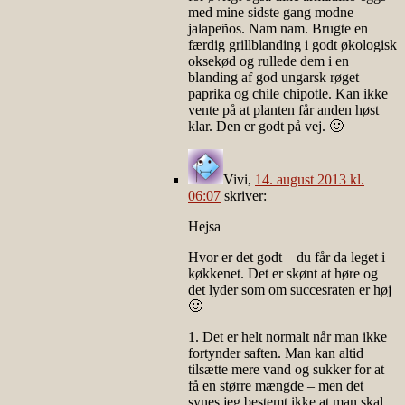
med mine sidste gang modne
jalapeños. Nam nam. Brugte en
færdig grillblanding i godt økologisk
oksekød og rullede dem i en
blanding af god ungarsk røget
paprika og chile chipotle. Kan ikke
vente på at planten får anden høst
klar. Den er godt på vej. 🙂
Vivi
,
14. august 2013 kl.
06:07
skriver:
Hejsa
Hvor er det godt – du får da leget i
køkkenet. Det er skønt at høre og
det lyder som om succesraten er høj
🙂
1. Det er helt normalt når man ikke
fortynder saften. Man kan altid
tilsætte mere vand og sukker for at
få en større mængde – men det
synes jeg bestemt ikke at man skal.