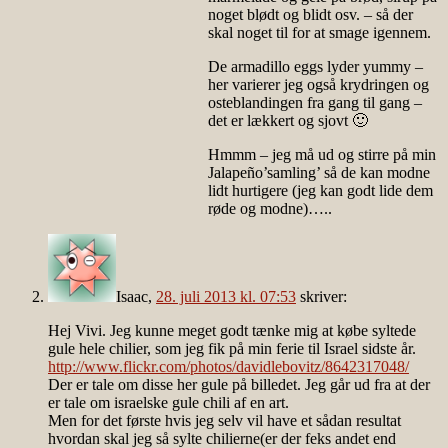
noget blødt og blidt osv. – så der
skal noget til for at smage igennem.
De armadillo eggs lyder yummy –
her varierer jeg også krydringen og
osteblandingen fra gang til gang –
det er lækkert og sjovt 🙂
Hmmm – jeg må ud og stirre på min
Jalapeño’samling’ så de kan modne
lidt hurtigere (jeg kan godt lide dem
røde og modne)…..
Isaac
,
28. juli 2013 kl. 07:53
skriver:
Hej Vivi. Jeg kunne meget godt tænke mig at købe syltede
gule hele chilier, som jeg fik på min ferie til Israel sidste år.
http://www.flickr.com/photos/davidlebovitz/8642317048/
Der er tale om disse her gule på billedet. Jeg går ud fra at der
er tale om israelske gule chili af en art.
Men for det første hvis jeg selv vil have et sådan resultat
hvordan skal jeg så sylte chilierne(er der feks andet end