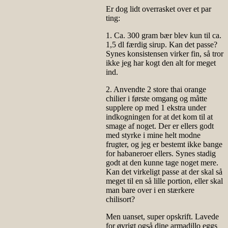
Er dog lidt overrasket over et par
ting:
1. Ca. 300 gram bær blev kun til ca.
1,5 dl færdig sirup. Kan det passe?
Synes konsistensen virker fin, så tror
ikke jeg har kogt den alt for meget
ind.
2. Anvendte 2 store thai orange
chilier i første omgang og måtte
supplere op med 1 ekstra under
indkogningen for at det kom til at
smage af noget. Der er ellers godt
med styrke i mine helt modne
frugter, og jeg er bestemt ikke bange
for habaneroer ellers. Synes stadig
godt at den kunne tage noget mere.
Kan det virkeligt passe at der skal så
meget til en så lille portion, eller skal
man bare over i en stærkere
chilisort?
Men uanset, super opskrift. Lavede
for øvrigt også dine armadillo eggs