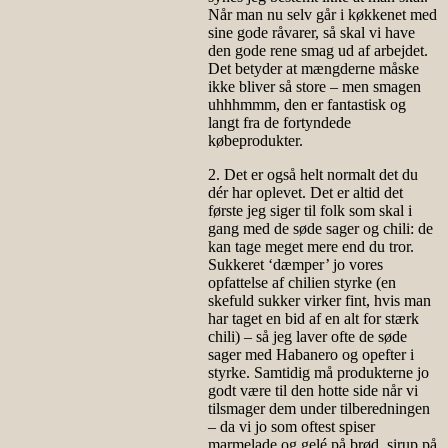
Når man nu selv går i køkkenet med
sine gode råvarer, så skal vi have
den gode rene smag ud af arbejdet.
Det betyder at mængderne måske
ikke bliver så store – men smagen
uhhhmmm, den er fantastisk og
langt fra de fortyndede
købeprodukter.
2. Det er også helt normalt det du
dér har oplevet. Det er altid det
første jeg siger til folk som skal i
gang med de søde sager og chili: de
kan tage meget mere end du tror.
Sukkeret ‘dæmper’ jo vores
opfattelse af chilien styrke (en
skefuld sukker virker fint, hvis man
har taget en bid af en alt for stærk
chili) – så jeg laver ofte de søde
sager med Habanero og opefter i
styrke. Samtidig må produkterne jo
godt være til den hotte side når vi
tilsmager dem under tilberedningen
– da vi jo som oftest spiser
marmelade og gelé på brød, sirup på