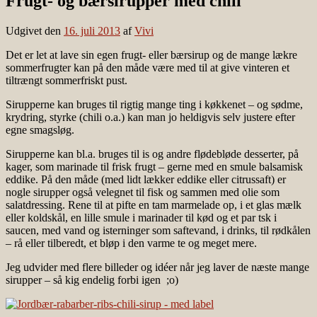
Frugt- og bærsirupper med chili
Udgivet den
16. juli 2013
af
Vivi
Det er let at lave sin egen frugt- eller bærsirup og de mange lækre
sommerfrugter kan på den måde være med til at give vinteren et
tiltrængt sommerfriskt pust.
Sirupperne kan bruges til rigtig mange ting i køkkenet – og sødme,
krydring, styrke (chili o.a.) kan man jo heldigvis selv justere efter
egne smagsløg.
Sirupperne kan bl.a. bruges til is og andre flødebløde desserter, på
kager, som marinade til frisk frugt – gerne med en smule balsamisk
eddike. På den måde (med lidt lækker eddike eller citrussaft) er
nogle sirupper også velegnet til fisk og sammen med olie som
salatdressing. Rene til at pifte en tam marmelade op, i et glas mælk
eller koldskål, en lille smule i marinader til kød og et par tsk i
saucen, med vand og isterninger som saftevand, i drinks, til rødkålen
– rå eller tilberedt, et bløp i den varme te og meget mere.
Jeg udvider med flere billeder og idéer når jeg laver de næste mange
sirupper – så kig endelig forbi igen ;o)