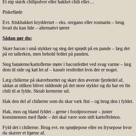
Et nip stærk chilipulver eller hakket chili eller…
Piskefløde
Evt. friskhakket krydderurt – eks. oregano eller rosmarin – brug
hvad du kan lide – alternativt tørret
Sådan gør du:
Skær bacon i små stykker og steg det sprødt på en pande – læg det
på en tallerken, men behold fedtet på panden.
Steg bataterne/kartoflerne møre i baconfedtet ved svag varme – læg
dem til side og køl let af – kassér restfedtet hvis der er noget.
Læg chilierne på skærebrættet og skær den øverste fjerdedel af,
sådan at stilken bliver siddende på det store stykke og du har en fin
chili til at fylde. Skrab kernerne ud.
Hak den del af chilierne som du skar væk fint – og brug den i fyldet.
Hak, mos og bland fyldet – gerne i foodprocessor – juster
konsistensen med fløde – det skal være som stift kartoffelmos.
Fyld det i chilierne. Brug evt. en sprøjtepose eller en frysepose hvor
du skærer et hjørne af.