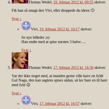
Thomas Wedel
,
19. februar 2012 kl. 09:55
skriver:
Fik han så smagt den Vivi, eller droppede du ideen 🙂
Svar
↓
Vivi
,
19. februar 2012 kl. 10:17
skriver:
Se nye billeder ;o)
Han endte med at spise næsten 3 halve….
Svar
↓
Thomas Wedel
,
17. februar 2012 kl. 16:36
skriver:
Var der ikke noget med, at manden gerne ville have en fyldt
Gul Naga, den kan sagtens spises sådan, så lav bare en til ham
med fyld 😉
Svar
↓
Vivi
,
17. februar 2012 kl. 16:57
skriver: