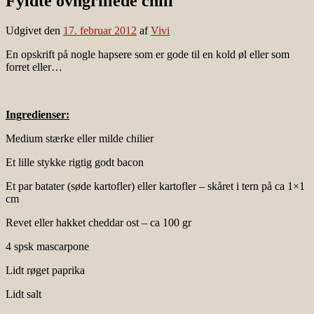
Fyldte ovngrillede chili
Udgivet den
17. februar 2012
af
Vivi
En opskrift på nogle hapsere som er gode til en kold øl eller som
forret eller…
Ingredienser:
Medium stærke eller milde chilier
Et lille stykke rigtig godt bacon
Et par batater (søde kartofler) eller kartofler – skåret i tern på ca 1×1
cm
Revet eller hakket cheddar ost – ca 100 gr
4 spsk mascarpone
Lidt røget paprika
Lidt salt