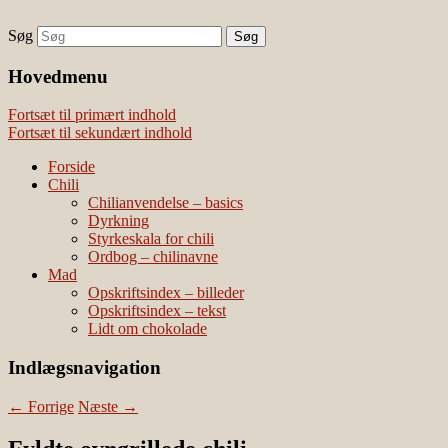
Søg
chili – dyrkning og mad
Vivis chili
Наши партнеры
Hovedmenu
лучшие займы
Fortsæt til primært indhold
Fortsæt til sekundært indhold
Forside
Chili
Chilianvendelse – basics
Dyrkning
Styrkeskala for chili
Ordbog – chilinavne
Mad
Opskriftsindex – billeder
Opskriftsindex – tekst
Lidt om chokolade
Indlægsnavigation
←
Forrige
Næste
→