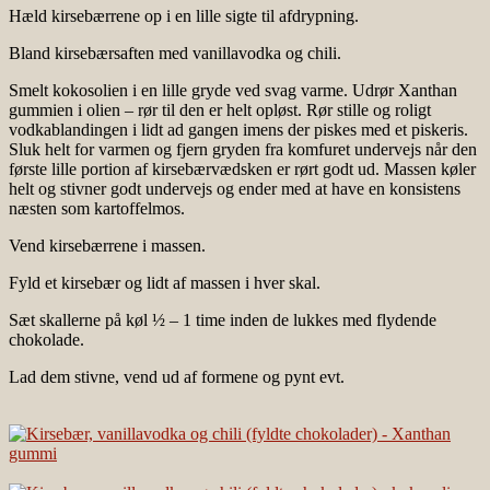
Hæld kirsebærrene op i en lille sigte til afdrypning.
Bland kirsebærsaften med vanillavodka og chili.
Smelt kokosolien i en lille gryde ved svag varme. Udrør Xanthan
gummien i olien – rør til den er helt opløst. Rør stille og roligt
vodkablandingen i lidt ad gangen imens der piskes med et piskeris.
Sluk helt for varmen og fjern gryden fra komfuret undervejs når den
første lille portion af kirsebærvædsken er rørt godt ud. Massen køler
helt og stivner godt undervejs og ender med at have en konsistens
næsten som kartoffelmos.
Vend kirsebærrene i massen.
Fyld et kirsebær og lidt af massen i hver skal.
Sæt skallerne på køl ½ – 1 time inden de lukkes med flydende
chokolade.
Lad dem stivne, vend ud af formene og pynt evt.