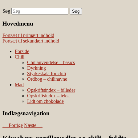
Søg
chili – dyrkning og mad
Vivis chili
Наши партнеры
Hovedmenu
лучшие займы
Fortsæt til primært indhold
Fortsæt til sekundært indhold
Forside
Chili
Chilianvendelse – basics
Dyrkning
Styrkeskala for chili
Ordbog – chilinavne
Mad
Opskriftsindex – billeder
Opskriftsindex – tekst
Lidt om chokolade
Indlægsnavigation
←
Forrige
Næste
→