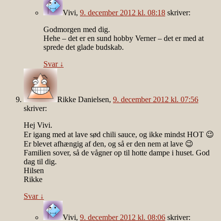
Vivi
,
9. december 2012 kl. 08:18
skriver:
Godmorgen med dig.
Hehe – det er en sund hobby Verner – det er med at
sprede det glade budskab.
Svar
↓
Rikke Danielsen
,
9. december 2012 kl. 07:56
skriver:
Hej Vivi.
Er igang med at lave sød chili sauce, og ikke mindst HOT 😉
Er blevet afhængig af den, og så er den nem at lave 😉
Familien sover, så de vågner op til hotte dampe i huset. God
dag til dig.
Hilsen
Rikke
Svar
↓
Vivi
,
9. december 2012 kl. 08:06
skriver: