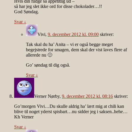
Hvis din fudge så appetitlig ud –
så har jeg slet ikke ord for disse chokolader…!!
God Søndag.
Svar
↓
Vivi
,
9. december 2012 kl. 09:00
skriver:
Tak skal du ha’ Anita – vi er også begge meget
begejstrede for smagen, dem skal der vist laves flere af
allerede nu 🙂
Go’ søndag til dig også.
Svar
↓
Verner Nørby
,
9. december 2012 kl. 08:16
skriver:
Go’morgen Vivi…Du skulle aldrig ha’ lært mig at chili kan
blive til noget yderst spisbart…nu sidder jeg i saksen..hehe…
Kh Verner
Svar
↓