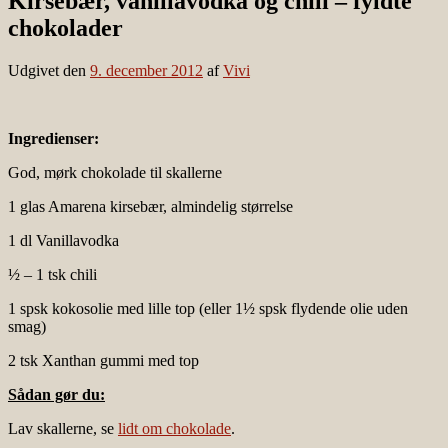
Kirsebær, vanillavodka og chili – fyldte
chokolader
Udgivet den
9. december 2012
af
Vivi
Ingredienser:
God, mørk chokolade til skallerne
1 glas Amarena kirsebær, almindelig størrelse
1 dl Vanillavodka
½ – 1 tsk chili
1 spsk kokosolie med lille top (eller 1½ spsk flydende olie uden
smag)
2 tsk Xanthan gummi med top
Sådan gør du:
Lav skallerne, se
lidt om chokolade
.