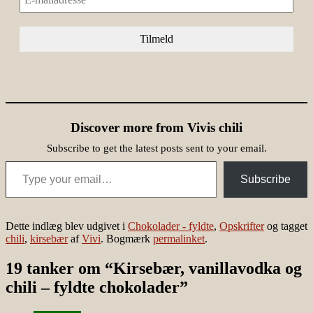
Discover more from Vivis chili
Subscribe to get the latest posts sent to your email.
Type your email…
Subscribe
Dette indlæg blev udgivet i
Chokolader - fyldte
,
Opskrifter
og tagget
chili
,
kirsebær
af
Vivi
. Bogmærk
permalinket
.
19 tanker om “
Kirsebær, vanillavodka og
chili – fyldte chokolader
”