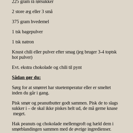
225 gram rå rørsukker
2 store æg eller 3 små
375 gram hvedemel
1 tsk bagepulver
1 tsk natron
Knust chili eller pulver efter smag (jeg bruger 3-4 toptsk
hot pulver)
Evt. ekstra chokolade og chili til pynt
Sådan gør du:
Sørg for at smørret har stuetemperatur eller er smeltet
inden du går i gang.
Pisk smør og peanutbutter godt sammen. Pisk de to slags
sukker i – de skal ikke piskes helt ud, de må gerne knase
meget.
Hak peanuts og chokolade mellemgroft og hæld dem i
smørblandingen sammen med de øvrige ingredienser.