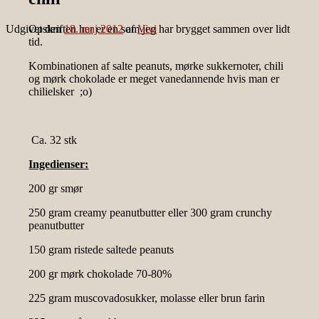
Udgivet den
Opskriften her er en som jeg har brygget sammen over lidt
18. maj 2012
af
Vivi
tid.
Kombinationen af salte peanuts, mørke sukkernoter, chili
og mørk chokolade er meget vanedannende hvis man er
chilielsker ;o)
Ca. 32 stk
Ingedienser:
200 gr smør
250 gram creamy peanutbutter eller 300 gram crunchy
peanutbutter
150 gram ristede saltede peanuts
200 gr mørk chokolade 70-80%
225 gram muscovadosukker, molasse eller brun farin