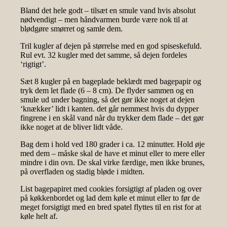
Bland det hele godt – tilsæt en smule vand hvis absolut
nødvendigt – men håndvarmen burde være nok til at
blødgøre smørret og samle dem.
Tril kugler af dejen på størrelse med en god spiseskefuld.
Rul evt. 32 kugler med det samme, så dejen fordeles
‘rigtigt’.
Sæt 8 kugler på en bageplade beklædt med bagepapir og
tryk dem let flade (6 – 8 cm). De flyder sammen og en
smule ud under bagning, så det gør ikke noget at dejen
‘knækker’ lidt i kanten. det går nemmest hvis du dypper
fingrene i en skål vand når du trykker dem flade – det gør
ikke noget at de bliver lidt våde.
Bag dem i hold ved 180 grader i ca. 12 minutter. Hold øje
med dem – måske skal de have et minut eller to mere eller
mindre i din ovn. De skal virke færdige, men ikke brunes,
på overfladen og stadig bløde i midten.
List bagepapiret med cookies forsigtigt af pladen og over
på køkkenbordet og lad dem køle et minut eller to før de
meget forsigtigt med en bred spatel flyttes til en rist for at
køle helt af.