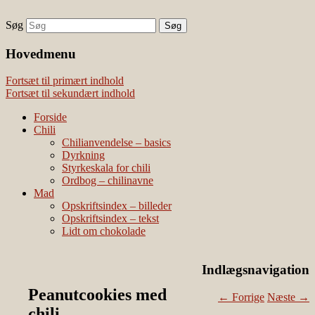
Søg
chili – dyrkning og mad
Vivis chili
Наши партнеры
Hovedmenu
лучшие займы
Fortsæt til primært indhold
Fortsæt til sekundært indhold
Forside
Chili
Chilianvendelse – basics
Dyrkning
Styrkeskala for chili
Ordbog – chilinavne
Mad
Opskriftsindex – billeder
Opskriftsindex – tekst
Lidt om chokolade
Indlægsnavigation
Peanutcookies med
←
Forrige
Næste
→
chili