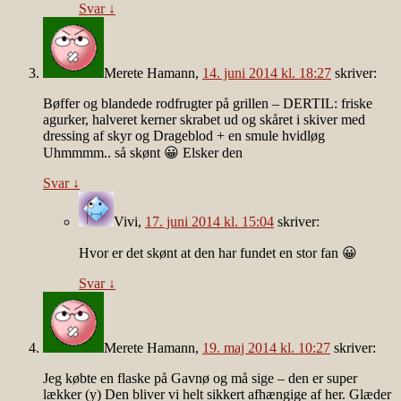
Svar
↓
Merete Hamann
,
14. juni 2014 kl. 18:27
skriver:
Bøffer og blandede rodfrugter på grillen – DERTIL: friske
agurker, halveret kerner skrabet ud og skåret i skiver med
dressing af skyr og Drageblod + en smule hvidløg
Uhmmmm.. så skønt 😀 Elsker den
Svar
↓
Vivi
,
17. juni 2014 kl. 15:04
skriver:
Hvor er det skønt at den har fundet en stor fan 😀
Svar
↓
Merete Hamann
,
19. maj 2014 kl. 10:27
skriver:
Jeg købte en flaske på Gavnø og må sige – den er super
lækker (y) Den bliver vi helt sikkert afhængige af her. Glæder