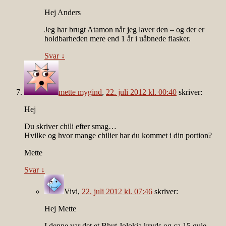
Hej Anders
Jeg har brugt Atamon når jeg laver den – og der er
holdbarheden mere end 1 år i uåbnede flasker.
Svar
↓
mette mygind
,
22. juli 2012 kl. 00:40
skriver:
Hej
Du skriver chili efter smag…
Hvilke og hvor mange chilier har du kommet i din portion?
Mette
Svar
↓
Vivi
,
22. juli 2012 kl. 07:46
skriver:
Hej Mette
I denne var det et Bhut Jolokia kryds og ca 15 gule