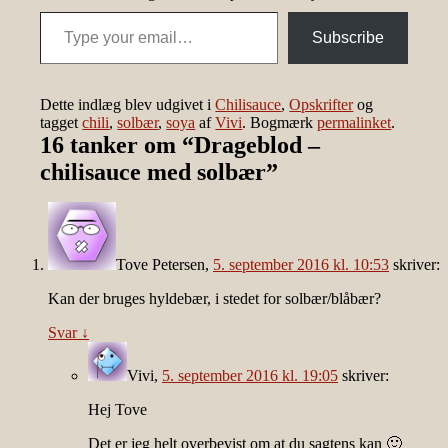
Type your email…
Subscribe
Dette indlæg blev udgivet i
Chilisauce
,
Opskrifter
og
tagget
chili
,
solbær
,
soya
af
Vivi
. Bogmærk
permalinket
.
16 tanker om “
Drageblod –
chilisauce med solbær
”
Tove Petersen
,
5. september 2016 kl. 10:53
skriver:
Kan der bruges hyldebær, i stedet for solbær/blåbær?
Svar
↓
Vivi
,
5. september 2016 kl. 19:05
skriver:
Hej Tove
Det er jeg helt overbevist om at du sagtens kan 🙂