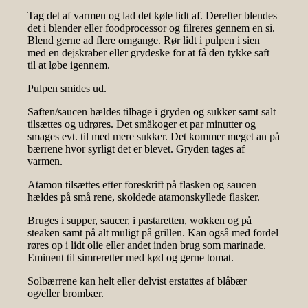
Tag det af varmen og lad det køle lidt af. Derefter blendes
det i blender eller foodprocessor og filreres gennem en si.
Blend gerne ad flere omgange. Rør lidt i pulpen i sien
med en dejskraber eller grydeske for at få den tykke saft
til at løbe igennem.
Pulpen smides ud.
Saften/saucen hældes tilbage i gryden og sukker samt salt
tilsættes og udrøres. Det småkoger et par minutter og
smages evt. til med mere sukker. Det kommer meget an på
bærrene hvor syrligt det er blevet. Gryden tages af
varmen.
Atamon tilsættes efter foreskrift på flasken og saucen
hældes på små rene, skoldede atamonskyllede flasker.
Bruges i supper, saucer, i pastaretten, wokken og på
steaken samt på alt muligt på grillen. Kan også med fordel
røres op i lidt olie eller andet inden brug som marinade.
Eminent til simreretter med kød og gerne tomat.
Solbærrene kan helt eller delvist erstattes af blåbær
og/eller brombær.