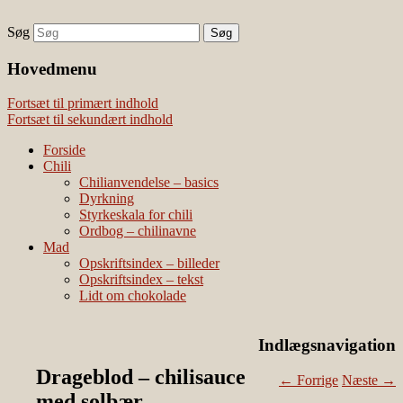
Søg
chili – dyrkning og mad
Vivis chili
Наши партнеры
Hovedmenu
лучшие займы
Fortsæt til primært indhold
Fortsæt til sekundært indhold
Forside
Chili
Chilianvendelse – basics
Dyrkning
Styrkeskala for chili
Ordbog – chilinavne
Mad
Opskriftsindex – billeder
Opskriftsindex – tekst
Lidt om chokolade
Indlægsnavigation
Drageblod – chilisauce
←
Forrige
Næste
→
med solbær