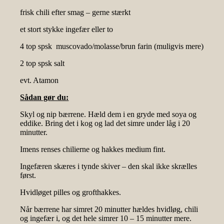
frisk chili efter smag – gerne stærkt
et stort stykke ingefær eller to
4 top spsk muscovado/molasse/brun farin (muligvis mere)
2 top spsk salt
evt. Atamon
Sådan gør du:
Skyl og nip bærrene. Hæld dem i en gryde med soya og
eddike. Bring det i kog og lad det simre under låg i 20
minutter.
Imens renses chilierne og hakkes medium fint.
Ingefæren skæres i tynde skiver – den skal ikke skrælles
først.
Hvidløget pilles og grofthakkes.
Når bærrene har simret 20 minutter hældes hvidløg, chili
og ingefær i, og det hele simrer 10 – 15 minutter mere.