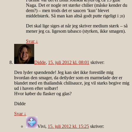
Naga. Det er nogle ret stærke chilier (måske kender du
dem?) – men trods det er saucen ‘kun’ blevet
middelstærk. Så man kan altså godt putte rigeligt i ;o)
Det skal lige siges at når jeg skriver medium stærk – så
mener jeg ca. ligesom tabasco (styrken, ikke smagen).
Svar
↓
Didde
,
15. juli 2012 kl. 08:01
skriver:
Den lyder spændende! Jeg kan slet ikke forestille mig
hvordan den smager, da detlyder som en marmelade der er
blandet med en thailandsk chilisauce, jeg vil starks begive mig
ud i haven efter solbær!
Hvor køber du flasker og glas?
Didde
Svar
↓
Vivi
,
15. juli 2012 kl. 15:25
skriver: