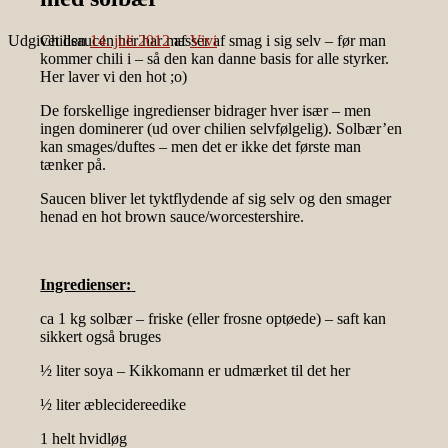
Udgivet den
Chilisaucen her har masser af smag i sig selv – før man
14. juli 2012
af
Vivi
kommer chili i – så den kan danne basis for alle styrker.
Her laver vi den hot ;o)
De forskellige ingredienser bidrager hver især – men
ingen dominerer (ud over chilien selvfølgelig). Solbær’en
kan smages/duftes – men det er ikke det første man
tænker på.
Saucen bliver let tyktflydende af sig selv og den smager
henad en hot brown sauce/worcestershire.
Ingredienser:
ca 1 kg solbær – friske (eller frosne optøede) – saft kan
sikkert også bruges
½ liter soya – Kikkomann er udmærket til det her
½ liter æblecidereedike
1 helt hvidløg