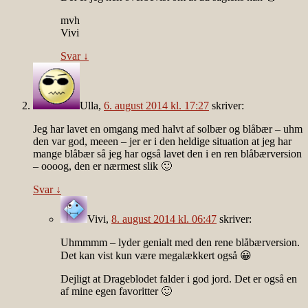
mvh
Vivi
Svar
↓
Ulla
,
6. august 2014 kl. 17:27
skriver:
Jeg har lavet en omgang med halvt af solbær og blåbær – uhm
den var god, meeen – jer er i den heldige situation at jeg har
mange blåbær så jeg har også lavet den i en ren blåbærversion
– oooog, den er nærmest slik 🙂
Svar
↓
Vivi
,
8. august 2014 kl. 06:47
skriver:
Uhmmmm – lyder genialt med den rene blåbærversion.
Det kan vist kun være megalækkert også 😀
Dejligt at Drageblodet falder i god jord. Det er også en
af mine egen favoritter 🙂