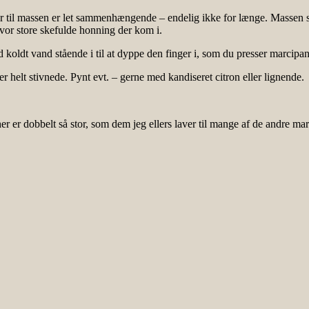
ør til massen er let sammenhængende – endelig ikke for længe. Massen sk
or store skefulde honning der kom i.
 koldt vand stående i til at dyppe den finger i, som du presser marcipan
helt stivnede. Pynt evt. – gerne med kandiseret citron eller lignende.
r dobbelt så stor, som dem jeg ellers laver til mange af de andre marc