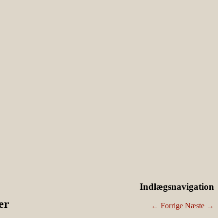
Indlægsnavigation
er
←
Forrige
Næste
→