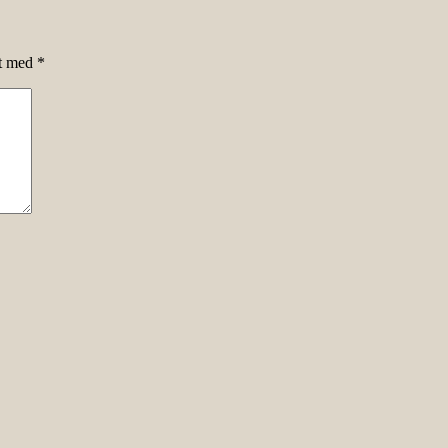
et med
*