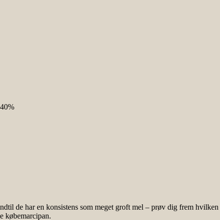
å 40%
dtil de har en konsistens som meget groft mel – prøv dig frem hvilken k
ge købemarcipan.