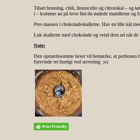
Tilsæt honning, chili, limoncello og citronskal – og k
i – kommer an på hvor fint du malede mandlerne og hv
Pres massen i chokoladeskallerne. Hav en lille kål med
Luk skallerne med chokolade og vend dem ud når de er 
Note:
Den opmærksomme læser vil bemærke, at portionen her e
forsvinde ret hurtigt ved servering ;o)