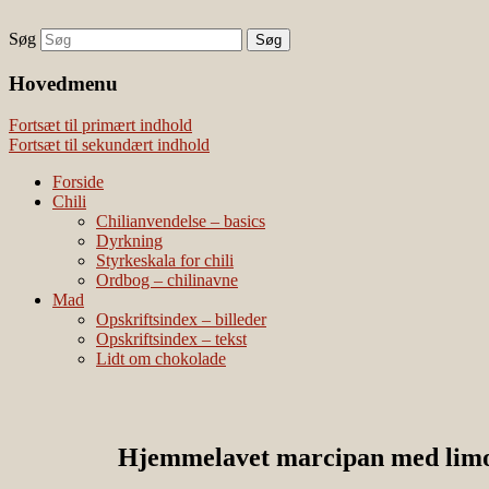
Søg
chili – dyrkning og mad
Vivis chili
Наши партнеры
Hovedmenu
лучшие займы
Fortsæt til primært indhold
Fortsæt til sekundært indhold
Forside
Chili
Chilianvendelse – basics
Dyrkning
Styrkeskala for chili
Ordbog – chilinavne
Mad
Opskriftsindex – billeder
Opskriftsindex – tekst
Lidt om chokolade
Hjemmelavet marcipan med limonce