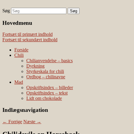
Søg
chili – dyrkning og mad
Vivis chili
Наши партнеры
Hovedmenu
лучшие займы
Fortsæt til primært indhold
Fortsæt til sekundært indhold
Forside
Chili
Chilianvendelse – basics
Dyrkning
Styrkeskala for chili
Ordbog – chilinavne
Mad
Opskriftsindex – billeder
Opskriftsindex – tekst
Lidt om chokolade
Indlægsnavigation
←
Forrige
Næste
→