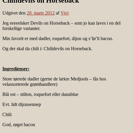
Chilidevils on Horseback
Udgivet den
20. marts 2012
af
Vivi
Jeg eeeeelsker Devils on Horseback – som jo kan laves i en del
forskellige varianter.
Min favorit er med dadler, roquefort, dijon og s’fø’li bacon.
Og der skal da chili i: Chilidevils on Horseback.
Ingredienser:
Store tørrede dadler (gerne de lækre Medjools – fås hos
velassorterede grønthandlere)
Blå ost – stilton, roquefort eller danablue
Evt. lidt dijonsennep
Chili
God, røget bacon