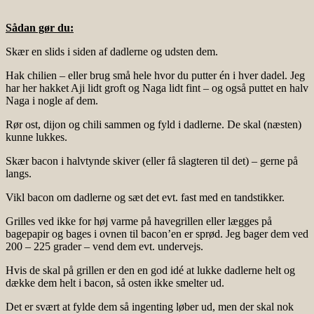
Sådan gør du:
Skær en slids i siden af dadlerne og udsten dem.
Hak chilien – eller brug små hele hvor du putter én i hver dadel. Jeg
har her hakket Aji lidt groft og Naga lidt fint – og også puttet en halv
Naga i nogle af dem.
Rør ost, dijon og chili sammen og fyld i dadlerne. De skal (næsten)
kunne lukkes.
Skær bacon i halvtynde skiver (eller få slagteren til det) – gerne på
langs.
Vikl bacon om dadlerne og sæt det evt. fast med en tandstikker.
Grilles ved ikke for høj varme på havegrillen eller lægges på
bagepapir og bages i ovnen til bacon’en er sprød. Jeg bager dem ved
200 – 225 grader – vend dem evt. undervejs.
Hvis de skal på grillen er den en god idé at lukke dadlerne helt og
dække dem helt i bacon, så osten ikke smelter ud.
Det er svært at fylde dem så ingenting løber ud, men der skal nok