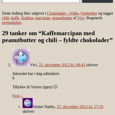
Dette indlæg blev udgivet i
Chokolader - fyldte
,
Opskrifter
og tagget
chili
,
kaffe
,
Kahlua
,
marcipan
,
peanutbutter
af
Vivi
. Bogmærk
permalinket
.
29 tanker om “
Kaffemarcipan med
peanutbutter og chili – fyldte chokolader
”
Vivi
,
25. december 2012 kl. 09:43
skriver:
Juleæslet har i dag udtrukket:
9
Tillykke til Verner (igen) 🙂
Svar
↓
Verner Nørby
,
25. december 2012 kl. 17:19
skriver: