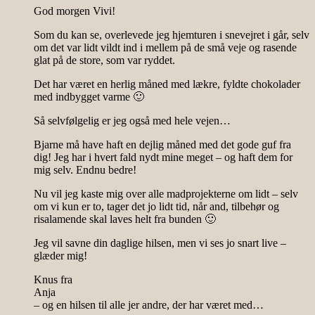
God morgen Vivi!
Som du kan se, overlevede jeg hjemturen i snevejret i går, selv
om det var lidt vildt ind i mellem på de små veje og rasende
glat på de store, som var ryddet.
Det har været en herlig måned med lækre, fyldte chokolader
med indbygget varme 🙂
Så selvfølgelig er jeg også med hele vejen…
Bjarne må have haft en dejlig måned med det gode guf fra
dig! Jeg har i hvert fald nydt mine meget – og haft dem for
mig selv. Endnu bedre!
Nu vil jeg kaste mig over alle madprojekterne om lidt – selv
om vi kun er to, tager det jo lidt tid, når and, tilbehør og
risalamende skal laves helt fra bunden 🙂
Jeg vil savne din daglige hilsen, men vi ses jo snart live –
glæder mig!
Knus fra
Anja
– og en hilsen til alle jer andre, der har været med…