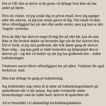
Det er OK blot at skrive at du gerne vil deltage hvis ikke du har
andet på hjerte.
Hvis du vinder, vil jeg sende dig en privat email, hvor jeg spørger
efter din adresse, så jeg kan sende gaven til dig. Din email vil ikke
blive offentliggjort her på sitet eller andre steder, men jeg kan se den
‘bagom’ systemet.
Hvis du ikke har skrevet noget til mig her på sitet før, kan du nok
ikke se din besked dukke op herunder lige når du har skrevet den.
Det er fordi, at jeg skal godkende alle folk første gang de skriver.
Bare rolig – jeg kan godt se både beskeden og tidspunktet den er
skrevet på – og den vil dukke op når jeg har godkendt den – inden
lodtrækningen.
Vindernes navne bliver offentliggjort her på siden. Vinderne får også
besked pr. mail.
Man kan deltage én gang pr lodtrækning.
Jeg forbeholder mig retten til at slette alt lodtrækningsrelateret på
opskrifterne når vi når januar. Jeg lader eventuelle andre
bemærkninger som du måtte have skrevet til opskriften stå.
Alt er fremstillet i et almindeligt husholdningskøkken.