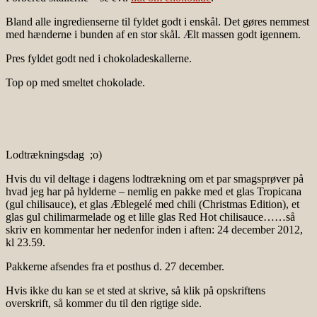
Bland alle ingredienserne til fyldet godt i enskål. Det gøres nemmest
med hænderne i bunden af en stor skål. Ælt massen godt igennem.
Pres fyldet godt ned i chokoladeskallerne.
Top op med smeltet chokolade.
Lodtrækningsdag ;o)
Hvis du vil deltage i dagens lodtrækning om et par smagsprøver på
hvad jeg har på hylderne – nemlig en pakke med et glas Tropicana
(gul chilisauce), et glas Æblegelé med chili (Christmas Edition), et
glas gul chilimarmelade og et lille glas Red Hot chilisauce……så
skriv en kommentar her nedenfor inden i aften: 24 december 2012,
kl 23.59.
Pakkerne afsendes fra et posthus d. 27 december.
Hvis ikke du kan se et sted at skrive, så klik på opskriftens
overskrift, så kommer du til den rigtige side.