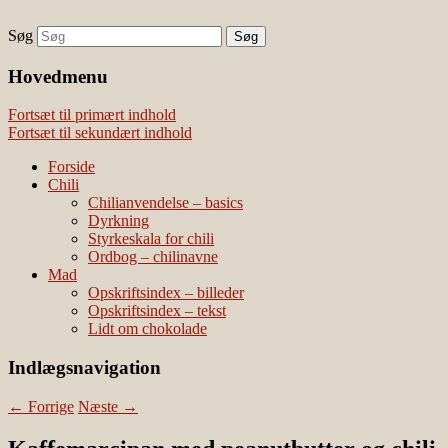
Søg
chili – dyrkning og mad
Vivis chili
Наши партнеры
Hovedmenu
лучшие займы
Fortsæt til primært indhold
Fortsæt til sekundært indhold
Forside
Chili
Chilianvendelse – basics
Dyrkning
Styrkeskala for chili
Ordbog – chilinavne
Mad
Opskriftsindex – billeder
Opskriftsindex – tekst
Lidt om chokolade
Indlægsnavigation
←
Forrige
Næste
→