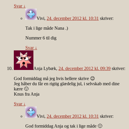
Svar
↓
Vivi
,
24. december 2012 kl. 10:31
skriver:
Tak i lige måde Nana .)
Nummer 6 til dig
Svar
↓
Anja Lybæk
,
24. december 2012 kl. 09:39
skriver:
God formiddag må jeg hvis hellere skrive 😉
Jeg håber du får en rigtig glædelig jul, i selvskab med dine
kære 🙂
Knus fra Anja
Svar
↓
Vivi
,
24. december 2012 kl. 10:31
skriver:
God formiddag Anja og tak i lige måde 🙂