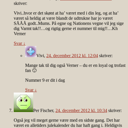
skriver:
Vivi..hvor er det skønt at ha’ været med i din leg, og at ha’
været så heldig at være blandt de udtrukne har jo været
SÅÅÅ godt..Mums. På egne og Nationens vegne vil jeg sige
dig Varmt tak!!…og rigtig gerne et nummer til mig!!…Kh
Verner
Svar
↓
Vivi
,
24. december 2012 kl. 12:04
skriver:
Mange tak til dig også Verner – du er en loyal og trofast
fan 🙂
Nummer 9 er dit i dag
Svar
↓
Per Fischer
,
24. december 2012 kl. 10:34
skriver:
Også jeg vil meget gerne være med en sidste gang. Det har
været en alletiders julekalender du har haft gang i. Heldigvis