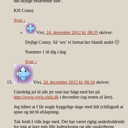
din dejlige belærende side .
KH Conny
Svar
↓
Vivi
,
24. december 2012 kl. 08:35
skriver:
Dejligt Conny. Så ‘ses’ vi fortsat her blandt andet 🙂
Nummer 1 til dig i dag
Svar
↓
Vivi
,
24. december 2012 kl. 06:16
skriver:
Glædelig jul til alle jer som har fulgt med her på
http://www.vivis-chili.dk
i december (og resten af året).
Jeg håber at I får nogle hyggelige dage med lidt (chili)godt at
spise og tid til afslapning.
Tak fordi I ville lege med. Det har været rigtig underholdende
for mig at lave min lille lodtrækning og alle opskrifterne.