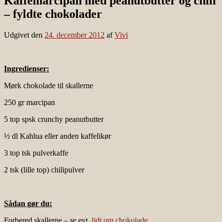
Kaffemarcipan med peanutbutter og chili
– fyldte chokolader
Udgivet den
24. december 2012
af
Vivi
Ingredienser:
Mørk chokolade til skallerne
250 gr marcipan
5 top spsk crunchy peanutbutter
½ dl Kahlua eller anden kaffelikør
3 top tsk pulverkaffe
2 tsk (lille top) chilipulver
Sådan gør du:
Forbered skallerne – se evt.
lidt om chokolade
.