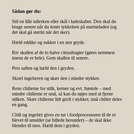
Sådan gør du:
Stil en lille tallerken eller skål i køleskabet. Den skal du
bruge senere når du tester tykkelsen på marmeladen (og
det skal gå stærkt når det sker).
Hæld eddike og sukker i en stor gryde.
Riv skallen af de to halve citrusfrugter (gøres nemmest
imens de er hele). Gem skallen til senere.
Pres saften og hæld den i gryden.
Skræl ingefæren og skær den i mindre stykker.
Rens chilierne for stilk, kerner og evt. frøstole – med
mindre chilierne er små, så kan du nøjes med at fjerne
stilken. Skær chilierne lidt groft i stykker, små chilier deles
en gang.
Chili og ingefær gives en tur i foodprocessoren til de er
blevet til smulder (se billede herunder) – de skal ikke
blendes til mos. Hæld dem i gryden.