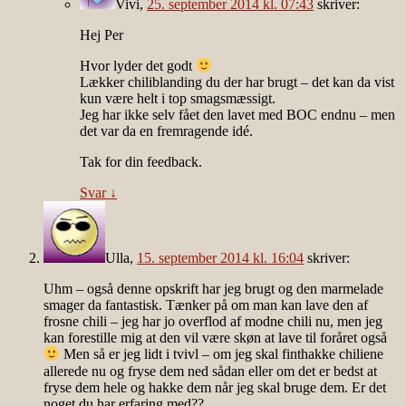
Vivi
,
25. september 2014 kl. 07:43
skriver:
Hej Per
Hvor lyder det godt
Lækker chiliblanding du der har brugt – det kan da vist
kun være helt i top smagsmæssigt.
Jeg har ikke selv fået den lavet med BOC endnu – men
det var da en fremragende idé.
Tak for din feedback.
Svar
↓
Ulla
,
15. september 2014 kl. 16:04
skriver:
Uhm – også denne opskrift har jeg brugt og den marmelade
smager da fantastisk. Tænker på om man kan lave den af
frosne chili – jeg har jo overflod af modne chili nu, men jeg
kan forestille mig at den vil være skøn at lave til foråret også
Men så er jeg lidt i tvivl – om jeg skal finthakke chiliene
allerede nu og fryse dem ned sådan eller om det er bedst at
fryse dem hele og hakke dem når jeg skal bruge dem. Er det
noget du har erfaring med??