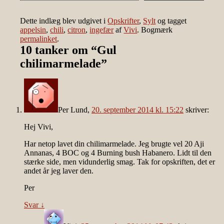
Dette indlæg blev udgivet i
Opskrifter
,
Sylt
og tagget
appelsin
,
chili
,
citron
,
ingefær
af
Vivi
. Bogmærk
permalinket
.
10 tanker om “
Gul
chilimarmelade
”
Per Lund
,
20. september 2014 kl. 15:22
skriver:
Hej Vivi,
Har netop lavet din chilimarmelade. Jeg brugte vel 20 Aji
Annanas, 4 BOC og 4 Burning bush Habanero. Lidt til den
stærke side, men vidunderlig smag. Tak for opskriften, det er
andet år jeg laver den.
Per
Svar
↓