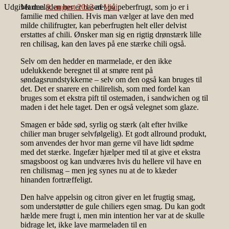
Udgivet den
Marmeladen her er baseret på peberfrugt, som jo er i
9. august 2012
af
Vivi
familie med chilien. Hvis man vælger at lave den med
milde chilifrugter, kan peberfrugten helt eller delvist
erstattes af chili. Ønsker man sig en rigtig drønstærk lille
ren chilisag, kan den laves på ene stærke chili også.
Selv om den hedder en marmelade, er den ikke
udelukkende beregnet til at smøre rent på
søndagsrundstykkerne – selv om den også kan bruges til
det. Det er snarere en chilirelish, som med fordel kan
bruges som et ekstra pift til ostemaden, i sandwichen og til
maden i det hele taget. Den er også velegnet som glaze.
Smagen er både sød, syrlig og stærk (alt efter hvilke
chilier man bruger selvfølgelig). Et godt allround produkt,
som anvendes der hvor man gerne vil have lidt sødme
med det stærke. Ingefær hjælper med til at give et ekstra
smagsboost og kan undværes hvis du hellere vil have en
ren chilismag – men jeg synes nu at de to klæder
hinanden fortræffeligt.
Den halve appelsin og citron giver en let frugtig smag,
som understøtter de gule chiliers egen smag. Du kan godt
hælde mere frugt i, men min intention her var at de skulle
bidrage let, ikke lave marmeladen til en