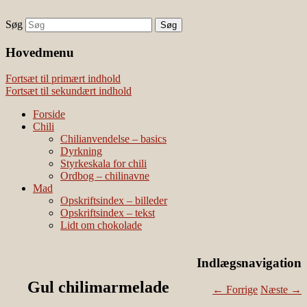
Søg
chili – dyrkning og mad
Vivis chili
Наши партнеры
Hovedmenu
лучшие займы
Fortsæt til primært indhold
Fortsæt til sekundært indhold
Forside
Chili
Chilianvendelse – basics
Dyrkning
Styrkeskala for chili
Ordbog – chilinavne
Mad
Opskriftsindex – billeder
Opskriftsindex – tekst
Lidt om chokolade
Indlægsnavigation
Gul chilimarmelade
←
Forrige
Næste
→