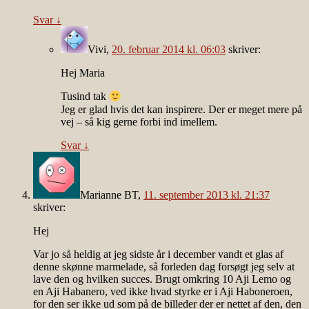
Svar
↓
Vivi
,
20. februar 2014 kl. 06:03
skriver:
Hej Maria
Tusind tak
Jeg er glad hvis det kan inspirere. Der er meget mere på
vej – så kig gerne forbi ind imellem.
Svar
↓
Marianne BT
,
11. september 2013 kl. 21:37
skriver:
Hej
Var jo så heldig at jeg sidste år i december vandt et glas af
denne skønne marmelade, så forleden dag forsøgt jeg selv at
lave den og hvilken succes. Brugt omkring 10 Aji Lemo og
en Aji Habanero, ved ikke hvad styrke er i Aji Haboneroen,
for den ser ikke ud som på de billeder der er nettet af den, den