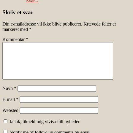
Svar
↓
Skriv et svar
Din e-mailadresse vil ikke blive publiceret.
Krævede felter er
markeret med
*
Kommentar
*
Navn
*
E-mail
*
Websted
Ja tak, tilmeld mig vivis-chili nyheder.
Notify me of follow-up comments by email.