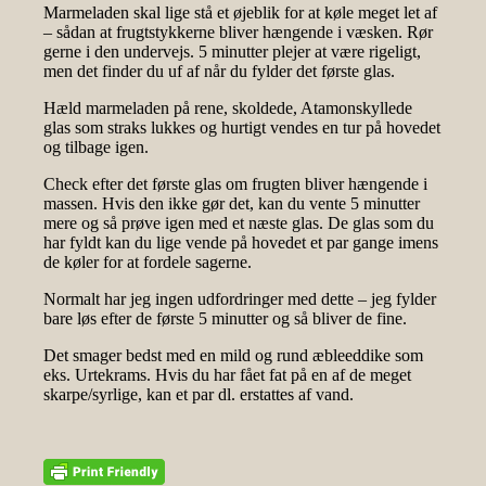
Marmeladen skal lige stå et øjeblik for at køle meget let af
– sådan at frugtstykkerne bliver hængende i væsken. Rør
gerne i den undervejs. 5 minutter plejer at være rigeligt,
men det finder du uf af når du fylder det første glas.
Hæld marmeladen på rene, skoldede, Atamonskyllede
glas som straks lukkes og hurtigt vendes en tur på hovedet
og tilbage igen.
Check efter det første glas om frugten bliver hængende i
massen. Hvis den ikke gør det, kan du vente 5 minutter
mere og så prøve igen med et næste glas. De glas som du
har fyldt kan du lige vende på hovedet et par gange imens
de køler for at fordele sagerne.
Normalt har jeg ingen udfordringer med dette – jeg fylder
bare løs efter de første 5 minutter og så bliver de fine.
Det smager bedst med en mild og rund æbleeddike som
eks. Urtekrams. Hvis du har fået fat på en af de meget
skarpe/syrlige, kan et par dl. erstattes af vand.