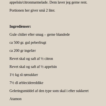
appelsin/citronmarmelade. Dem laver jeg gerne rent.
Portionen her giver små 2 liter.
Ingredienser:
Gule chilier efter smag – gerne blandede
ca 500 gr. gul peberfrugt
ca 200 gr ingefær
Revet skal og saft af ½ citron
Revet skal og saft af ½ appelsin
1½ kg rå rørsukker
7½ dl æblecidereddike
Geleringsmiddel af den type som skal i efter sukkeret
Atamon