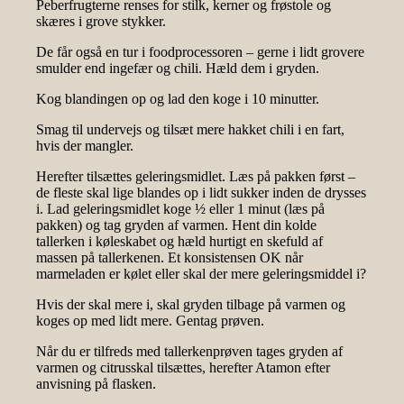
Peberfrugterne renses for stilk, kerner og frøstole og
skæres i grove stykker.
De får også en tur i foodprocessoren – gerne i lidt grovere
smulder end ingefær og chili. Hæld dem i gryden.
Kog blandingen op og lad den koge i 10 minutter.
Smag til undervejs og tilsæt mere hakket chili i en fart,
hvis der mangler.
Herefter tilsættes geleringsmidlet. Læs på pakken først –
de fleste skal lige blandes op i lidt sukker inden de drysses
i. Lad geleringsmidlet koge ½ eller 1 minut (læs på
pakken) og tag gryden af varmen. Hent din kolde
tallerken i køleskabet og hæld hurtigt en skefuld af
massen på tallerkenen. Et konsistensen OK når
marmeladen er kølet eller skal der mere geleringsmiddel i?
Hvis der skal mere i, skal gryden tilbage på varmen og
koges op med lidt mere. Gentag prøven.
Når du er tilfreds med tallerkenprøven tages gryden af
varmen og citrusskal tilsættes, herefter Atamon efter
anvisning på flasken.