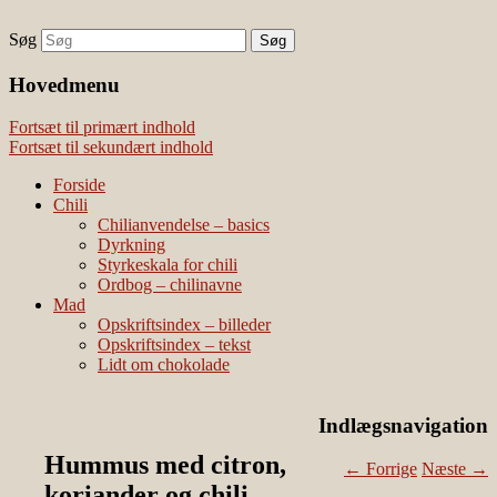
Søg
chili – dyrkning og mad
Vivis chili
Наши партнеры
Hovedmenu
лучшие займы
Fortsæt til primært indhold
Fortsæt til sekundært indhold
Forside
Chili
Chilianvendelse – basics
Dyrkning
Styrkeskala for chili
Ordbog – chilinavne
Mad
Opskriftsindex – billeder
Opskriftsindex – tekst
Lidt om chokolade
Indlægsnavigation
Hummus med citron,
←
Forrige
Næste
→
koriander og chili