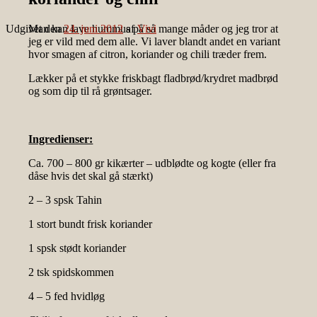
Udgivet den
Man kan lave hummus på så mange måder og jeg tror at
24. juni 2012
af
Vivi
jeg er vild med dem alle. Vi laver blandt andet en variant
hvor smagen af citron, koriander og chili træder frem.
Lækker på et stykke friskbagt fladbrød/krydret madbrød
og som dip til rå grøntsager.
Ingredienser:
Ca. 700 – 800 gr kikærter – udblødte og kogte (eller fra
dåse hvis det skal gå stærkt)
2 – 3 spsk Tahin
1 stort bundt frisk koriander
1 spsk stødt koriander
2 tsk spidskommen
4 – 5 fed hvidløg