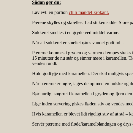
Sådan gør du:
Lav evt. en portion
chili-mandel-krokant.
Pærene skylles og skrælles. Lad stilken sidde. Store 
Sukkeret smeltes i en gryde ved middel varme.
Når alt sukkeret er smeltet røres vandet godt ud i.
Pærerne kommes i gryden og varmen dæmpes straks til 
15 minutter de nu står og simrer møre i karamellen. Ti
vendes rundt.
Hold godt øje med karamellen. Der skal muligvis spæd
Når pærerne er møre, tages de op med en hulske og dr
Rør hurtigt smørret i karamellen i gryden og fjern den
Lige inden servering piskes fløden stiv og vendes med k
Hvis karamellen er blevet lidt rigeligt stiv af at stå –
Servér pærerne med fløde/karamelblandngen og drys 