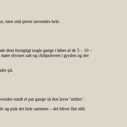
 ske, men små pærer anvendes hele.
e dem forsigtigt nogle gange i løbet af de 5 – 10 –
møre drysses salt og chilipulveret i gryden og der
nder på.
vendes rundt et par gange så den laver ‘striber’.
de og pisk det hele sammen – det bliver fint stift.