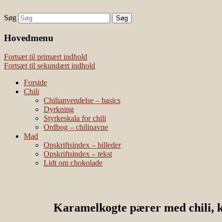
Søg
chili – dyrkning og mad
Vivis chili
Наши партнеры
Hovedmenu
лучшие займы
Fortsæt til primært indhold
Fortsæt til sekundært indhold
Forside
Chili
Chilianvendelse – basics
Dyrkning
Styrkeskala for chili
Ordbog – chilinavne
Mad
Opskriftsindex – billeder
Opskriftsindex – tekst
Lidt om chokolade
Karamelkogte pærer med chili, 