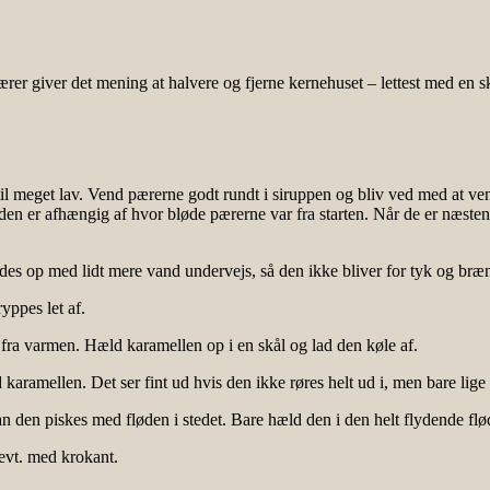
pærer giver det mening at halvere og fjerne kernehuset – lettest med en
meget lav. Vend pærerne godt rundt i siruppen og bliv ved med at vend
den er afhængig af hvor bløde pærerne var fra starten. Når de er næsten 
es op med lidt mere vand undervejs, så den ikke bliver for tyk og bræ
yppes let af.
 fra varmen. Hæld karamellen op i en skål og lad den køle af.
aramellen. Det ser fint ud hvis den ikke røres helt ud i, men bare lige 
 kan den piskes med fløden i stedet. Bare hæld den i den helt flydende flø
evt. med krokant.