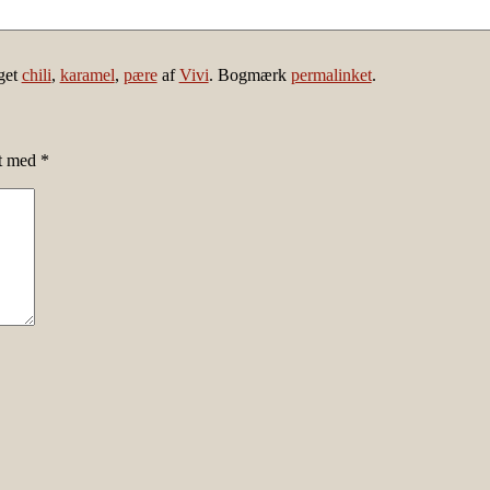
get
chili
,
karamel
,
pære
af
Vivi
. Bogmærk
permalinket
.
et med
*