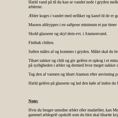
Hæld vand på til du kan se vandet nede i gryden mell
æblerne.
Æbler koges i vandet med nelliker og kanel til de er g
Massen afdryppes i en saftpose minimum et par timer 
Skold glassene og skyl dem evt. i Atamonvand.
Finthak chilien.
Saften måles af og kommes i gryden. Målet skal du bruge
Tilsæt sukker og chili og giv geléen et opkog i et minu
på syrligheden i æbler og dermed hvor meget sukker de
Tag den af varmen og tilsæt Atamon efter anvisning på
Hæld geléen på glassene og lad den køle af inden du 
Note:
Hvis du bruger umodne æbler eller madæbler, kan Melati
gammel æblegelé opskrift som du blot skal tilsætte kry