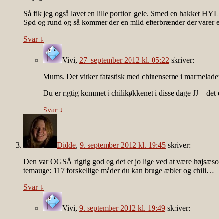
Så fik jeg også lavet en lille portion gele. Smed en hakket HYLP
Sød og rund og så kommer der en mild efterbrænder der varer et 
Svar
↓
Vivi
,
27. september 2012 kl. 05:22
skriver:
Mums. Det virker fatastisk med chinenserne i marmelader
Du er rigtig kommet i chilikøkkenet i disse dage JJ – det 
Svar
↓
Didde
,
9. september 2012 kl. 19:45
skriver:
Den var OGSÅ rigtig god og det er jo lige ved at være højsæson 
temauge: 117 forskellige måder du kan bruge æbler og chili…
Svar
↓
Vivi
,
9. september 2012 kl. 19:49
skriver: