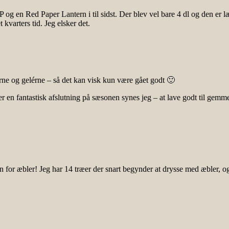
 og en Red Paper Lantern i til sidst. Der blev vel bare 4 dl og den er l
kvarters tid. Jeg elsker det.
ne og gelérne – så det kan visk kun være gået godt 🙂
er en fantastisk afslutning på sæsonen synes jeg – at lave godt til gemm
for æbler! Jeg har 14 træer der snart begynder at drysse med æbler, og i