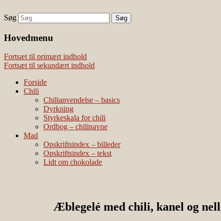
Søg
chili – dyrkning og mad
Vivis chili
Наши партнеры
Hovedmenu
лучшие займы
Fortsæt til primært indhold
Fortsæt til sekundært indhold
Forside
Chili
Chilianvendelse – basics
Dyrkning
Styrkeskala for chili
Ordbog – chilinavne
Mad
Opskriftsindex – billeder
Opskriftsindex – tekst
Lidt om chokolade
Æblegelé med chili, kanel og nell