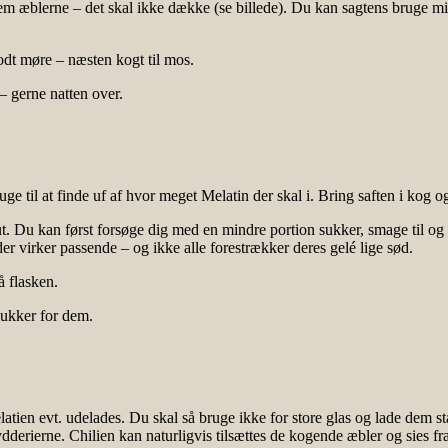
em æblerne – det skal ikke dække (se billede). Du kan sagtens bruge mi
odt møre – næsten kogt til mos.
– gerne natten over.
 til at finde uf af hvor meget Melatin der skal i. Bring saften i kog og
t. Du kan først forsøge dig med en mindre portion sukker, smage til og h
r virker passende – og ikke alle forestrækker deres gelé lige sød.
 flasken.
lukker for dem.
en evt. udelades. Du skal så bruge ikke for store glas og lade dem stå 
dderierne. Chilien kan naturligvis tilsættes de kogende æbler og sies fra