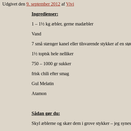
Udgivet den
9. september 2012
af
Vivi
Ingredienser:
1 – 1½ kg æbler, gerne madæbler
Vand
7 små stænger kanel eller tilsvarende stykker af en stø
1½ toptsk hele nelliker
750 – 1000 gr sukker
frisk chili efter smag
Gul Melatin
Atamon
Sådan gør du:
Skyl æblerne og skær dem i grove stykker – jeg synes