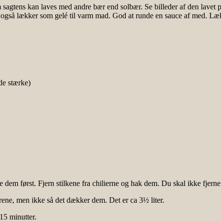
sagtens kan laves med andre bær end solbær. Se billeder af den lavet p
r også lækker som gelé til varm mad. God at runde en sauce af med. Læk
de stærke)
dem først. Fjern stilkene fra chilierne og hak dem. Du skal ikke fjerne 
ene, men ikke så det dækker dem. Det er ca 3½ liter.
15 minutter.