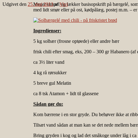
Udgivet den
25. maj 2013
Meget simpel og lækker basisopskrift på bærgelé, som 
af
Vivi
med lidt smør eller på ost, kødpålæg, postej m.m. – e
Ingredienser:
5 kg solbær (frosne optøede) eller andre bær
frisk chili efter smag, eks, 200 – 300 gr Habanero (af 
ca 3½ liter vand
4 kg rå rørsukker
5 breve gul Melatin
ca 8 tsk Atamon + lidt til glassene
Sådan gør du:
Kom bærrene i en stor gryde. Du behøver ikke at ribbe 
Tilsæt vand sådan at man kan se det nede mellem bærr
Bring gryden i kog og lad det småkoge under låg i ca 