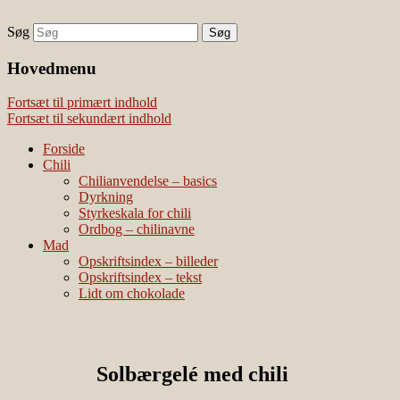
Søg
chili – dyrkning og mad
Vivis chili
Наши партнеры
Hovedmenu
лучшие займы
Fortsæt til primært indhold
Fortsæt til sekundært indhold
Forside
Chili
Chilianvendelse – basics
Dyrkning
Styrkeskala for chili
Ordbog – chilinavne
Mad
Opskriftsindex – billeder
Opskriftsindex – tekst
Lidt om chokolade
Solbærgelé med chili