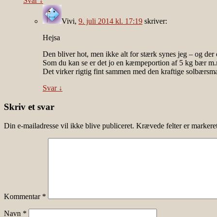
Svar
↓
Vivi
,
9. juli 2014 kl. 17:19
skriver:
Hejsa
Den bliver hot, men ikke alt for stærk synes jeg – og der
Som du kan se er det jo en kæmpeportion af 5 kg bær m.m
Det virker rigtig fint sammen med den kraftige solbærsm
Svar
↓
Skriv et svar
Din e-mailadresse vil ikke blive publiceret.
Krævede felter er marker
Kommentar
*
Navn
*