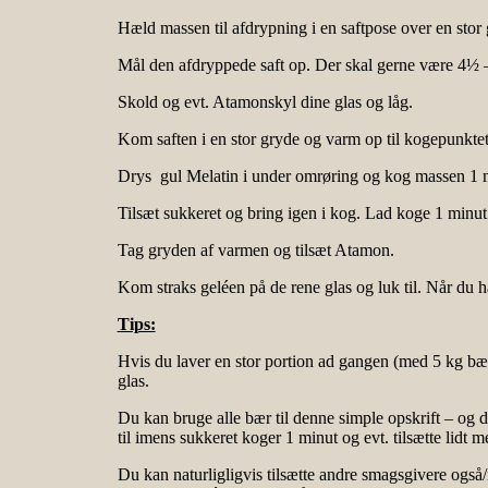
Hæld massen til afdrypning i en saftpose over en stor 
Mål den afdryppede saft op. Der skal gerne være 4½ – 
Skold og evt. Atamonskyl dine glas og låg.
Kom saften i en stor gryde og varm op til kogepunktet
Drys gul Melatin i under omrøring og kog massen 1 
Tilsæt sukkeret og bring igen i kog. Lad koge 1 minut
Tag gryden af varmen og tilsæt Atamon.
Kom straks geléen på de rene glas og luk til. Når du har
Tips:
Hvis du laver en stor portion ad gangen (med 5 kg bær),
glas.
Du kan bruge alle bær til denne simple opskrift – og
til imens sukkeret koger 1 minut og evt. tilsætte lidt 
Du kan naturligligvis tilsætte andre smagsgivere også/