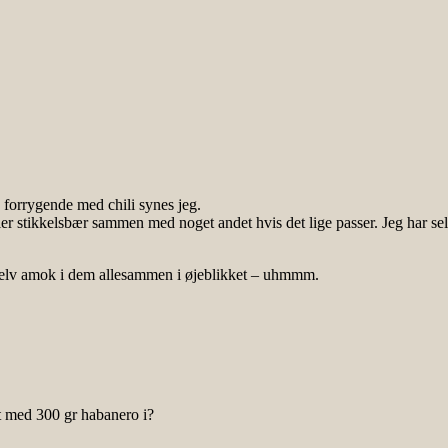
 forrygende med chili synes jeg.
ller stikkelsbær sammen med noget andet hvis det lige passer. Jeg har s
 selv amok i dem allesammen i øjeblikket – uhmmm.
kt med 300 gr habanero i?