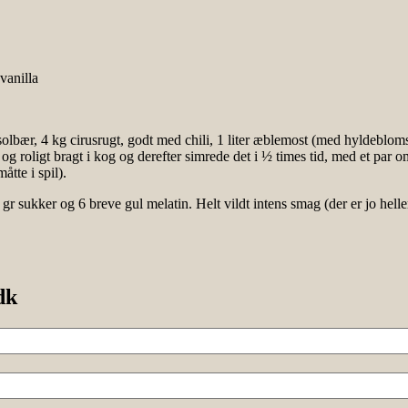
vanilla
solbær, 4 kg cirusrugt, godt med chili, 1 liter æblemost (med hyldeblomst
 og roligt bragt i kog og derefter simrede det i ½ times tid, med et par 
åtte i spil).
 gr sukker og 6 breve gul melatin. Helt vildt intens smag (der er jo hel
dk