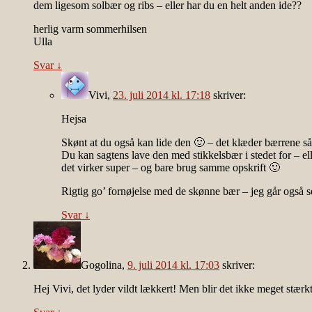
dem ligesom solbær og ribs – eller har du en helt anden ide??
herlig varm sommerhilsen
Ulla
Svar
↓
Vivi
,
23. juli 2014 kl. 17:18
skriver:
Hejsa
Skønt at du også kan lide den 🙂 – det klæder bærrene så
Du kan sagtens lave den med stikkelsbær i stedet for – e
det virker super – og bare brug samme opskrift 🙂
Rigtig go’ fornøjelse med de skønne bær – jeg går også
Svar
↓
Gogolina
,
9. juli 2014 kl. 17:03
skriver:
Hej Vivi, det lyder vildt lækkert! Men blir det ikke meget stær