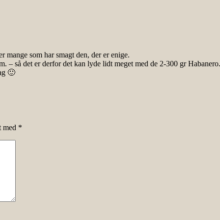
 er mange som har smagt den, der er enige.
. – så det er derfor det kan lyde lidt meget med de 2-300 gr Habanero
ag 🙂
et med
*