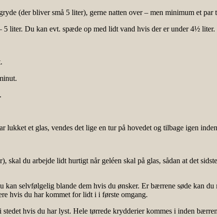
gryde (der bliver små 5 liter), gerne natten over – men minimum et par t
5 liter. Du kan evt. spæde op med lidt vand hvis der er under 4½ liter.
.
minut.
.
 lukket et glas, vendes det lige en tur på hovedet og tilbage igen inden d
 skal du arbejde lidt hurtigt når geléen skal på glas, sådan at det sidst
 du kan selvfølgelig blande dem hvis du ønsker. Er bærrene søde kan 
mere hvis du har kommet for lidt i i første omgang.
i stedet hvis du har lyst. Hele tørrede krydderier kommes i inden bærre