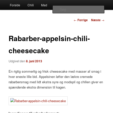
Наши партнеры
Hovedmenu
chili – dyrkning og mad
Forside
Chili
Mad
Fortsæt
Fortsæt
лучшие займы
Søg
til
til
Indlægsnavigation
Vivis chili
←
Forrige
Næste
→
primært
sekundært
Rabarber-appelsin-chili-
indhold
indhold
cheesecake
Udgivet den
8. juni 2013
En rigtig sommerlig og frisk cheesecake med masser af smag i
hver eneste lille bid. Appelsinen løfter den lækre cremede
rabarbersmag med lidt ekstra syre og modspil og chilien giver en
spændende ekstra dimension til kagen.