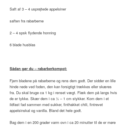
Saft af 3 – 4 usprøjtede appelsiner
saften fra rabarberne
2 – 4 spsk flydende honning
6 blade husblas
Sådan gør du – rabarberkompot:
Fjern bladene på rabarberne og rens dem godt. Der sidder en lille
hinde nede ved foden, den kan forsigtigt trækkes eller skæres
fra. Du skal bruge ca 1 kg i renset vægt. Flæk dem på langs hvis
de er tykke. Skær dem i ca ½ – 1 cm stykker. Kom dem i et
ildfast fad sammen med sukker, finthakket chili, fintrevet
appelsinskal og vanilla. Bland det hele godt.
Bag dem i en 200 grader varm ovn i ca 20 minutter til de er møre