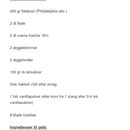
300 gr flødeost (Philadelphia eks.)
2 dl fløde
2 dl creme fraiche 18%
2 æggeblommer
2 æggehvider
100 gr rå rørsukker
frisk hakket chili efter smag
1 tsk vanillapulver (eller korn fra 1 stang eller 3-4 tsk
vanillasukker)
8 blade husblas
Ingredienser til
gelé: