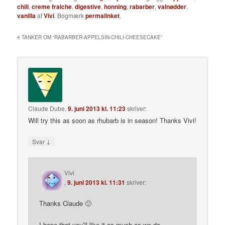
chili
,
creme fraiche
,
digestive
,
honning
,
rabarber
,
valnødder
,
vanilla
af
Vivi
. Bogmærk
permalinket
.
4 TANKER OM “
RABARBER-APPELSIN-CHILI-CHEESECAKE
”
Claude Dube
,
9. juni 2013 kl. 11:23
skriver:
Will try this as soon as rhubarb is in season! Thanks Vivi!
↓
Svar
Vivi
,
9. juni 2013 kl. 11:31
skriver:
Thanks Claude 🙂
I hope that you’ll like it as much as we do.