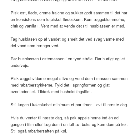
Pisk ost, fløde, creme fraiche og sukker godt sammen til det har
en konsistens som letpisket flødeskum. Kom æggeblommerne,
chili og vanilla i. Vent med at vende det i til husblassen er med.
Tag husblasen op af vandet og smelt det ved svag varme med
det vand som hænger ved.
Rør husblassen i ostemassen i en tynd stråle. Rør hurtigt og let
undervejs.
Pisk æggehviderne meget stive og vend dem i massen sammen
med rabarberstykkerne. Fyld det i springformen og glat
overfladen let. Tildæk med husholdningsfilm.
Stil kagen i køleskabet minimum et par timer – evt til næste dag.
Hvis du venter til næste dag, så pak appelsinerne ind én ad
gangen i film eller læg dem i en lufttæt boks og kom dem på køl.
Stil også rabarbersaften på køl.