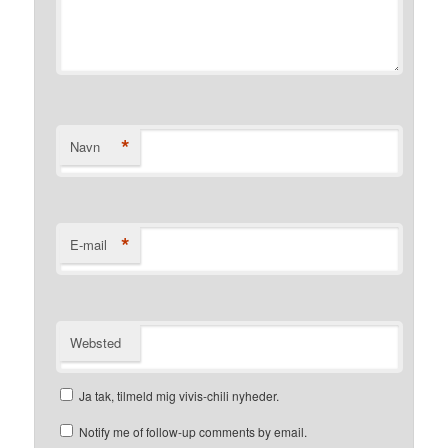
*
Navn
*
E-mail
Websted
Ja tak, tilmeld mig vivis-chili nyheder.
Notify me of follow-up comments by email.