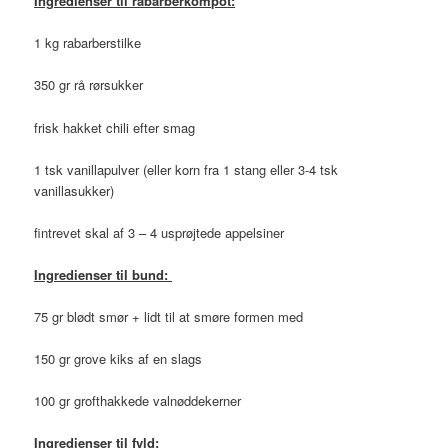
Ingredienser til rabarberkompot:
1 kg rabarberstilke
350 gr rå rørsukker
frisk hakket chili efter smag
1 tsk vanillapulver (eller korn fra 1 stang eller 3-4 tsk
vanillasukker)
fintrevet skal af 3 – 4 usprøjtede appelsiner
Ingredienser til
bund:
75 gr blødt smør + lidt til at smøre formen med
150 gr grove kiks af en slags
100 gr grofthakkede valnøddekerner
Ingredienser til
fyld: