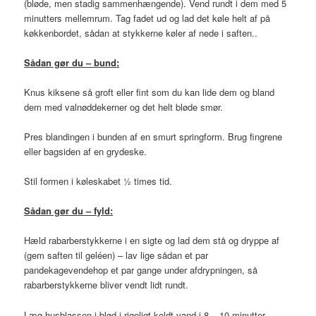
(bløde, men stadig sammenhængende). Vend rundt i dem med 5
minutters mellemrum. Tag fadet ud og lad det køle helt af på
køkkenbordet, sådan at stykkerne køler af nede i saften..
Sådan gør du – bund:
Knus kiksene så groft eller fint som du kan lide dem og bland
dem med valnøddekerner og det helt bløde smør.
Pres blandingen i bunden af en smurt springform. Brug fingrene
eller bagsiden af en grydeske.
Stil formen i køleskabet ½ times tid.
Sådan gør du – fyld:
Hæld rabarberstykkerne i en sigte og lad dem stå og dryppe af
(gem saften til geléen) – lav lige sådan et par
pandekagevendehop et par gange under afdrypningen, så
rabarberstykkerne bliver vendt lidt rundt.
Læg husblassen i blød i rigeligt koldt vand i 8 – 10 minutter.