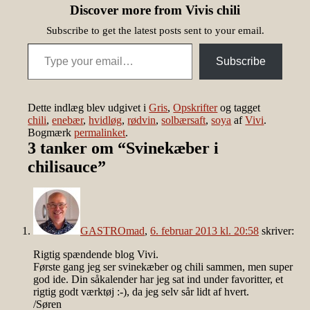
Discover more from Vivis chili
Subscribe to get the latest posts sent to your email.
Type your email…
Subscribe
Dette indlæg blev udgivet i
Gris
,
Opskrifter
og tagget
chili
,
enebær
,
hvidløg
,
rødvin
,
solbærsaft
,
soya
af
Vivi
.
Bogmærk
permalinket
.
3 tanker om “
Svinekæber i
chilisauce
”
GASTROmad
,
6. februar 2013 kl. 20:58
skriver:
Rigtig spændende blog Vivi.
Første gang jeg ser svinekæber og chili sammen, men super
god ide. Din såkalender har jeg sat ind under favoritter, et
rigtig godt værktøj :-), da jeg selv sår lidt af hvert.
/Søren