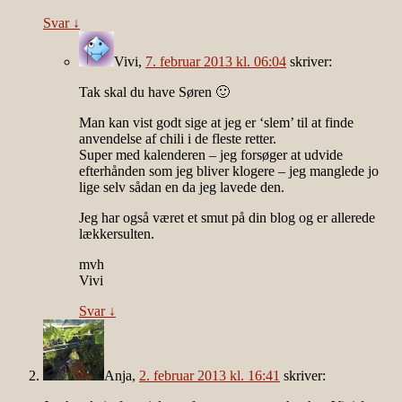
Svar
↓
Vivi
,
7. februar 2013 kl. 06:04
skriver:
Tak skal du have Søren 🙂
Man kan vist godt sige at jeg er ‘slem’ til at finde
anvendelse af chili i de fleste retter.
Super med kalenderen – jeg forsøger at udvide
efterhånden som jeg bliver klogere – jeg manglede jo
lige selv sådan en da jeg lavede den.
Jeg har også været et smut på din blog og er allerede
lækkersulten.
mvh
Vivi
Svar
↓
Anja
,
2. februar 2013 kl. 16:41
skriver: