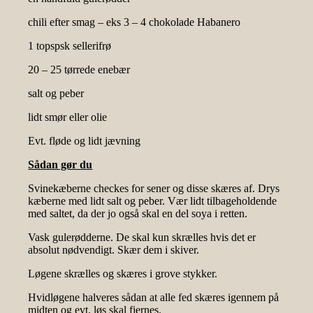
chili efter smag – eks 3 – 4 chokolade Habanero
1 topspsk sellerifrø
20 – 25 tørrede enebær
salt og peber
lidt smør eller olie
Evt. fløde og lidt jævning
Sådan gør du
Svinekæberne checkes for sener og disse skæres af. Drys
kæberne med lidt salt og peber. Vær lidt tilbageholdende
med saltet, da der jo også skal en del soya i retten.
Vask gulerødderne. De skal kun skrælles hvis det er
absolut nødvendigt. Skær dem i skiver.
Løgene skrælles og skæres i grove stykker.
Hvidløgene halveres sådan at alle fed skæres igennem på
midten og evt. løs skal fjernes.