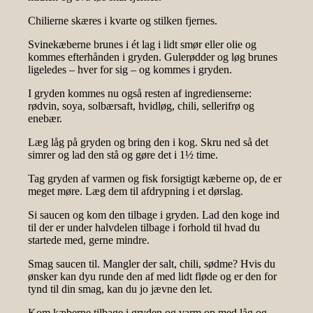
Chilierne skæres i kvarte og stilken fjernes.
Svinekæberne brunes i ét lag i lidt smør eller olie og
kommes efterhånden i gryden. Gulerødder og løg brunes
ligeledes – hver for sig – og kommes i gryden.
I gryden kommes nu også resten af ingredienserne:
rødvin, soya, solbærsaft, hvidløg, chili, sellerifrø og
enebær.
Læg låg på gryden og bring den i kog. Skru ned så det
simrer og lad den stå og gøre det i 1½ time.
Tag gryden af varmen og fisk forsigtigt kæberne op, de er
meget møre. Læg dem til afdrypning i et dørslag.
Si saucen og kom den tilbage i gryden. Lad den koge ind
til der er under halvdelen tilbage i forhold til hvad du
startede med, gerne mindre.
Smag saucen til. Mangler der salt, chili, sødme? Hvis du
ønsker kan dyu runde den af med lidt fløde og er den for
tynd til din smag, kan du jo jævne den let.
Kom kæberne tilbage i gryden og varm op med låg og