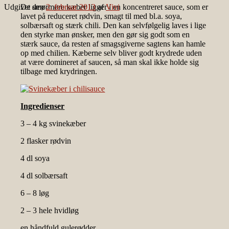
Udgivet den
De smørmøre kæber ligger i en koncentreret sauce, som er
2. februar 2013
af
Vivi
lavet på reduceret rødvin, smagt til med bl.a. soya,
solbærsaft og stærk chili. Den kan selvfølgelig laves i lige
den styrke man ønsker, men den gør sig godt som en
stærk sauce, da resten af smagsgiverne sagtens kan hamle
op med chilien. Kæberne selv bliver godt krydrede uden
at være domineret af saucen, så man skal ikke holde sig
tilbage med krydringen.
Ingredienser
3 – 4 kg svinekæber
2 flasker rødvin
4 dl soya
4 dl solbærsaft
6 – 8 løg
2 – 3 hele hvidløg
en håndfuld gulerødder