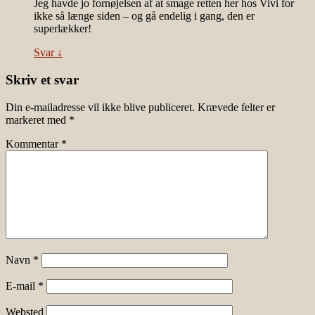
Jeg havde jo fornøjelsen af at smage retten her hos Vivi for
ikke så længe siden – og gå endelig i gang, den er
superlækker!
Svar
↓
Skriv et svar
Din e-mailadresse vil ikke blive publiceret.
Krævede felter er
markeret med
*
Kommentar
*
Navn
*
E-mail
*
Websted