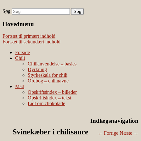
Søg
chili – dyrkning og mad
Vivis chili
Наши партнеры
Hovedmenu
лучшие займы
Fortsæt til primært indhold
Fortsæt til sekundært indhold
Forside
Chili
Chilianvendelse – basics
Dyrkning
Styrkeskala for chili
Ordbog – chilinavne
Mad
Opskriftsindex – billeder
Opskriftsindex – tekst
Lidt om chokolade
Indlægsnavigation
Svinekæber i chilisauce
←
Forrige
Næste
→