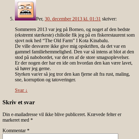
Per
,
30. december 2013 kl. 01:31
skriver:
Sommeren 2013 var jeg på Borneo, og noget af den bedste
(ekstremt stærkeste) chiliolie fik jeg på en fiskerestaurent som
sjovt nok hed “The Old Farm” I Kota Kinabalu.
De ville desværre ikke give mig opskriften, da det var en
gammel familiehemmelighed. Den var så intens at blot at den
stod på nabobordet, var det en af de store smagsoplevelser.
Er der nogen der har en ide om hvordan den kan være lavet,
så hører jeg gerne.
Styrken var/er så jeg tror den kan fjerne alt fra rust, maling,
sne, korruption og tatoveringer.
Svar
↓
Skriv et svar
Din e-mailadresse vil ikke blive publiceret.
Krævede felter er
markeret med
*
Kommentar
*