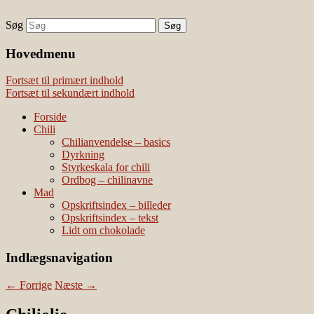
Søg
chili – dyrkning og mad
Vivis chili
Наши партнеры
Hovedmenu
лучшие займы
Fortsæt til primært indhold
Fortsæt til sekundært indhold
Forside
Chili
Chilianvendelse – basics
Dyrkning
Styrkeskala for chili
Ordbog – chilinavne
Mad
Opskriftsindex – billeder
Opskriftsindex – tekst
Lidt om chokolade
Indlægsnavigation
←
Forrige
Næste
→