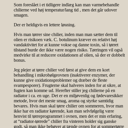
Som foreslået i et tidligere indlæg kan man varmebehandle
chilierne ved høj temperatur/lang tid , men det går udover
smagen.
Der er heldigvis en lettere løsning.
Hvis man tørrer sine chilier, inden man man sætter dem til
olien er risikoen væk. C. botulinum kræver en relativt høj
vandaktivitet for at kunne vokse og danne toxin, så i tørret
tilstand burde der ikke være nogen risiko. Tørringen vil også
medvirke til at reducere oxidationen af olien, så der er dobbelt
bonus.
Jeg plejer at tørre chilier ved først at give dem en kort
behandling i mikrobølgeovnen (inaktiverer enzymer, der
kunne give oxidationsproblemer og dræber de fleste
svampesporer). Frugterne skal halveres inden for at sikre, at
fugten kan komme ud. Herefter stiller jeg chilierne på en
radiator i ca. en uge. Det er en miljøvenlig og fødevaresikker
metode, hvor det meste smag, aroma og styrke samtidig
bevares. Hvis man skal tørre chilier om sommeren, hvor man
ikke har en radiator kørende, kan man selvfølgelig være
henvist til tørreprogrammet i ovnen, men det er min erfaring,
at “radiator-tørrede” chilier fra vinteren holder sig ganske
godt, så man ikke behøver at tænde ovnen for at sommertørre