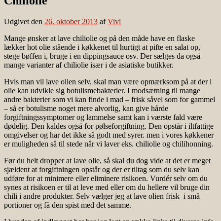
Chiliolie
Udgivet den
26. oktober 2013
af
Vivi
Mange ønsker at lave chiliolie og på den måde have en flaske
lækker hot olie stående i køkkenet til hurtigt at pifte en salat op,
stege bøffen i, bruge i en dippingsauce osv. Der sælges da også
mange varianter af chiliolie især i de asiatiske butikker.
Hvis man vil lave olien selv, skal man være opmærksom på at der i
olie kan udvikle sig botulismebakterier. I modsætning til mange
andre bakterier som vi kan finde i mad – frisk såvel som for gammel
– så er botulisme noget mere alvorlig, kan give hårde
forgiftningssymptomer og lammelse samt kan i værste fald være
dødelig. Den kaldes også for pølseforgiftning. Den opstår i iltfattige
omgivelser og har det ikke så godt med syrer. men i vores køkkener
er muligheden så til stede når vi laver eks. chiliolie og chilihonning.
Før du helt dropper at lave olie, så skal du dog vide at det er meget
sjældent at forgiftningen opstår og der er tiltag som du selv kan
udføre for at minimere eller eliminere risikoen. Vurdér selv om du
synes at risikoen er til at leve med eller om du hellere vil bruge din
chili i andre produkter. Selv vælger jeg at lave olien frisk i små
portioner og få den spist med det samme.