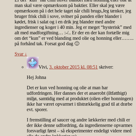
man skal være opmærksom på baktier. Eller skal jeg være
opmærksom på i det hele taget når chili brugs,Jeg tænker, jeg
bruger frisk chili i sove, svitser på panden eller blander i
kødet, frisk i salat og i en drik jeg blander med andre
ingredienser og koger i 40 min. Jeg er meget “hysterisk” med
alt med madforgiftning… :-/.. Er der en der kan fortælle mig
om det “kun” er ved blanding med olie og honning eller……..
på forhånd tak. Forsat god dag 🙂
Svar
↓
Vivi
,
3. oktober 2015 kl. 08:51
skriver:
Hej Johna
Det er kun ved honning og olie at man har
udfordringen. Her dannes der et anaerobt (iltfatthigt)
miljø, samtidig med at produktet (olien eller honningen)
ikke har været opvarmet i tilstrækkelig grad til at dræbe
evt. sporer.
I fremstilling af saucer og andre lækkerier med chili er
der ikke denne udfordring, da ingredienserne opvarmes
forsvarligt først – så eksperimenter endeligt videre med