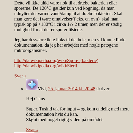
Dette vil ikke altid være nok til at dræbe bakterien eller
sporerne. De 120°C gælder kun ved kogning, da man
udnytter det varme vand/damp til at dræbe bakterien. Skal
man gøre det i tørre omgivelser(f.eks. en ovn), skal man
typisk op på +180°C i cirka 1½-2 timer, men der er stadig
mulighed for at der er sporer tilstede.
Jeg har desværre ikke links til det hele, men vil kunne finde
dokumentation, da jeg har arbejdet med nogle patogene
mikroorganismer.
http://da.wikipedia.org/wiki/Spore_(bakterie)
http://da.wikipedia.org/wiki/Steril
Svar
↓
Vivi
,
25. januar 2014 kl. 20:48
skriver:
Hej Claus
Super. Tusind tak for input – og kom endelig med mere
dokumentation hvis du kan.
Skønt med noget rigtig viden på området.
Svar
↓