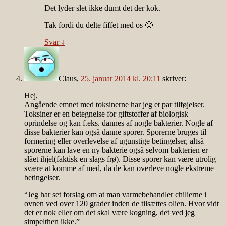
Det lyder slet ikke dumt det der kok.
Tak fordi du delte fiffet med os 🙂
Svar
↓
Claus
,
25. januar 2014 kl. 20:11
skriver:
Hej,
Angående emnet med toksinerne har jeg et par tilføjelser.
Toksiner er en betegnelse for giftstoffer af biologisk
oprindelse og kan f.eks. dannes af nogle bakterier. Nogle af
disse bakterier kan også danne sporer. Sporerne bruges til
formering eller overlevelse af ugunstige betingelser, altså
sporerne kan lave en ny bakterie også selvom bakterien er
slået ihjel(faktisk en slags frø). Disse sporer kan være utrolig
svære at komme af med, da de kan overleve nogle ekstreme
betingelser.
“Jeg har set forslag om at man varmebehandler chilierne i
ovnen ved over 120 grader inden de tilsættes olien. Hvor vidt
det er nok eller om det skal være kogning, det ved jeg
simpelthen ikke.”