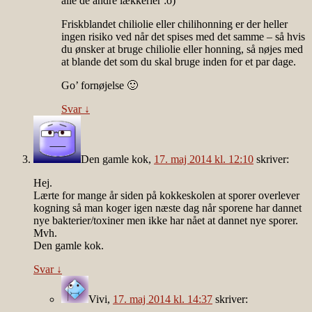
alle de andre lækkerier :o)
Friskblandet chiliolie eller chilihonning er der heller
ingen risiko ved når det spises med det samme – så hvis
du ønsker at bruge chiliolie eller honning, så nøjes med
at blande det som du skal bruge inden for et par dage.
Go’ fornøjelse 🙂
Svar
↓
Den gamle kok
,
17. maj 2014 kl. 12:10
skriver:
Hej.
Lærte for mange år siden på kokkeskolen at sporer overlever
kogning så man koger igen næste dag når sporene har dannet
nye bakterier/toxiner men ikke har nået at dannet nye sporer.
Mvh.
Den gamle kok.
Svar
↓
Vivi
,
17. maj 2014 kl. 14:37
skriver: