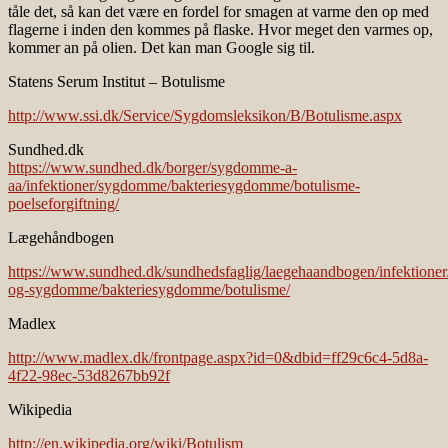
tåle det, så kan det være en fordel for smagen at varme den op med
flagerne i inden den kommes på flaske. Hvor meget den varmes op,
kommer an på olien. Det kan man Google sig til.
Statens Serum Institut – Botulisme
http://www.ssi.dk/Service/Sygdomsleksikon/B/Botulisme.aspx
Sundhed.dk
https://www.sundhed.dk/borger/sygdomme-a-
aa/infektioner/sygdomme/bakteriesygdomme/botulisme-
poelseforgiftning/
Lægehåndbogen
https://www.sundhed.dk/sundhedsfaglig/laegehaandbogen/infektioner/
og-sygdomme/bakteriesygdomme/botulisme/
Madlex
http://www.madlex.dk/frontpage.aspx?id=0&dbid=ff29c6c4-5d8a-
4f22-98ec-53d8267bb92f
Wikipedia
http://en.wikipedia.org/wiki/Botulism