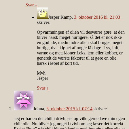
Svar
↓
Jesper Kamp
,
3. oktober 2016 kl. 21:03
skriver:
Opvarmningen af olien vil desværre gøre, at den
bliver harsk meget hurtigere, så det er nok ikke
en god ide, medmindre olien skal bruges meget
hurtigt, dvs. i løbet af nogle få dage. Lys, luft,
varme og metal-ioner f.eks. jern eller kobber, er
generelt de værste faktorer til at gøre en olie
harsk i løbet af kort tid.
Mvh
Jesper
Svar
↓
Johna
,
3. oktober 2015 kl. 07:14
skriver:
Jeg er har en del chili i drivhuset og ville gerne lave min egen
chili olie. Nu bliver jeg noget i tvivl om jeg læser det korrekt.
Er det “kun” når chili bliver blandet med honning eller olie at