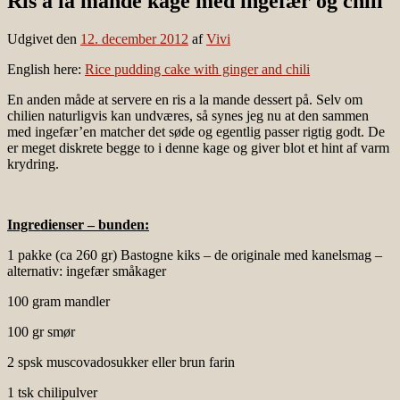
Ris a la mande kage med ingefær og chili
Udgivet den
12. december 2012
af
Vivi
English here:
Rice pudding cake with ginger and chili
En anden måde at servere en ris a la mande dessert på. Selv om
chilien naturligvis kan undværes, så synes jeg nu at den sammen
med ingefær’en matcher det søde og egentlig passer rigtig godt. De
er meget diskrete begge to i denne kage og giver blot et hint af varm
krydring.
Ingredienser – bunden:
1 pakke (ca 260 gr) Bastogne kiks – de originale med kanelsmag –
alternativ: ingefær småkager
100 gram mandler
100 gr smør
2 spsk muscovadosukker eller brun farin
1 tsk chilipulver