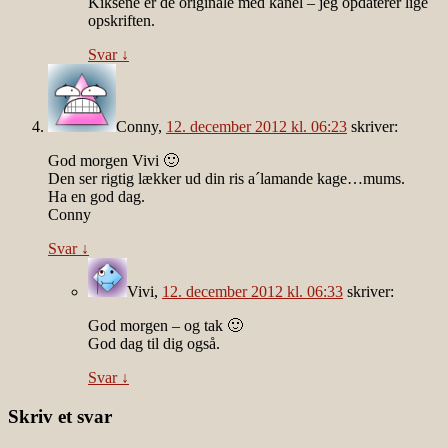
Kiksene er de originale med kanel – jeg opdaterer lige
opskriften.
Svar
↓
Conny
,
12. december 2012 kl. 06:23
skriver:
God morgen Vivi 🙂
Den ser rigtig lækker ud din ris a´lamande kage…mums.
Ha en god dag.
Conny
Svar
↓
Vivi
,
12. december 2012 kl. 06:33
skriver:
God morgen – og tak 🙂
God dag til dig også.
Svar
↓
Skriv et svar