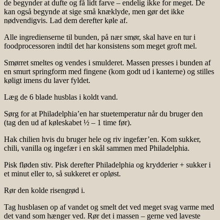
de begynder at dufte og få lidt farve – endelig ikke for meget. De
kan også begynde at sige små knæklyde, men gør det ikke
nødvendigvis. Lad dem derefter køle af.
Alle ingredienserne til bunden, på nær smør, skal have en tur i
foodprocessoren indtil det har konsistens som meget groft mel.
Smørret smeltes og vendes i smulderet. Massen presses i bunden af
en smurt springform med fingene (kom godt ud i kanterne) og stilles
køligt imens du laver fyldet.
Læg de 6 blade husblas i koldt vand.
Sørg for at Philadelphia’en har stuetemperatur når du bruger den
(tag den ud af køleskabet ½ – 1 time før).
Hak chilien hvis du bruger hele og riv ingefær’en. Kom sukker,
chili, vanilla og ingefær i en skål sammen med Philadelphia.
Pisk fløden stiv. Pisk derefter Philadelphia og krydderier + sukker i
et minut eller to, så sukkeret er opløst.
Rør den kolde risengrød i.
Tag husblasen op af vandet og smelt det ved meget svag varme med
det vand som hænger ved. Rør det i massen – gerne ved laveste