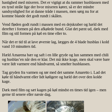
hastighed med mixeren. Det er vigtigt at du rammer husblassen med
en tynd stråle lige der hvor mixeren kører, så er der mindre
sandsynlighed for at danne tråde i massen, men sørg nu for at
komme blande det godt rundt i skålen.
Vend fløden godt rundt i massen med en dejskraber og hæld det
derefter i formen på den afkølede bund. Glat det pænt ud, dæk med
film og stil formen på køl en time eller to.
Når det er tid til at lave øverste lag, lægges de 4 blade husblas i kold
vand 10 minutters tid.
Hæld Amarena bær og saft i en lille gryde og lun sammen med chili
og husblas’en når den er klar. Det må ikke koge, men skal være bare
være lidt varmere end håndvarmt, så smelter husblassen.
Tag gryden fra varmen og rør med det samme Amaretto i. Lad det
køle til håndvarmt eller lidt køligere og hæld det over den kolde
kage.
Dæk med film og sæt kagen på køl mindst en times tid igen – men
gerne til senere eller næste dag.