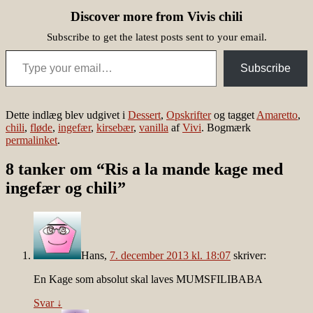
Discover more from Vivis chili
Subscribe to get the latest posts sent to your email.
Type your email…
Subscribe
Dette indlæg blev udgivet i
Dessert
,
Opskrifter
og tagget
Amaretto
,
chili
,
fløde
,
ingefær
,
kirsebær
,
vanilla
af
Vivi
. Bogmærk
permalinket
.
8 tanker om “
Ris a la mande kage med
ingefær og chili
”
Hans
,
7. december 2013 kl. 18:07
skriver:
En Kage som absolut skal laves MUMSFILIBABA
Svar
↓