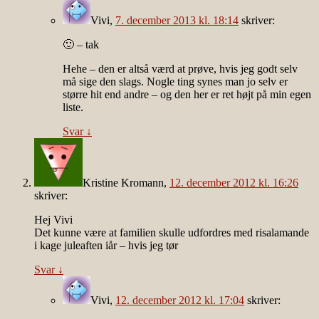
Vivi
,
7. december 2013 kl. 18:14
skriver:
🙂 – tak
Hehe – den er altså værd at prøve, hvis jeg godt selv
må sige den slags. Nogle ting synes man jo selv er
større hit end andre – og den her er ret højt på min egen
liste.
Svar
↓
Kristine Kromann
,
12. december 2012 kl. 16:26
skriver:
Hej Vivi
Det kunne være at familien skulle udfordres med risalamande
i kage juleaften iår – hvis jeg tør
Svar
↓
Vivi
,
12. december 2012 kl. 17:04
skriver: