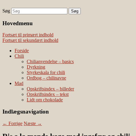
Søg
chili – dyrkning og mad
Vivis chili
Наши партнеры
Hovedmenu
лучшие займы
Fortsæt til primært indhold
Fortsæt til sekundært indhold
Forside
Chili
Chilianvendelse – basics
Dyrkning
Styrkeskala for chili
Ordbog – chilinavne
Mad
Opskriftsindex – billeder
Opskriftsindex – tekst
Lidt om chokolade
Indlægsnavigation
←
Forrige
Næste
→