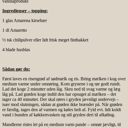
vanillaprodukt
Ingredienser – topping:
1 glas Amarena kirsebær
1 dl Amaretto
½ tsk chilipulver eller lidt frisk meget finthakket
4 blade husblas
Sådan gør du:
Først laves en risengrød af sødmælk og ris. Bring mælken i kog over
medium varme under omrøring. Kom grynene i og rør godt rundt.
Lad det koge 2 minutter uden låg. Skru ned til svag varme og læg
låg på. Lad grøden koge indtil den har opsuget al mælken – det
tager ca 40 minutter. Der skal røres i gryden jævnligt undervejs –
især mod slutningen, sådan at grøden ikke brænder på. Når grøden
er færdig, tages den af varmen og køles helt af. Fyld evt. lidt koldt
vand i bunden af køkkenvasken og stil gryden deri til afkøling.
Mandlerne ristes let på en medium varm pande – omrør jævligt, til