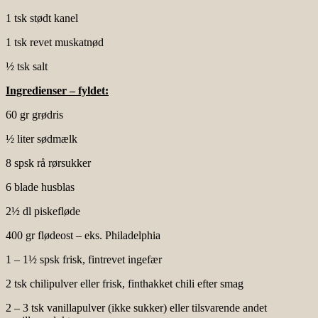
1 tsk stødt kanel
1 tsk revet muskatnød
½ tsk salt
Ingredienser – fyldet:
60 gr grødris
½ liter sødmælk
8 spsk rå rørsukker
6 blade husblas
2½ dl piskefløde
400 gr flødeost – eks. Philadelphia
1 – 1½ spsk frisk, fintrevet ingefær
2 tsk chilipulver eller frisk, finthakket chili efter smag
2 – 3 tsk vanillapulver (ikke sukker) eller tilsvarende andet