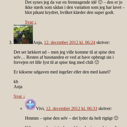
Det synes jeg da var en fremragende idé 🙂 – den er jo
ikke stærk som sådan i den variation som jeg har lavet –
blot pikant krydret, hvilket klæder den super godt.
Svar
↓
Anja
,
12. december 2012 kl. 06:24
skriver:
Det ser lækkert ud – men jeg ville komme til at spise den
selv… Resten af husstanden er ved at have opbrugt sin i
forvejen ret lille lyst til at spise ting med chili 🙁
Er kiksene udgaven med ingefær eller den med kanel?
kh
Anja
Svar
↓
Vivi
,
12. december 2012 kl. 06:33
skriver:
Hmmm – spise den selv – det lyder da helt rigtigt 🙂