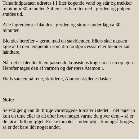
Tamarindpastaen udrøres i 1 liter kogende vand og står og trækker
minimum 30 minutter. Saften sies herefter ned i gryden og pulpen
smides ud.
Alle ingredienser blandes i gryden og simrer under låg ca 30
minutter.
Blendes herefter – gerne med en stavblender. Ellers skal massen
køle af til den temperatur som din foodprocessor eller blender kan
håndtere.
Når det er blendet til en passende konsistens koges massen op igen.
Herefter tages den af varmen og der røres Atamon i.
Hæls saucen på rene, skoldede, Atamonskyllede flasker.
Note:
Selvfølgelig kan du bruge varmrøgede tomater i stedet – det tager jo
kun en time eller to alt efter hvor meget varme du giver dem – så er
de tørret lidt og røget. Friske tomater – uden røg – kan også bruges,
så er det bare lidt noget andet.