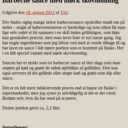
Barbecue sauce med mørk skovhonning
Udgivet den
18. august 2012
af
Vivi
Der findes rigtig mange lækre barbecuesauce opskrifter rundt om på
nettet – nogle af købeversionerne er hæderlige og som oftest får man
lige selv rodet et hit sammen i en skål inden grillningen, som ikke
kan genskabes præcist, men man laver bare et nyt næste gang. Jeg
har nogle ingredienser som jeg bliver ved med at vende tilbage til og
har lavet en sauce i lidt større portion som er kommet på flaske. Her
i en lidt speciel variant med mørk skovhonning.
Saucen her er tænkt som en barbecue sauce af den slags som man
smører på kød og grønt de sidste øjeblikke af grilltiden. Den kan
også serveres til det grillede eller stegte kød og grønt som dip eller
sauce.
Det er en lidt mere tidskrævende proces end at hapse en flaske i
supermarkedet, men jeg synes jo selvfølgelig at det er det værd.
Bedøm selv, hvis du har mod på at prøve.
Denne portion giver ca. 2,2 liter.
Ingredienser: