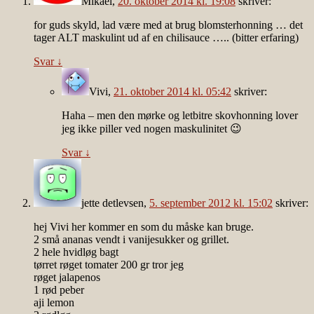
Mikael
,
20. oktober 2014 kl. 19:08
skriver:
for guds skyld, lad være med at brug blomsterhonning … det
tager ALT maskulint ud af en chilisauce ….. (bitter erfaring)
Svar
↓
Vivi
,
21. oktober 2014 kl. 05:42
skriver:
Haha – men den mørke og letbitre skovhonning lover
jeg ikke piller ved nogen maskulinitet 😉
Svar
↓
jette detlevsen
,
5. september 2012 kl. 15:02
skriver:
hej Vivi her kommer en som du måske kan bruge.
2 små ananas vendt i vanijesukker og grillet.
2 hele hvidløg bagt
tørret røget tomater 200 gr tror jeg
røget jalapenos
1 rød peber
aji lemon