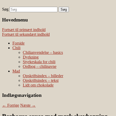
Søg
chili – dyrkning og mad
Vivis chili
Наши партнеры
Hovedmenu
лучшие займы
Fortsæt til primært indhold
Fortsæt til sekundært indhold
Forside
Chili
Chilianvendelse – basics
Dyrkning
Styrkeskala for chili
Ordbog – chilinavne
Mad
Opskriftsindex – billeder
Opskriftsindex – tekst
Lidt om chokolade
Indlægsnavigation
←
Forrige
Næste
→