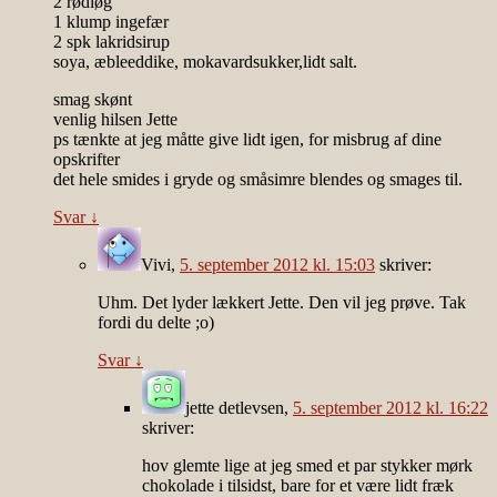
2 rødløg
1 klump ingefær
2 spk lakridsirup
soya, æbleeddike, mokavardsukker,lidt salt.
smag skønt
venlig hilsen Jette
ps tænkte at jeg måtte give lidt igen, for misbrug af dine
opskrifter
det hele smides i gryde og småsimre blendes og smages til.
Svar
↓
Vivi
,
5. september 2012 kl. 15:03
skriver:
Uhm. Det lyder lækkert Jette. Den vil jeg prøve. Tak
fordi du delte ;o)
Svar
↓
jette detlevsen
,
5. september 2012 kl. 16:22
skriver:
hov glemte lige at jeg smed et par stykker mørk
chokolade i tilsidst, bare for et være lidt fræk