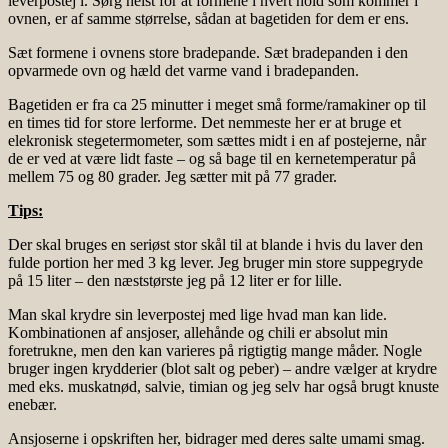
leverpostej i. Sørg helst for at formene i hvert hold som kommer i
ovnen, er af samme størrelse, sådan at bagetiden for dem er ens.
Sæt formene i ovnens store bradepande. Sæt bradepanden i den
opvarmede ovn og hæld det varme vand i bradepanden.
Bagetiden er fra ca 25 minutter i meget små forme/ramakiner op til
en times tid for store lerforme. Det nemmeste her er at bruge et
elekronisk stegetermometer, som sættes midt i en af postejerne, når
de er ved at være lidt faste – og så bage til en kernetemperatur på
mellem 75 og 80 grader. Jeg sætter mit på 77 grader.
Tips:
Der skal bruges en seriøst stor skål til at blande i hvis du laver den
fulde portion her med 3 kg lever. Jeg bruger min store suppegryde
på 15 liter – den næststørste jeg på 12 liter er for lille.
Man skal krydre sin leverpostej med lige hvad man kan lide.
Kombinationen af ansjoser, allehånde og chili er absolut min
foretrukne, men den kan varieres på rigtigtig mange måder. Nogle
bruger ingen krydderier (blot salt og peber) – andre vælger at krydre
med eks. muskatnød, salvie, timian og jeg selv har også brugt knuste
enebær.
Ansjoserne i opskriften her, bidrager med deres salte umami smag.