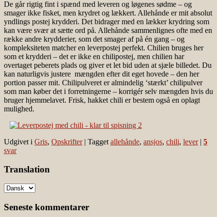
De går rigtig fint i spænd med leveren og løgenes sødme – og
smager ikke fisket, men krydret og lækkert. Allehånde er mit absolut
yndlings postej krydderi. Det bidrager med en lækker krydring som
kan være svær at sætte ord på. Allehånde sammenlignes ofte med en
række andre krydderier, som det smager af på én gang – og
kompleksiteten matcher en leverpostej perfekt. Chilien bruges her
som et krydderi – det er ikke en chilipostej, men chilien har
overtaget peberets plads og giver et let bid uden at sjæle billedet. Du
kan naturligvis justere mængden efter dit eget hovede – den her
portion passer mit. Chilipulveret er almindelig ‘stærkt’ chilipulver
som man køber det i forretningerne – korrigér selv mængden hvis du
bruger hjemmelavet. Frisk, hakket chili er bestem også en oplagt
mulighed.
Udgivet i
Gris
,
Opskrifter
|
Tagget
allehånde
,
ansjos
,
chili
,
lever
|
5
svar
Translation
Seneste kommentarer