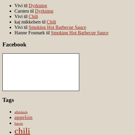
Vivi
til
Dyrkning
Carsten
til
Dyrkning
Vivi
til
Chili
kaj mikkelsen
til
Chili
Vivi
til
Smoking Hot Barbecue Sauce
Hanne Fosmark
til
Smoking Hot Barbecue Sauce
Facebook
Tags
allehånde
appelsin
bacon
chili