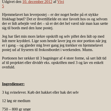
Udgivet den
10. december 2012
af
Vivi
5
Hjemmelavet lun leverpostej – er der noget bedre på et stykke
friskbagt brød? Det er ihvertilfælde en stor favorit hos os og selvom
der er lidt arbejde ved det – så er det det hel værd når man kan sætte
sig til bords med den lune postej.
Jeg har fået min mors lækre opskrift og selv piftet den lidt op med
lidt mere krydderi. Lige som hende laver jeg en stor portion når jeg
er i gang – og glæder mig hver gang jeg trækker en hjemmelavet
postej ud af fryseren til frokostbordet i weekenden. Mums.
Portionen her rækker til 3 bagninger af 4 store forme, så sæt lidt tid
af til projektet eller dividér eks. opskriften med 3 og lav en enkelt
ovnfuld.
Ingredienser:
3 kg svinelever. Køb det hakket eller hak det selv
12 løg str medium
750 – 800 gr smør