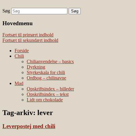
Søg
chili – dyrkning og mad
Vivis chili
Наши партнеры
Hovedmenu
лучшие займы
Fortsæt til primært indhold
Fortsæt til sekundært indhold
Forside
Chili
Chilianvendelse – basics
Dyrkning
Styrkeskala for chili
Ordbog – chilinavne
Mad
Opskriftsindex – billeder
Opskriftsindex – tekst
Lidt om chokolade
Tag-arkiv:
lever
Leverpostej med chili