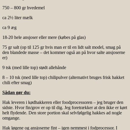
750 – 800 gr hvedemel
ca 2½ liter mælk
ca 9 æg
18-20 hele ansjoser eller mere (købes på glas)
75 gr salt (op til 125 gr hvis man er til en lidt salt model, smag på
den blandede masse – det kommer også an på hvor salte ansjoserne
er)
9 tsk (med lille top) stødt allehånde
8 – 10 tsk (med lille top) chilipulver (alternativt bruges frisk hakket
chili efter smag)
Sådan gør du:
Hak leveren i kødhakkeren eller foodprocessoren – jeg bruger den
sidste. Hvor fin/grov er op til dig. Jeg foretrækker at den ikke er kørt
helt flydende. Den store portion skal selvfølgelig hakkes ad nogle
omgange.
Hak løgene og ansjoserne fint – igen nemmest i fodprocessor. I