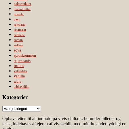
palmesukker
peanutbutter
portvin
pære
rejepasta
rosmarin
rødbede
rødvin
solbær
soya
spidskommen
stjerneanis
tomat
valnødder
vanilla
æble
æbleeddike
Kategorier
Kategorier
Ophavsretten til alt indhold på vivis-chili.dk, herunder billeder og
tekst, indehaves af ejeren af vivis-chili, med mindre andet tydeligt er
angivet.