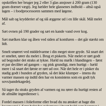
opskriften her bruger jeg 2 eller 3 glas ansjoser á 200 gram (130
gram drænet vægt). Jeg hælder hele glassenes indhold – altså også
lagen – i foodprocessoren sammen med løgene.
Mål salt og krydderier af og slå æggene ud i en lille skål. Mål melet
af.
Sæt ovnen på 190 grader og sæt en kande vand over kog.
Sæt mælken klar og åben ved siden af komfuren – det går stærkt om
lidt.
Smelt smørret ved middelvarme i din meget store gryde. Så snart det
er smeltet, rører du melet i. Brug et piskeris. Når melet er rørt godt
ud begynder det straks at tykne. Hæld nu mælk i blandingen – først
et par deciliter ad gangen – og pisk grundigt, men hurtigt – hæld
mere i så snart det første er rørt ud osv. Når det hele er i pisker du
stadig godt i bunden af gryden, så det ikke klumper – imens du
varmer massen op indtil den har en konsistens som en godt tyk
sovs/pandekagedej.
Så tager du straks gryden af varmen og nu rører du hurtigt resten af
de afmålte ingredienser i.
Fordel massen i folieforme eller hvad du nu ønsker at bage din