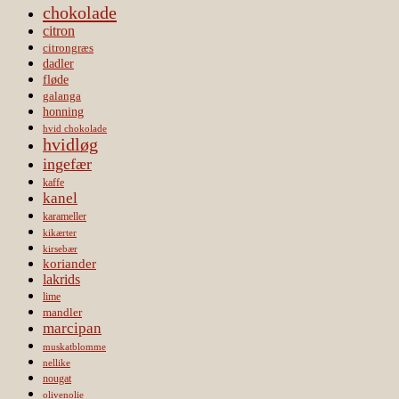
chokolade
citron
citrongræs
dadler
fløde
galanga
honning
hvid chokolade
hvidløg
ingefær
kaffe
kanel
karameller
kikærter
kirsebær
koriander
lakrids
lime
mandler
marcipan
muskatblomme
nellike
nougat
olivenolie